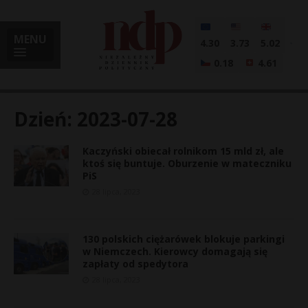
MENU
4.30
3.73
5.02
0.18
4.61
Dzień:
2023-07-28
Kaczyński obiecał rolnikom 15 mld zł, ale
i
ktoś się buntuje. Oburzenie w mateczniku
PiS
28 lipca, 2023
l
130 polskich ciężarówek blokuje parkingi
w Niemczech. Kierowcy domagają się
zapłaty od spedytora
28 lipca, 2023