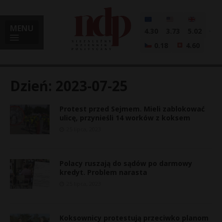
MENU
4.30
3.73
5.02
0.18
4.60
Dzień:
2023-07-25
Protest przed Sejmem. Mieli zablokować
i
ulicę, przynieśli 14 worków z koksem
25 lipca, 2023
l
Polacy ruszają do sądów po darmowy
kredyt. Problem narasta
25 lipca, 2023
Koksownicy protestują przeciwko planom