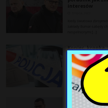
interesów
13 lipca, 2023
Kiedy światowa zbrojenió
zakłady Bumar-Łabędy chyl
niespełnionymi
[…]
Koniec, kropka.
policjantom odd
13 lipca, 2023
Niepokój w policji w Byd
dostali ważne pismo od 
Ministrowie biją
finansami Polsk