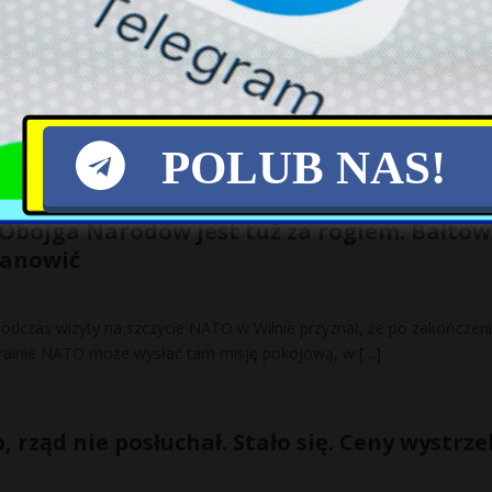
 biją na alarm. Rząd przedstawił parlamentowi jedynie 12 proc.
ansów Polski. Do tego, jak ostrzegają, mamy do czynienia z „zapaści
POLUB NAS!
i wraca do wielkiej polityki – teraz odbudo
 Obojga Narodów jest tuż za rogiem. Bałtow
tanowić
odczas wizyty na szczycie NATO w Wilnie przyznał, że po zakończen
Ukrainie NATO może wysłać tam misję pokojową, w
[…]
, rząd nie posłuchał. Stało się. Ceny wystrzel