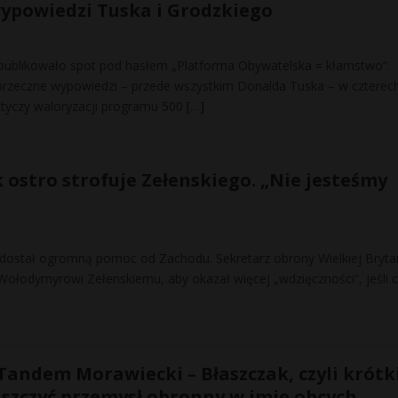
ypowiedzi Tuska i Grodzkiego
publikowało spot pod hasłem „Platforma Obywatelska = kłamstwo”.
przeczne wypowiedzi – przede wszystkim Donalda Tuska – w czterec
dotyczy waloryzacji programu 500
[…]
k ostro strofuje Zełenskiego. „Nie jesteśmy
dostał ogromną pomoc od Zachodu. Sekretarz obrony Wielkiej Brytan
Wołodymyrowi Zełenskiemu, aby okazał więcej „wdzięczności”, jeśli c
andem Morawiecki – Błaszczak, czyli krótk
iszczyć przemysł obronny w imię obcych