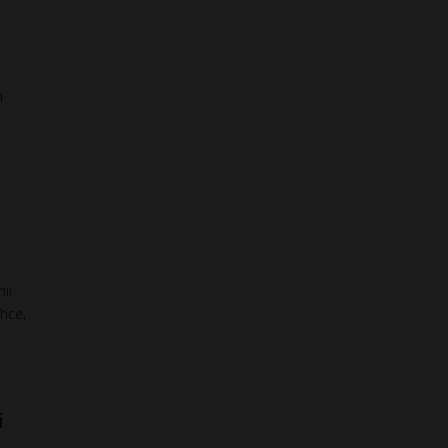
h
ii
hce,
i