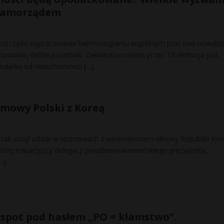
 samorządem
od rządu wypracowania harmonogramu wspólnych prac nad noweliza
tawowej definicji budowli. Zakwestionowana przez TK definicja jest
podatku od nieruchomości
[…]
mowy Polski z Koreą
ak wziął udział w rozmowach z wiceministrem obrony Republiki Kor
 który towarzyszy delegacji południowokoreańskiego prezydenta,
…]
 spot pod hasłem „PO = kłamstwo”.