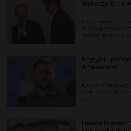
Wykorzystano w
13 lipca, 2023
Prawo i Sprawiedliwość o
W nagraniu zestawiono s
kwestiach. Jedna z nich 
Brytyjski polity
Amazonem”
13 lipca, 2023
Kijów od początku wojny 
powiedział prezydentowi 
aby kraje
[…]
Hanna Kramer: T
poradnik jak zn