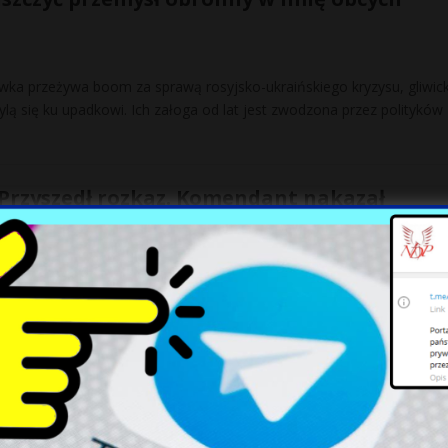
wka przeżywa boom za sprawą rosyjsko-ukraińskiego kryzysu, gliwick
ą się ku upadkowi. Ich załoga od lat jest zwodzona przez polityków
 Przyszedł rozkaz. Komendant nakazał
ać czajniki elektryczne. Wykonać!
goszczy. Niedawno mundurowi z komisariatów policji w całym mieście
komendanta miejskiego. Sęk w tym, że czegoś podobnego
[…]
 na alarm. Coś niedobrego dzieje się z
i