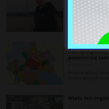
13 lipca, 2023
Byli ministrowie finansów
prawdziwego deficytu fin
GAŁAŚ: Kaczyńsk
Rzeczpospolitej
powinni się zas
13 lipca, 2023
Prezydent Andrzej Duda p
konfliktu zbrojnego na 
Wielu ostrzegało
13 lipca, 2023