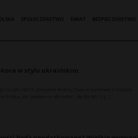
OLSKA
SPOŁECZEŃSTWO
ŚWIAT
BEZPIECZEŃSTWO
okora w stylu ukraińskim
iego szczytu NATO, prezydent Andrzej Duda w rozmowie z mediami
e Polska „nie załatwia nic dla siebie”, ale dla NATO
[…]
mości będą opodatkowane? Wielkie wyzwan