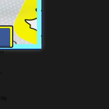
ą
[…]
wa
ie
iu
iły