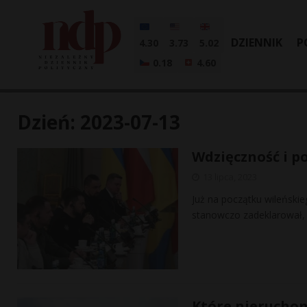
DZIENNIK
P
4.30
3.73
5.02
0.18
4.60
Dzień:
2023-07-13
Wdzięczność i p
13 lipca, 2023
Już na początku wileńsk
stanowczo zadeklarował, ż
Które nierucho