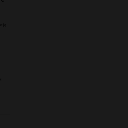
cją
ei