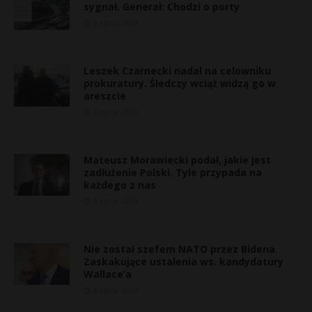
sygnał. Generał: Chodzi o porty
6 lipca, 2023
Leszek Czarnecki nadal na celowniku
prokuratury. Śledczy wciąż widzą go w
areszcie
6 lipca, 2023
Mateusz Morawiecki podał, jakie jest
zadłużenie Polski. Tyle przypada na
każdego z nas
6 lipca, 2023
r
*
E
Nie został szefem NATO przez Bidena.
Zaskakujące ustalenia ws. kandydatury
Wallace’a
i
6 lipca, 2023
l