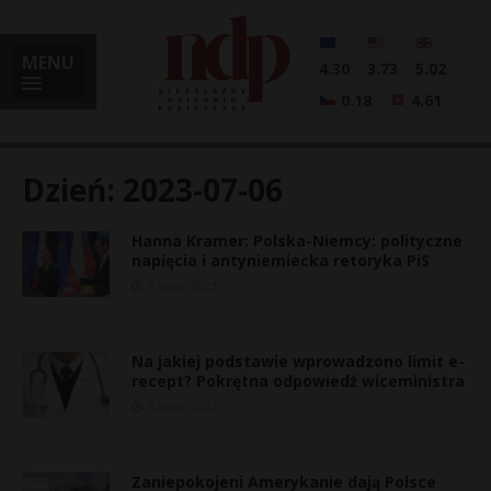
MENU
4.30
3.73
5.02
0.18
4.61
Dzień:
2023-07-06
Hanna Kramer: Polska-Niemcy: polityczne
i
napięcia i antyniemiecka retoryka PiS
6 lipca, 2023
l
Na jakiej podstawie wprowadzono limit e-
recept? Pokrętna odpowiedź wiceministra
6 lipca, 2023
Zaniepokojeni Amerykanie dają Polsce