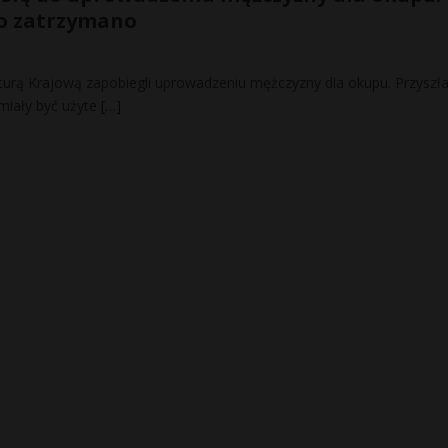
ło zatrzymano
raturą Krajową zapobiegli uprowadzeniu mężczyzny dla okupu. Przyszł
miały być użyte
[…]