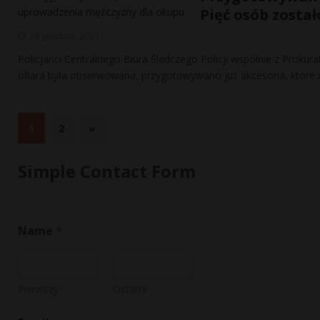
Pięć osób zosta
29 grudnia, 2021
Policjanci Centralnego Biura Śledczego Policji wspólnie z Proku
ofiara była obserwowana, przygotowywano już akcesoria, które 
1
2
»
Simple Contact Form
*
Name
*
*
E
m
a
i
Pierwszy
Ostatni
l