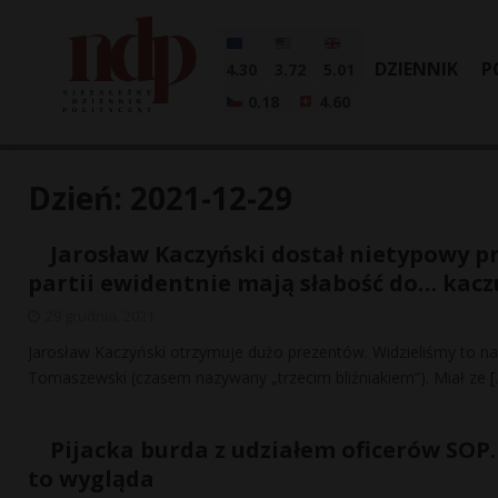
DZIENNIK
P
4.30
3.72
5.01
0.18
4.60
Dzień:
2021-12-29
Jarosław Kaczyński dostał nietypowy pre
partii ewidentnie mają słabość do… kacz
29 grudnia, 2021
Jarosław Kaczyński otrzymuje dużo prezentów. Widzieliśmy to na
Tomaszewski (czasem nazywany „trzecim bliźniakiem”). Miał ze
[
Pijacka burda z udziałem oficerów SOP
to wygląda