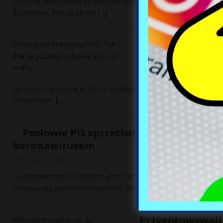
PKW ma uprawnienia do zlecania ekspertyz i opinii. Może więc nal
dodatkowe, tyle że ukryte
[…]
Wraz z dramaty
czynienia ze sp
29 grudnia, 2021
Już zmarło w Polsce w 2021 r. ponad pół miliona osób – to najwyż
przynajmniej
[…]
Posłowie PiS sprzeciwiają się Morawie
koronawirusem
29 grudnia, 2021
Według informacji podanych przez Interię, ośmiu posłów z klubu
Sprzeciwiają się oni obostrzeniom związanym z pandemią
[…]
Przygotowywali 