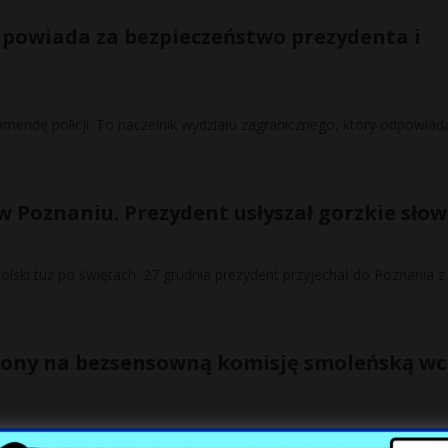
Odpowiada za bezpieczeństwo prezydenta i
komendę policji. To naczelnik wydziału zagranicznego, który odpowiad
 Poznaniu. Prezydent usłyszał gorzkie sło
olski tuż po świętach. 27 grudnia prezydent przyjechał do Poznania z
iliony na bezsensowną komisję smoleńską wc