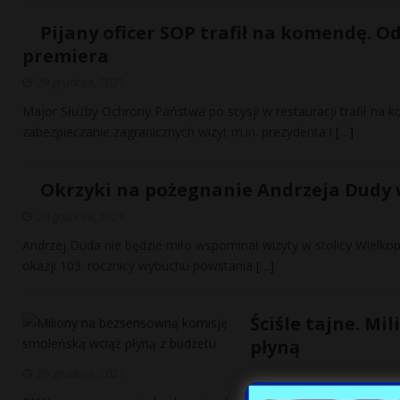
Pijany oficer SOP trafił na komendę. 
premiera
29 grudnia, 2021
Major Służby Ochrony Państwa po scysji w restauracji trafił na 
zabezpieczanie zagranicznych wizyt m.in. prezydenta i
[…]
Okrzyki na pożegnanie Andrzeja Dudy w
29 grudnia, 2021
Andrzej Duda nie będzie miło wspominał wizyty w stolicy Wielkop
okazji 103. rocznicy wybuchu powstania
[…]
Ściśle tajne. M
płyną
29 grudnia, 2021