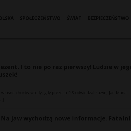
OLSKA
SPOŁECZEŃSTWO
ŚWIAT
BEZPIECZEŃSTWO
zent. I to nie po raz pierwszy! Ludzie w jeg
uszek!
 własne choćby wtedy, gdy prezesa PiS odwiedzał kuzyn, Jan Maria
…]
. Na jaw wychodzą nowe informacje. Fatalni