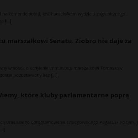
ł na komendę policji, jest naczelnikiem wydziału zagranicznego i
nta
[…]
u marszałkowi Senatu. Ziobro nie daje za
owny wniosek o uchylenie immunitetu marszałkowi Tomaszowi
 został pozostawiony bez
[…]
 Wiemy, które kluby parlamentarne poprą
omocą izraelskiego oprogramowania szpiegowskiego Pegasus? Po tym, 
[…]