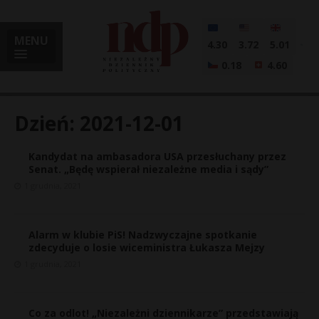
MENU
4.30
3.72
5.01
0.18
4.60
Dzień:
2021-12-01
Kandydat na ambasadora USA przesłuchany przez
i
Senat. „Będę wspierał niezależne media i sądy”
1 grudnia, 2021
l
Alarm w klubie PiS! Nadzwyczajne spotkanie
zdecyduje o losie wiceministra Łukasza Mejzy
1 grudnia, 2021
Co za odlot! „Niezależni dziennikarze” przedstawiają