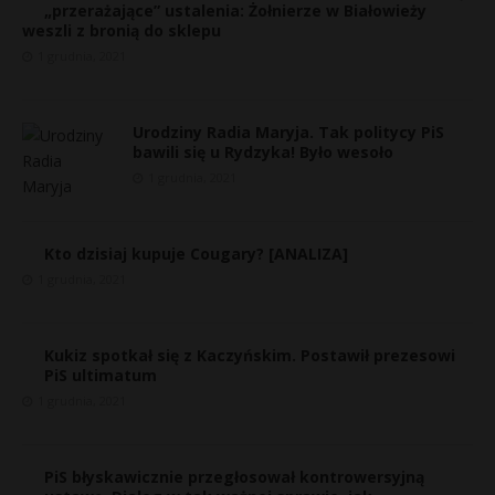
„przerażające” ustalenia: Żołnierze w Białowieży
weszli z bronią do sklepu
1 grudnia, 2021
Urodziny Radia Maryja. Tak politycy PiS
bawili się u Rydzyka! Było wesoło
1 grudnia, 2021
Kto dzisiaj kupuje Cougary? [ANALIZA]
1 grudnia, 2021
Kukiz spotkał się z Kaczyńskim. Postawił prezesowi
PiS ultimatum
1 grudnia, 2021
PiS błyskawicznie przegłosował kontrowersyjną