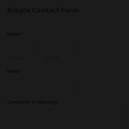
Simple Contact Form
Name
*
Pierwszy
Ostatni
Email
*
M
Comment or Message
e
s
s
a
g