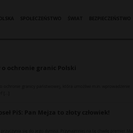
OLSKA
SPOŁECZEŃSTWO
ŚWIAT
BEZPIECZEŃSTWO
 o ochronie granic Polski
o ochronie granicy państwowej, która umożliwi m.in. wprowadzenie
ef
[…]
eł PiS: Pan Mejza to złoty człowiek!
przyczynia się do jego dymisji. Przynajmniej na tę chwilę premier Ma