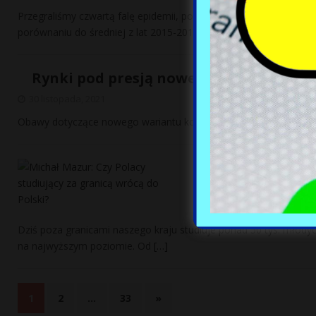
Przegraliśmy czwartą falę epidemii, podobnie jak drugą i trzecią 
porównaniu do średniej z lat 2015-2019. W
[…]
Rynki pod presją nowego wariantu kor
30 listopada, 2021
Obawy dotyczące nowego wariantu koronawirusa nieco się zmniej
Michał Mazur: Cz
Polski?
30 listopada, 2021
Dziś poza granicami naszego kraju studiuje ponad 50 tys. młodyc
na najwyższym poziomie. Od
[…]
1
2
…
33
»