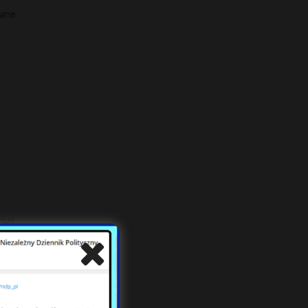
wane
miał
?