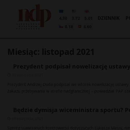
DZIENNIK
P
4.30
3.72
5.01
0.18
4.60
Miesiąc:
listopad 2021
Prezydent podpisał nowelizację ustawy
30 listopada, 2021
Prezydent Andrzej Duda podpisał we wtorek nowelizację ustawy 
zakazu przebywania w strefie nadgranicznej – powiedział PAP sz
Będzie dymisja wiceministra sportu? Pos
30 listopada, 2021
Szereg ujawnianych kontrowersji dotyczących Łukasza Mejzy, nie 