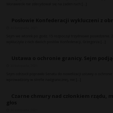
Morawiecki nie zdecydował się na żaden ruch
[…]
Posłowie Konfederacji wykluczeni z ob
30 listopada, 2021
Sejm we wtorek po godz. 15 rozpoczął trzydniowe posiedzenie. Z
wykluczyła z nich dwóch posłów Konfederacji, Grzegorza
[…]
Ustawa o ochronie granicy. Sejm podjął
30 listopada, 2021
Sejm odrzucił poprawki Senatu do nowelizacji ustawy o ochronie 
wprowadzony w strefie nadgranicznej, nie
[…]
Czarne chmury nad członkiem rządu, mo
głos
30 listopada, 2021