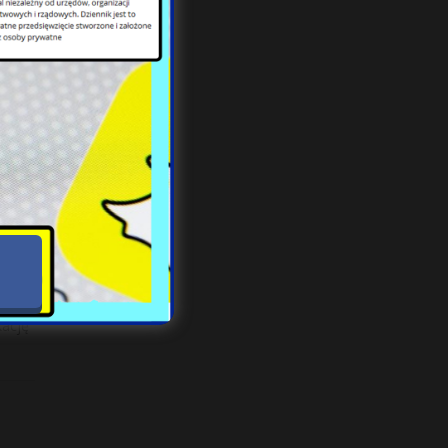
w w
o na
kację