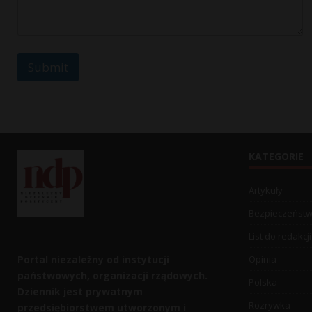
e
C
o
m
m
Submit
e
n
t
M
e
s
s
KATEGORIE
a
g
e
Artykuły
Bezpieczeńst
List do redakcji
Portal niezależny od instytucji
Opinia
państwowych, organizacji rządowych.
Polska
Dziennik jest prywatnym
Rozrywka
przedsiębiorstwem utworzonym i