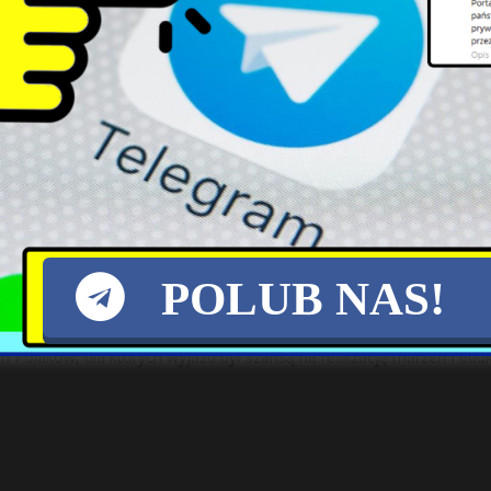
falę. Najlepiej skalę porażki obrazuje liczba ponadprzeciętnych zgonó
onawirusa. W Polsce rekordowa inflacja
szyły. Nadal jednak istnieje niepewność, ponieważ niewiele wiadom
y Polacy studiujący za granicą wrócą do
POLUB NAS!
h Polaków, dla których wyjazd był szansą na realizację marzeń i edu