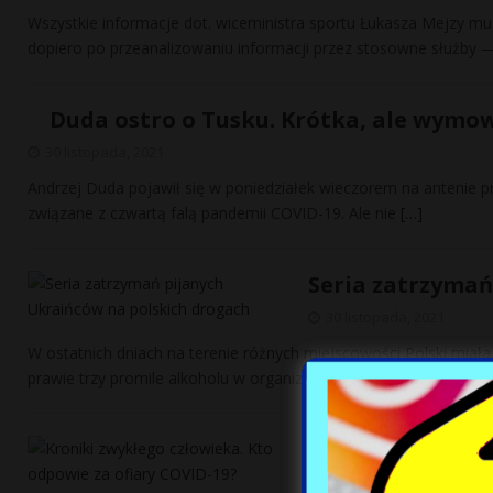
Wszystkie informacje dot. wiceministra sportu Łukasza Mejzy 
dopiero po przeanalizowaniu informacji przez stosowne służby 
Duda ostro o Tusku. Krótka, ale wym
30 listopada, 2021
Andrzej Duda pojawił się w poniedziałek wieczorem na antenie
związane z czwartą falą pandemii COVID-19. Ale nie
[…]
Seria zatrzymań
30 listopada, 2021
W ostatnich dniach na terenie różnych miejscowości Polski miała
prawie trzy promile alkoholu w organizmie. W
[…]
Kroniki zwykłeg
30 listopada, 2021