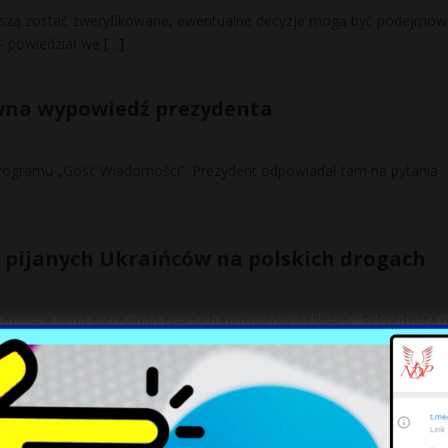
muszą zostać zweryfikowane, ewentualne decyzje mogą być podejmo
— powiedział we
[…]
owna wypowiedź prezydenta
 programu „Gość Wiadomości”. Prezydent odpowiadał tam na pytania
 pijanych Ukraińców na polskich drogach
 miejsce seria zatrzymań pijanych kierowców z Ukrainy. Rekordzista 
o człowieka. Kto odpowie za ofiary COVID-19