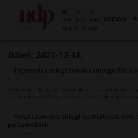
DZIENNIK
P
4.30
3.72
5.01
0.18
4.60
Dzień:
2021-12-18
Tajemnica sekcji zwłok radnego PiS. Co
18 grudnia, 2021
Łukasz Gaik, radny Prawa i Sprawiedliwości oraz pracownik bełch
samochodowym w Chabielicach (woj. Łódzkie). Nieoficjalnie mów
Polski żołnierz zbiegł na Białoruś. Gen.
po zawodach
18 grudnia, 2021