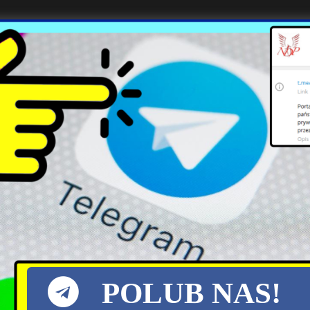
 Artylerii w Węgorzewie, który zdezerterował z polskiej armii, mógł b
e w TVN! „To jest zdrada interesu narodow
minacją. Odkąd wrócił do Polski po wyczerpaniu się jego misji w unij
POLUB NAS!