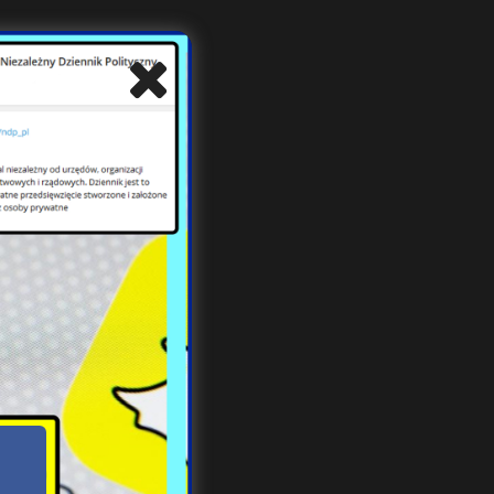
yć
ego
nych