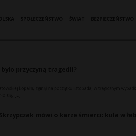
OLSKA
SPOŁECZEŃSTWO
ŚWIAT
BEZPIECZEŃSTWO
 było przyczyną tragedii?
atowskiej kopalni, zginął na początku listopada, w tragicznym wypad
iło się,
[…]
 Skrzypczak mówi o karze śmierci: kula w łeb