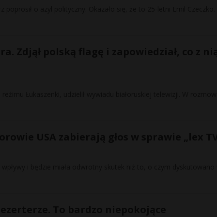
z poprosił o azyl polityczny. Okazało się, że to 25-letni Emil Czeczko.
. Zdjął polską flagę i zapowiedział, co z ni
ę reżimu Łukaszenki, udzielił wywiadu białoruskiej telewizji. W rozmow
orowie USA zabierają głos w sprawie „lex T
e wpływy i będzie miała odwrotny skutek niż to, o czym dyskutowano
ezerterze. To bardzo niepokojące