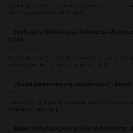
W piątek Białoruski Komitet Graniczny przekazał, że polski żołnier
informację potwierdził później gen.
[…]
Szokująca deklaracja żołnierza-dezertera
zrobi
18 grudnia, 2021
Polski żołnierz Emil Cz., który zdezerterował i przeszedł na stron
białoruską dziennikarką stwierdził, że nie będzie
[…]
„Duda powinien się zastanowić”. Senat
18 grudnia, 2021
Ustawa sprawi, że Polska będzie bardziej podatna na zewnętrzn
parlamencie – piszą w
[…]
Nowe informacje o polskim żołnierze-d