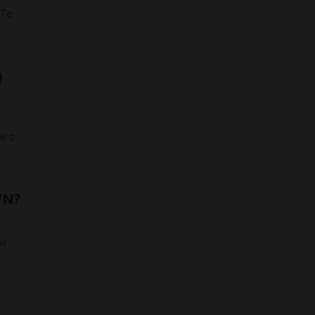
 Tę
ą
ie z
VN?
 w