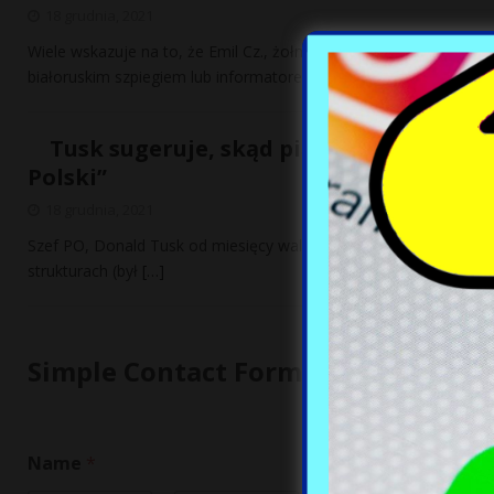
18 grudnia, 2021
Wiele wskazuje na to, że Emil Cz., żołnierz 11. Mazurskiego Pułku
białoruskim szpiegiem lub informatorem
[…]
Tusk sugeruje, skąd piątkowe uderzeni
Polski”
18 grudnia, 2021
Szef PO, Donald Tusk od miesięcy walczy z władzą z wielką deter
strukturach (był
[…]
Simple Contact Form
Name
*