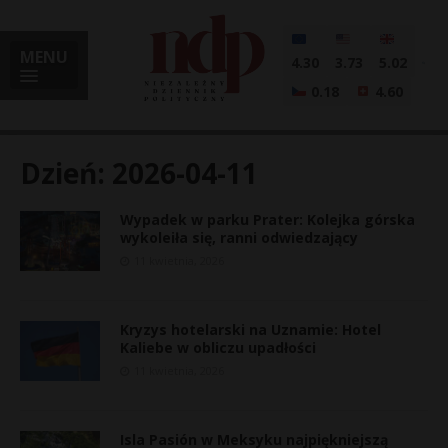
MENU
4.30
3.73
5.02
0.18
4.60
Dzień:
2026-04-11
Wypadek w parku Prater: Kolejka górska
i
wykoleiła się, ranni odwiedzający
11 kwietnia, 2026
l
Kryzys hotelarski na Uznamie: Hotel
Kaliebe w obliczu upadłości
11 kwietnia, 2026
Isla Pasión w Meksyku najpiękniejszą