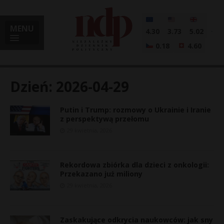
MENU
4.30
3.73
5.02
0.18
4.60
Dzień:
2026-04-29
Putin i Trump: rozmowy o Ukrainie i Iranie
i
z perspektywą przełomu
29 kwietnia, 2026
l
Rekordowa zbiórka dla dzieci z onkologii:
Przekazano już miliony
29 kwietnia, 2026
Zaskakujące odkrycia naukowców: jak sny