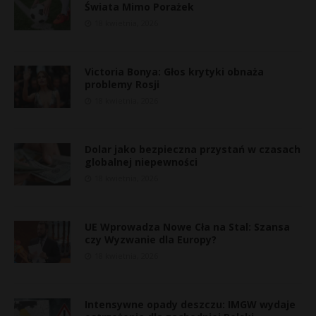
Świata Mimo Porażek
18 kwietnia, 2026
Victoria Bonya: Głos krytyki obnaża
problemy Rosji
18 kwietnia, 2026
Dolar jako bezpieczna przystań w czasach
globalnej niepewności
18 kwietnia, 2026
UE Wprowadza Nowe Cła na Stal: Szansa
czy Wyzwanie dla Europy?
18 kwietnia, 2026
t
Intensywne opady deszczu: IMGW wydaje