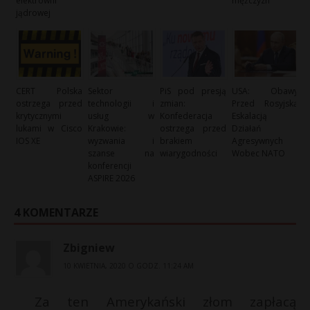
elektrowni
mężczyzn
jądrowej
CERT Polska
Sektor
PiS pod presją
USA: Obawy
ostrzega przed
technologii i
zmian:
Przed Rosyjską
krytycznymi
usług w
Konfederacja
Eskalacją
lukami w Cisco
Krakowie:
ostrzega przed
Działań
IOS XE
wyzwania i
brakiem
Agresywnych
szanse na
wiarygodności
Wobec NATO
konferencji
ASPIRE 2026
4 KOMENTARZE
Zbigniew
10 KWIETNIA, 2020 O GODZ. 11:24 AM
Za ten Amerykański złom zapłacą