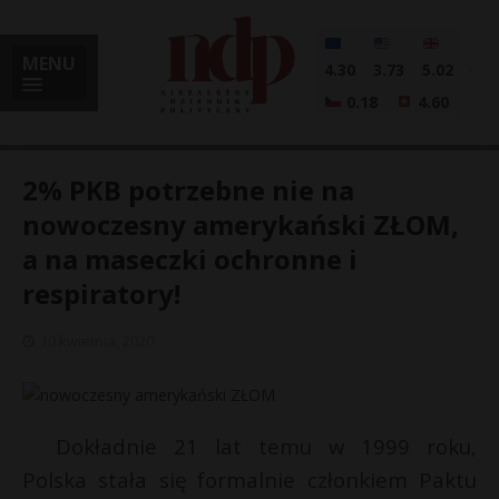
MENU
4.30
3.73
5.02
0.18
4.60
2% PKB potrzebne nie na
nowoczesny amerykański ZŁOM,
a na maseczki ochronne i
i
respiratory!
10 kwietnia, 2020
l
Dokładnie 21 lat temu w 1999 roku,
Polska stała się formalnie członkiem Paktu