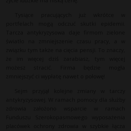
życie ludzkie ma niską cenę.
Tysiące pracujących już wkrótce w
portfelach mogą odczuć skutki epidemii.
Tarcza antykryzysowa daje firmom zielone
światło na zmniejszenie czasu pracy, a w
związku tym także na cięcia pensji. To znaczy,
że im więcej dziś zarabiasz, tym więcej
możesz stracić. Firma będzie mogła
zmniejszyć ci wypłatę nawet o połowę!
Sejm przyjął kolejne zmiany w tarczy
antykryzysowej. W ramach pomocy dla służby
zdrowia założono wsparcie w ramach
Funduszu Szerokopasmowego wyposażenia
placówek ochrony zdrowia w szybkie łącza