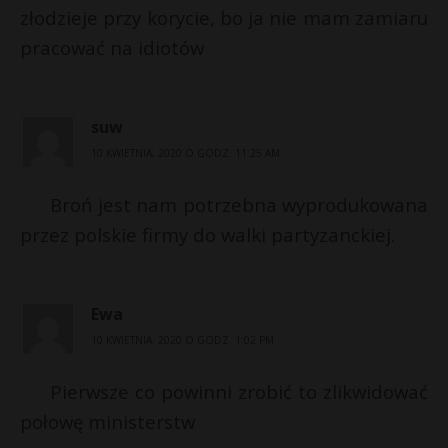
złodzieje przy korycie, bo ja nie mam zamiaru
pracować na idiotów
suw
10 KWIETNIA, 2020 O GODZ. 11:25 AM
Broń jest nam potrzebna wyprodukowana
przez polskie firmy do walki partyzanckiej.
Ewa
10 KWIETNIA, 2020 O GODZ. 1:02 PM
Pierwsze co powinni zrobić to zlikwidować
połowę ministerstw