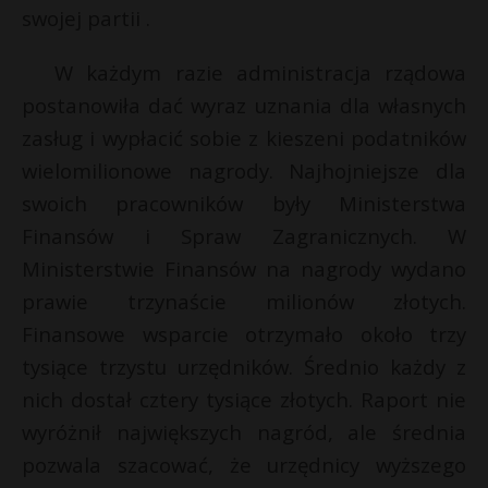
t
swojej partii .
r
W każdym razie administracja rządowa
postanowiła dać wyraz uznania dla własnych
s
s
zasług i wypłacić sobie z kieszeni podatników
wielomilionowe nagrody. Najhojniejsze dla
swoich pracowników były Ministerstwa
Finansów i Spraw Zagranicznych. W
Ministerstwie Finansów na nagrody wydano
prawie trzynaście milionów złotych.
Finansowe wsparcie otrzymało około trzy
tysiące trzystu urzędników. Średnio każdy z
nich dostał cztery tysiące złotych. Raport nie
wyróżnił największych nagród, ale średnia
pozwala szacować, że urzędnicy wyższego