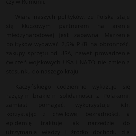
czy w Rumunii.
P
Wiara naszych polityków, że Polska staje
się kluczowym partnerem na arenie
międzynarodowej jest zabawna. Marzenie
E
E
polityków wydawać 2,5% PKB na obronność,
zakupy sprzętu od USA, nawet prowadzenie
i
i
l
ćwiczeń wojskowych USA i NATO nie zmienia
l
stosunku do naszego kraju.
Kaczyńskiego codziennie wykazuje się
rażącym brakiem solidarności z Polakami,
t
zamiast pomagać, wykorzystuje ich,
r
korzystając z chwilowej bezradności, a
epidemię traktuje jak narzędzie do
utrzymania władzy i źródło dochodu dla