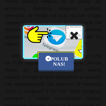
rozwój sytuacji wpłynie na te plany? Już
wcześniej niektórzy eksperci, politycy
twierdzili, że Polski nie stać na tak drogie
zakupy. Koronawirus i jego konsekwencje dla
wszystkich sfer życia kraju, głównie
gospodarki, pochłaniają ogromne środki. Co
będzie zatem z zakupami wojskowymi?
Według Andrzeja Dudy za kontrakty z USA
POLUB
na F-35 odpowiedzialny jest MON, jednak
NAS!
dodał, że „bezpieczeństwo jest ważne
zawsze, a może przede wszystkim w czasach
tak niespokojnych jak obecne”. W kwietniu
2019 r. program F-35 nie mógł osiągnąć
czterech z ośmiu standardów obsługi
naziemnej Wygłąda na to że Polska kupie 32