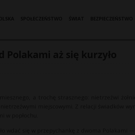
OLSKA
SPOŁECZEŃSTWO
ŚWIAT
BEZPIECZEŃSTWO
d Polakami aż się kurzyło
miesznego, a trochę strasznego: nietrzeźwi żołni
e nietrzeźwymi miejscowymi. Z relacji świadków wyn
mi w popłochu.
iało wdać się w przepychankę z dwoma Polakami —