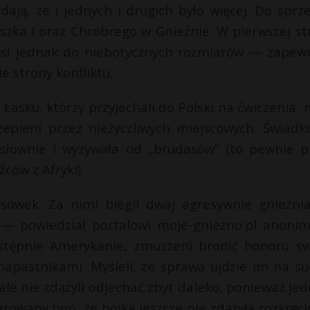
ają, że i jednych i drugich było więcej. Do sprze
szka I oraz Chrobrego w Gnieźnie. W pierwszej sto
rósł jednak do niebotycznych rozmiarów — zapew
e strony konfliktu.
Łasku, którzy przyjechali do Polski na ćwiczenia, m
zepieni przez nieżyczliwych miejscowych. Świadk
h słownie i wyzywała od „brudasów” (to pewnie p
ców z Afryki).
sówek. Za nimi biegli dwaj agresywnie gnieźnia
eć — powiedział portalowi moje-gniezno.pl anoni
tępnie Amerykanie, zmuszeni bronić honoru sw
 napastnikami. Myśleli, że sprawa ujdzie im na su
ale nie zdążyli odjechać zbyt daleko, ponieważ jed
arowany tym, że bójka jeszcze nie zdążyła rozkręcić