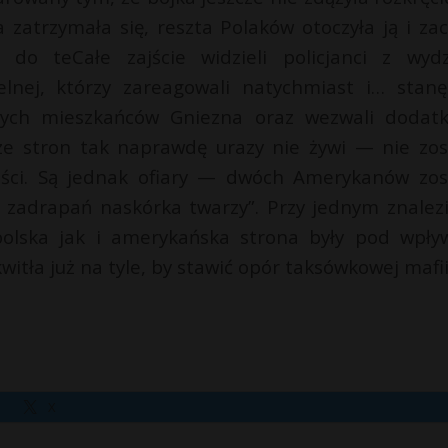
zatrzymała się, reszta Polaków otoczyła ją i zac
 teCałe zajście widzieli policjanci z wydz
elnej, którzy zareagowali natychmiast i… stanę
nych mieszkańców Gniezna oraz wezwali dodat
a ze stron tak naprawdę urazy nie żywi — nie zos
ści. Są jednak ofiary — dwóch Amerykanów zos
ał zadrapań naskórka twarzy”. Przy jednym znalez
polska jak i amerykańska strona były pod wpł
itła już na tyle, by stawić opór taksówkowej mafii
X