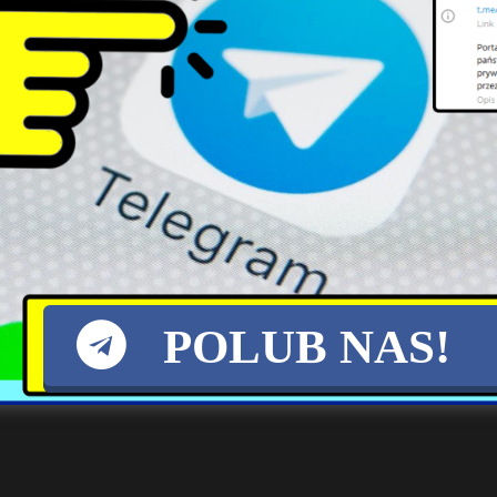
Karol Nawrocki zyskuje na
Powrót upałów w Polsce:
popularności po roku
Burze i ochłodzenie nie
prezydentury
utrzymają się długo
y…
POLUB NAS!