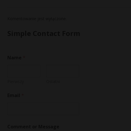
Komentowanie jest wyłączone.
Simple Contact Form
Name
*
Pierwszy
Ostatni
M
Email
*
e
s
s
a
g
e
Comment or Message
N