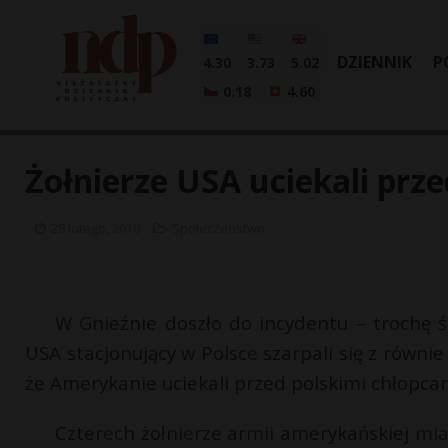
DZIENNIK
P
4.30
3.73
5.02
0.18
4.60
Żołnierze USA uciekali prze
28 lutego, 2018
Społeczeństwo
W Gnieźnie doszło do incydentu – trochę ś
USA stacjonujący w Polsce szarpali się z równi
że Amerykanie uciekali przed polskimi chłopca
Czterech żołnierze armii amerykańskiej m