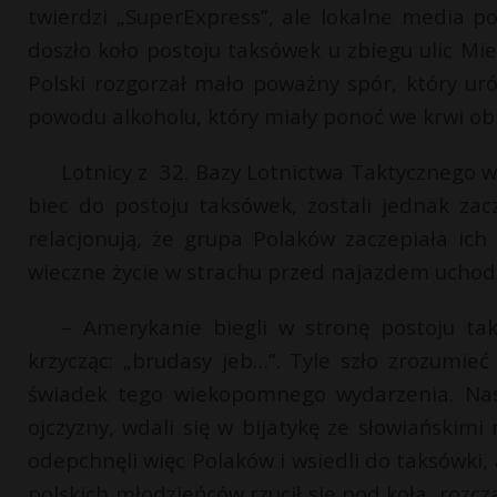
twierdzi „SuperExpress”, ale lokalne media pod
doszło koło postoju taksówek u zbiegu ulic Mie
Polski rozgorzał mało poważny spór, który u
powodu alkoholu, który miały ponoć we krwi obi
Lotnicy z 32. Bazy Lotnictwa Taktycznego w 
biec do postoju taksówek, zostali jednak zac
relacjonują, że grupa Polaków zaczepiała ic
wieczne życie w strachu przed najazdem uchodź
– Amerykanie biegli w stronę postoju tak
krzycząc: „brudasy jeb…”. Tyle szło zrozumi
świadek tego wiekopomnego wydarzenia. Nas
ojczyzny, wdali się w bijatykę ze słowiańskimi
odepchnęli więc Polaków i wsiedli do taksówki, 
polskich młodzieńców rzucił się pod koła, rozcz