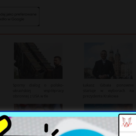
Sporny dialog o polsko-
Łukasz Gibała ponownie
ukraińskiej współpracy
startuje w wyborach na
obronnej z USA w tle
prezydenta Krakowa