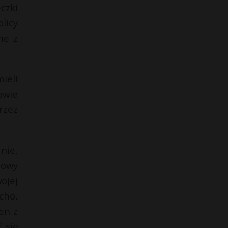
czki
licy
ne z
ieli
owie
rzez
nie,
mowy
ojej
cho,
en z
 się