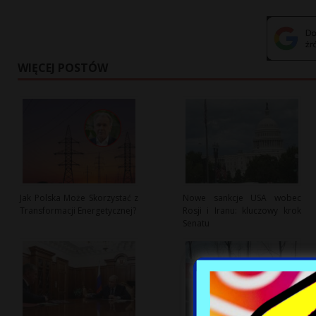
WIĘCEJ POSTÓW
Jak Polska Może Skorzystać z
Nowe sankcje USA wobec
Transformacji Energetycznej?
Rosji i Iranu: kluczowy krok
Senatu