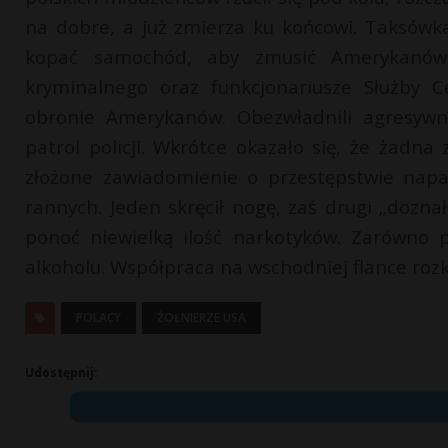
na dobre, a już zmierza ku końcowi. Taksówka 
kopać samochód, aby zmusić Amerykanów do
kryminalnego oraz funkcjonariusze Służby C
obronie Amerykanów. Obezwładnili agresyw
patrol policji. Wkrótce okazało się, że żadn
złożone zawiadomienie o przestępstwie napa
rannych. Jeden skręcił nogę, zaś drugi „dozn
ponoć niewielką ilość narkotyków. Zarówno 
alkoholu. Współpraca na wschodniej flance rozkw
POLACY
ŻOŁNIERZE USA
Udostępnij: