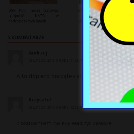
USA: Putin może testować
Wysokie ceny eksportu oleju
spójność NATO w
napędowego z Polski do
nadchodzących latach
Ukrainy
5 KOMENTARZE
Andrzej
28 LUTEGO, 2018 O GODZ. 11:29 AM
A to dopiero początek amerykańskiej zaraz
Krzysztof
28 LUTEGO, 2018 O GODZ. 12:22 PM
z okupantem nalezy walczyc zawsze