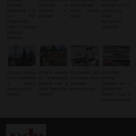
polskich
rewolucja w
kontrowersje
systemu obrony
myśliwców F-35
systemie e-
wokół zmiany
powietrznej
w USA:
zdrowia
waluty
dzięki
Przełomowy
wyrzutniom
krok w rozwoju
iLauncher
polskiego
lotnictwa
Odyseja Nolana:
Ukraina zezwala
Warszawski sąd
Ukraińska
historia powrotu
na ekshumacje
w obronie ofiary
Komisja
w obliczu
polskich ofiar w
oszustwa
Zgodziła się na
współczesnych
Hucie Pieniackiej
internetowego
Ekshumacje
wyzwań
i Ugłach
Polskich Ofiar w
Hucie Pieniackiej