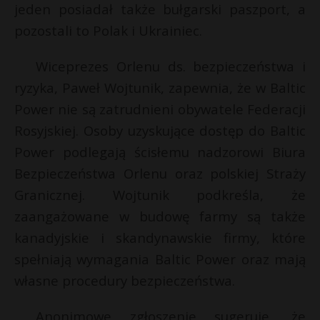
E
jeden posiadał także bułgarski paszport, a
P
pozostali to Polak i Ukrainiec.
i
l
Wiceprezes Orlenu ds. bezpieczeństwa i
ryzyka, Paweł Wojtunik, zapewnia, że w Baltic
E
Power nie są zatrudnieni obywatele Federacji
Rosyjskiej. Osoby uzyskujące dostęp do Baltic
i
l
Power podlegają ścisłemu nadzorowi Biura
Bezpieczeństwa Orlenu oraz polskiej Straży
Granicznej. Wojtunik podkreśla, że
zaangażowane w budowę farmy są także
kanadyjskie i skandynawskie firmy, które
spełniają wymagania Baltic Power oraz mają
własne procedury bezpieczeństwa.
Anonimowe zgłoszenie sugeruje, że