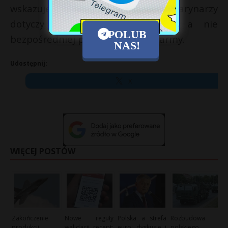
wskazuje, że obecność rosyjskich marynarzy
dotyczy wyłącznie załogi statku, a nie
POLUB
bezpośredniej pracy na terenie farmy.
NAS!
Udostępnij:
X
WIĘCEJ POSTÓW
Zakończenie
Nowe reguły
Polska a strefa
Rozbudowa
produkcji
walidacji recept:
euro: dyskusje i
polskiego