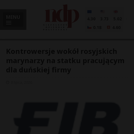
MENU
4.30
3.73
5.02
0.18
4.60
Kontrowersje wokół rosyjskich
marynarzy na statku pracującym
dla duńskiej firmy
i
8 lipca, 2026
l