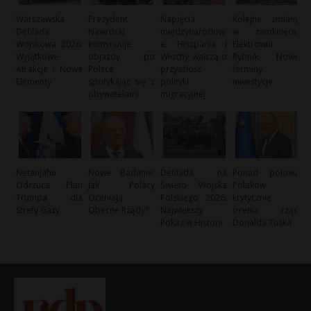
Warszawska
Prezydent
Napięcia
Kolejne zmiany
Defilada
Nawrocki
międzynarodow
w zamknięciu
Wojskowa 2026:
kontynuuje
e: Hiszpania i
Elektrowni
Wyjątkowe
objazdy po
Włochy walczą o
Rybnik: Nowe
Atrakcje i Nowe
Polsce,
przyszłość
terminy i
Elementy
spotykając się z
polityki
inwestycje
obywatelami
migracyjnej
Netanjahu
Nowe Badanie:
Defilada na
Ponad połowa
Odrzuca Plan
Jak Polacy
Święto Wojska
Polaków
Trumpa dla
Oceniają
Polskiego 2026:
krytycznie
Strefy Gazy
Obecne Rządy?
Największy
ocenia rząd
Pokaz w Historii
Donalda Tuska