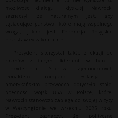
P
możliwości dialogu i dyskusji. Nawrocki
zaznaczył, że naturalnym jest, aby
sąsiadujące państwa, które mają wspólnego
wroga, jakim jest Federacja Rosyjska,
E
pozostawały w kontakcie.
i
Prezydent skorzystał także z okazji do
l
rozmów z innymi liderami, w tym z
prezydentem Stanów Zjednoczonych
Donaldem Trumpem. Dyskusja z
amerykańskim przywódcą dotyczyła stałej
E
obecności wojsk USA w Polsce, której
Nawrocki stanowczo zabiega od swojej wizyty
i
l
w Waszyngtonie we wrześniu 2025 roku.
Prezydent zaznaczył, że polityczne