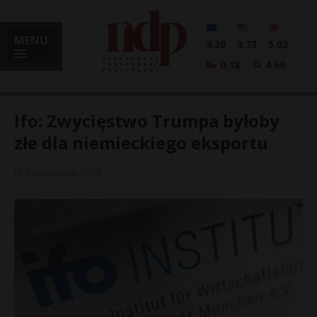
MENU
4.30
3.73
5.02
0.18
4.60
Ifo: Zwycięstwo Trumpa byłoby
złe dla niemieckiego eksportu
i
24 września, 2024
l