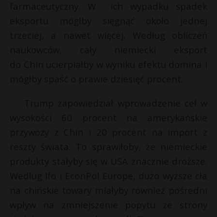
t
farmaceutyczny. W ich wypadku spadek
r
eksportu mógłby sięgnąć około jednej
trzeciej, a nawet więcej. Według obliczeń
s
naukowców, cały niemiecki eksport
s
do Chin ucierpiałby w wyniku efektu domina i
mógłby spaść o prawie dziesięć procent.
Trump zapowiedział wprowadzenie ceł w
wysokości 60 procent na amerykańskie
przywozy z Chin i 20 procent na import z
reszty świata. To sprawiłoby, że niemieckie
produkty stałyby się w USA znacznie droższe.
Według Ifo i EconPol Europe, dużo wyższe cła
na chińskie towary miałyby również pośredni
wpływ na zmniejszenie popytu ze strony