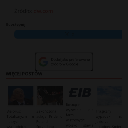
Źródło:
dw.com
Udostępnij:
X
WIĘCEJ POSTÓW
Rosnące
wyzwania dla
Białoruś:
Zakończona
Tragiczny
farm
Totalitaryzm u
aukcja Pride of
wypadek na
wiatrowych:
naszych
Poland:
Jeziorze
wojsko stawia
wschodnich
Sprzedano
Jagodne: Śmierć