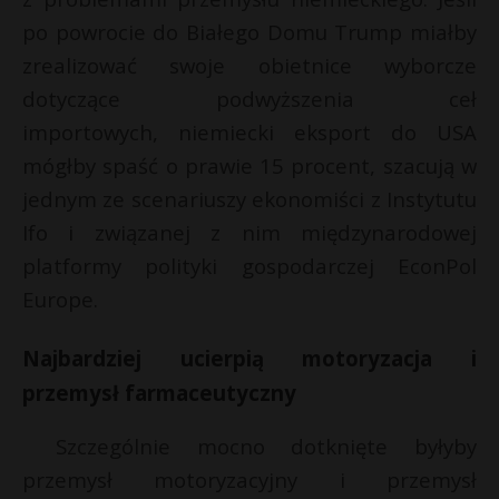
P
po powrocie do Białego Domu Trump miałby
zrealizować swoje obietnice wyborcze
dotyczące podwyższenia ceł
t
E
importowych, niemiecki eksport do USA
E
mógłby spaść o prawie 15 procent, szacują w
i
jednym ze scenariuszy ekonomiści z Instytutu
l
i
Ifo i związanej z nim międzynarodowej
l
platformy polityki gospodarczej EconPol
Europe.
Najbardziej ucierpią motoryzacja i
przemysł farmaceutyczny
Szczególnie mocno dotknięte byłyby
przemysł motoryzacyjny i przemysł