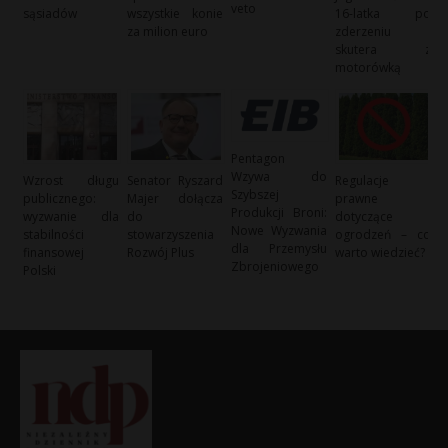
veto
sąsiadów
wszystkie konie
16-latka po
za milion euro
zderzeniu
skutera z
motorówką
Pentagon
Wzywa do
Wzrost długu
Senator Ryszard
Regulacje
Szybszej
publicznego:
Majer dołącza
prawne
Produkcji Broni:
wyzwanie dla
do
dotyczące
Nowe Wyzwania
stabilności
stowarzyszenia
ogrodzeń – co
dla Przemysłu
finansowej
Rozwój Plus
warto wiedzieć?
Zbrojeniowego
Polski