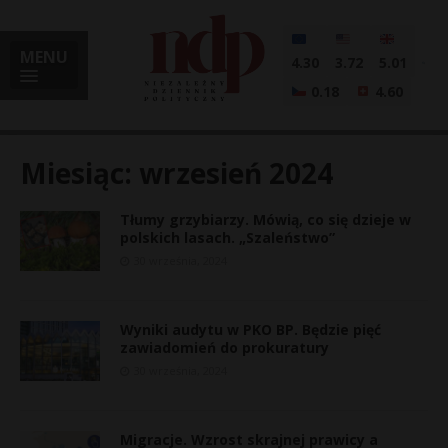
MENU
4.30
3.72
5.01
0.18
4.60
Miesiąc:
wrzesień 2024
Tłumy grzybiarzy. Mówią, co się dzieje w
i
polskich lasach. „Szaleństwo”
30 września, 2024
l
Wyniki audytu w PKO BP. Będzie pięć
zawiadomień do prokuratury
30 września, 2024
Migracje. Wzrost skrajnej prawicy a