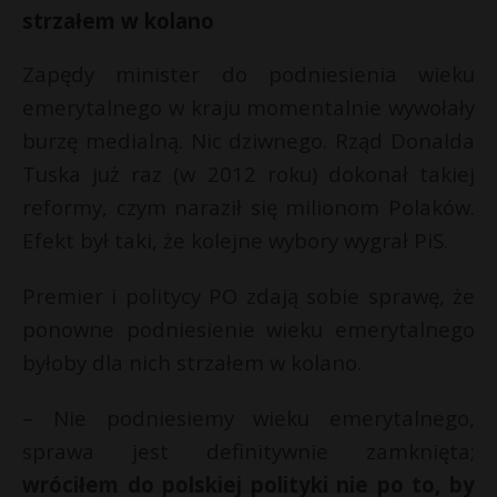
t
strzałem w kolano
r
Zapędy minister do podniesienia wieku
t
emerytalnego w kraju momentalnie wywołały
s
s
burzę medialną. Nic dziwnego. Rząd Donalda
Tuska już raz (w 2012 roku) dokonał takiej
reformy, czym naraził się milionom Polaków.
Efekt był taki, że kolejne wybory wygrał PiS.
Premier i politycy PO zdają sobie sprawę, że
ponowne podniesienie wieku emerytalnego
byłoby dla nich strzałem w kolano.
– Nie podniesiemy wieku emerytalnego,
sprawa jest definitywnie zamknięta;
wróciłem do polskiej polityki nie po to, by