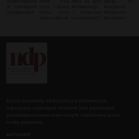
lokalne wsparcie
Nowa trasa
SMS-y na grillu
Skargę PiS:
w inwestycjach
przez cieśninę
Morawieckiego
Bezczynność
energetycznych
Ormuz może
— rozłamowcy
Ministerstwa
zmienić układ sił
na celowniku PiS
Niezasadna
Portal niezależny od instytucji państwowych,
organizacji rządowych. Dziennik jest prywatnym
przedsiębiorstwem utworzonym i założonym przez
osoby prywatne.
KATEGORIE