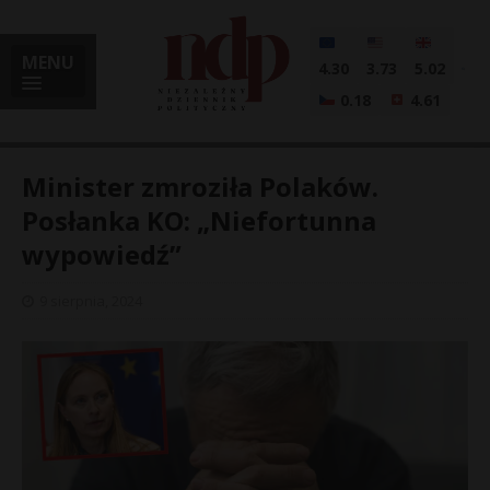
MENU
4.30
3.73
5.02
0.18
4.61
Minister zmroziła Polaków.
Posłanka KO: „Niefortunna
wypowiedź”
i
9 sierpnia, 2024
l