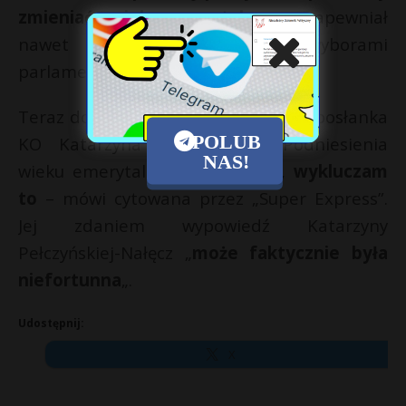
zmieniać wiek emerytalny
– zapewniał
nawet przed październikowymi wyborami
parlamentarnymi Donald Tusk.
Teraz do słów minister odniosła się posłanka
POLUB
KO Katarzyna Piekarska. – Podniesienia
NAS!
wieku emerytalnego nie będzie,
wykluczam
to
– mówi cytowana przez „Super Express”.
Jej zdaniem wypowiedź Katarzyny
Pełczyńskiej-Nałęcz „
może faktycznie była
niefortunna
„.
Udostępnij:
X