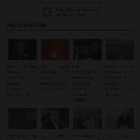
WIĘCEJ POSTÓW
NSA Oddala
Jak upały
Rok
Nowe rekordy
Skargę PiS:
wpływają na
prezydentury
temperatury na
Subwencje i
system
Nawrockiego:
Słowacji i w
Dotacje
elektroenergety
Polityczne
Czechach
Pozostają
czny w Polsce?
podziały w
podczas fali
Wstrzymane
ocenach
upałów
Polaków
PSE stawia na
Iran i Oman:
Zaskakujące
NSA Oddala