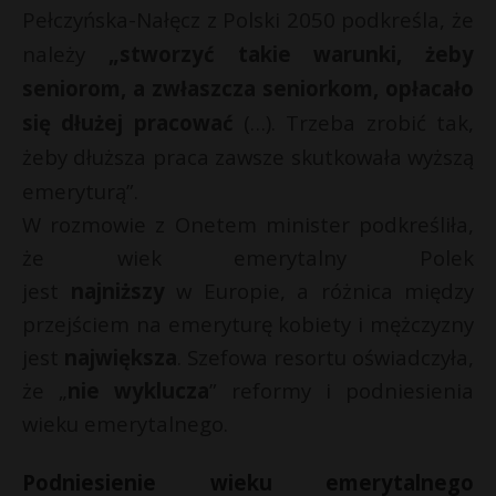
Pełczyńska-Nałęcz z Polski 2050 podkreśla, że
P
należy
„stworzyć takie warunki, żeby
seniorom, a zwłaszcza seniorkom, opłacało
się dłużej pracować
(…). Trzeba zrobić tak,
E
żeby dłuższa praca zawsze skutkowała wyższą
emeryturą”.
i
W rozmowie z Onetem minister podkreśliła,
l
że wiek emerytalny Polek
jest
najniższy
w Europie, a różnica między
przejściem na emeryturę kobiety i mężczyzny
jest
największa
. Szefowa resortu oświadczyła,
E
że „
nie wyklucza
” reformy i podniesienia
i
wieku emerytalnego.
l
Podniesienie wieku emerytalnego