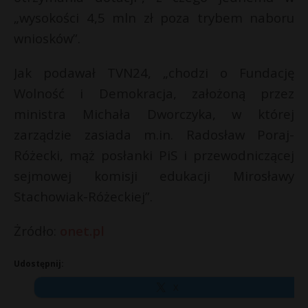
„wysokości 4,5 mln zł poza trybem naboru
wniosków”.
Jak podawał TVN24, „chodzi o Fundację
Wolność i Demokracja, założoną przez
ministra Michała Dworczyka, w której
zarządzie zasiada m.in. Radosław Poraj-
Różecki, mąż posłanki PiS i przewodniczącej
sejmowej komisji edukacji Mirosławy
Stachowiak-Różeckiej”.
Żródło:
onet.pl
Udostępnij:
X