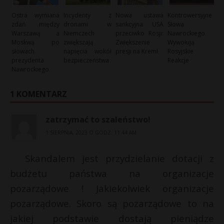
Ostra wymiana
Incydenty z
Nowa ustawa
Kontrowersyjne
zdań między
dronami w
sankcyjna USA
Słowa
Warszawą a
Niemczech
przeciwko Rosji:
Nawrockiego
Moskwą po
zwiększają
Zwiększenie
Wywołują
słowach
napięcia wokół
presji na Kreml
Rosyjskie
prezydenta
bezpieczeństwa
Reakcje
Nawrockiego
1 KOMENTARZ
zatrzymać to szaleństwo!
1 SIERPNIA, 2023 O GODZ. 11:44 AM
Skandalem jest przydzielanie dotacji z
budżetu państwa na organizacje
pozarządowe ! Jakiekolwiek organizacje
pozarządowe. Skoro są pozarządowe to na
jakiej podstawie dostają pieniądze