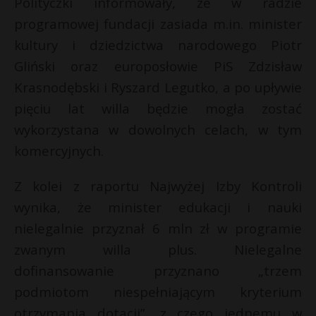
Polityczki informowały, że w radzie
programowej fundacji zasiada m.in. minister
kultury i dziedzictwa narodowego Piotr
Gliński oraz europosłowie PiS Zdzisław
Krasnodębski i Ryszard Legutko, a po upływie
pięciu lat willa będzie mogła zostać
wykorzystana w dowolnych celach, w tym
komercyjnych.
Z kolei z raportu Najwyżej Izby Kontroli
wynika, że minister edukacji i nauki
nielegalnie przyznał 6 mln zł w programie
zwanym willa plus. Nielegalne
dofinansowanie przyznano „trzem
podmiotom niespełniającym kryterium
otrzymania dotacji”, z czego jednemu w