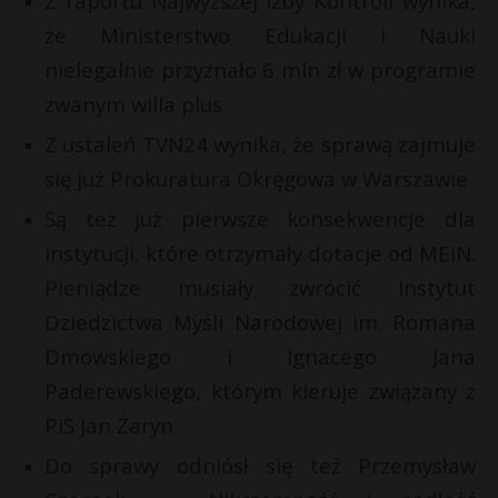
Z raportu Najwyższej Izby Kontroli wynika,
P
że Ministerstwo Edukacji i Nauki
nielegalnie przyznało 6 mln zł w programie
zwanym willa plus
E
Z ustaleń TVN24 wynika, że sprawą zajmuje
E
się już Prokuratura Okręgowa w Warszawie
i
i
Są też już pierwsze konsekwencje dla
l
l
instytucji, które otrzymały dotacje od MEiN.
r
*
Pieniądze musiały zwrócić Instytut
Dziedzictwa Myśli Narodowej im. Romana
Dmowskiego i Ignacego Jana
Paderewskiego, którym kieruje związany z
PiS Jan Żaryn
Do sprawy odniósł się też Przemysław