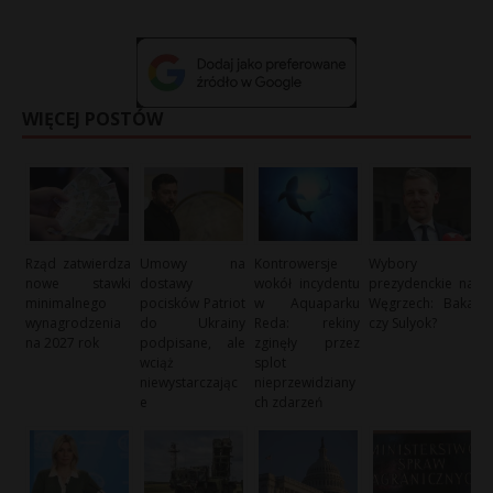
WIĘCEJ POSTÓW
Rząd zatwierdza
Umowy na
Kontrowersje
Wybory
nowe stawki
dostawy
wokół incydentu
prezydenckie na
minimalnego
pocisków Patriot
w Aquaparku
Węgrzech: Baka
wynagrodzenia
do Ukrainy
Reda: rekiny
czy Sulyok?
na 2027 rok
podpisane, ale
zginęły przez
wciąż
splot
niewystarczając
nieprzewidziany
e
ch zdarzeń