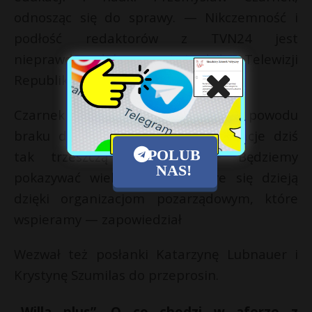
odnosząc się do sprawy. — Nikczemność i
podłość redaktorów z TVN24 jest
nieprawdopodobna — stwierdził w Telewizji
Republika.
Czarnek powiedział, że to właśnie z powodu
braku dofinansowania „te organizacje dziś
POLUB
tak trzeszczą i płaczą”. — Będziemy
NAS!
pokazywać wielkie rzeczy, które się dzieją
dzięki organizacjom pozarządowym, które
wspieramy — zapowiedział
Wezwał też posłanki Katarzynę Lubnauer i
Krystynę Szumilas do przeprosin.
„Willa plus”. O co chodzi w aferze z