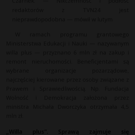
Czarnek. — Nikczemność i podłość
t
redaktorów z TVN24 jest
r
nieprawdopodobna — mówił w lutym
s
W ramach programu grantowego
s
Ministerstwa Edukacji i Nauki — nazywanym
willa plus — przyznano 6 mln zł na zakup i
remont nieruchomości. Beneficjentami są
wybrane organizacje pozarządowe,
najczęściej kierowane przez osoby związane z
Prawem i Sprawiedliwością. Np. Fundacja
Wolność i Demokracja założona przez
ministra Michała Dworczyka otrzymała 4,5
mln zł.
„Willa plus”. Sprawą zajmuje się