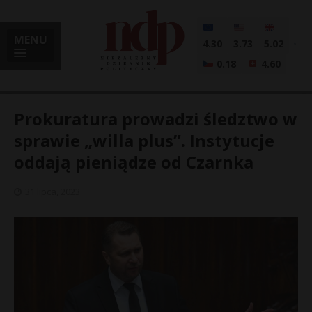
MENU
4.30
3.73
5.02
0.18
4.60
Prokuratura prowadzi śledztwo w
sprawie „willa plus”. Instytucje
oddają pieniądze od Czarnka
i
31 lipca, 2023
l