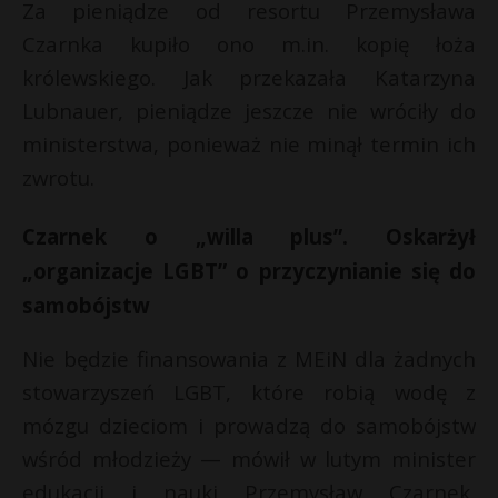
Za pieniądze od resortu Przemysława
Czarnka kupiło ono m.in. kopię łoża
królewskiego. Jak przekazała Katarzyna
Lubnauer, pieniądze jeszcze nie wróciły do
ministerstwa, ponieważ nie minął termin ich
zwrotu.
Czarnek o „willa plus”. Oskarżył
„organizacje LGBT” o przyczynianie się do
samobójstw
Nie będzie finansowania z MEiN dla żadnych
stowarzyszeń LGBT, które robią wodę z
mózgu dzieciom i prowadzą do samobójstw
wśród młodzieży — mówił w lutym minister
edukacji i nauki Przemysław Czarnek,