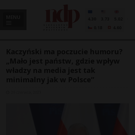
MENU
4.30
3.73
5.02
0.18
4.60
Kaczyński ma poczucie humoru?
„Mało jest państw, gdzie wpływ
władzy na media jest tak
i
minimalny jak w Polsce”
29 czerwca, 2023
l