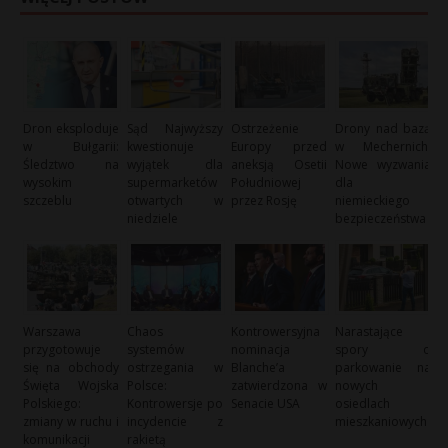
Dron eksploduje
Sąd Najwyższy
Ostrzeżenie
Drony nad bazą
w Bułgarii:
kwestionuje
Europy przed
w Mechernich:
Śledztwo na
wyjątek dla
aneksją Osetii
Nowe wyzwania
wysokim
supermarketów
Południowej
dla
szczeblu
otwartych w
przez Rosję
niemieckiego
niedziele
bezpieczeństwa
Warszawa
Chaos
Kontrowersyjna
Narastające
przygotowuje
systemów
nominacja
spory o
się na obchody
ostrzegania w
Blanche’a
parkowanie na
Święta Wojska
Polsce:
zatwierdzona w
nowych
Polskiego:
Kontrowersje po
Senacie USA
osiedlach
zmiany w ruchu i
incydencie z
mieszkaniowych
komunikacji
rakietą