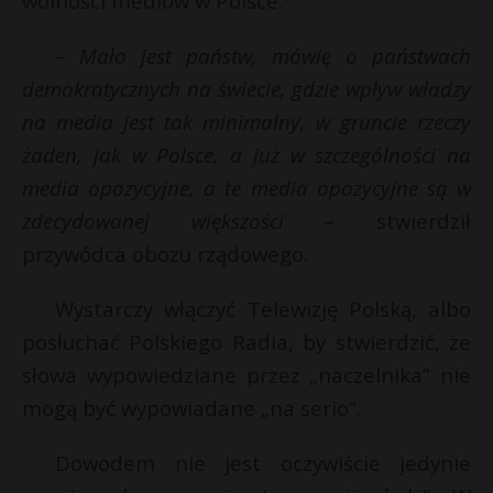
wolności mediów w Polsce.
P
– Mało jest państw, mówię o państwach
demokratycznych na świecie, gdzie wpływ władzy
na media jest tak minimalny, w gruncie rzeczy
E
żaden, jak w Polsce, a już w szczególności na
media opozycyjne, a te media opozycyjne są w
i
zdecydowanej większości –
stwierdził
l
przywódca obozu rządowego.
Wystarczy włączyć Telewizję Polską, albo
posłuchać Polskiego Radia, by stwierdzić, że
słowa wypowiedziane przez „naczelnika” nie
r
*
mogą być wypowiadane „na serio”.
r
Dowodem nie jest oczywiście jedynie