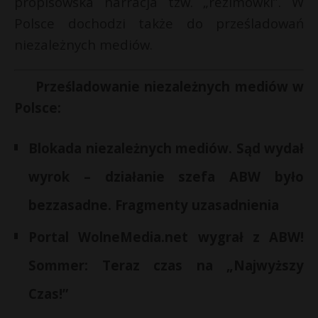
propisowska narracja tzw. „reżimówki”. W
t
Polsce dochodzi także do prześladowań
r
niezależnych mediów.
s
s
Prześladowanie niezależnych mediów w
Polsce:
Blokada niezależnych mediów. Sąd wydał
wyrok – działanie szefa ABW było
bezzasadne. Fragmenty uzasadnienia
Portal WolneMedia.net wygrał z ABW!
Sommer: Teraz czas na „Najwyższy
Czas!”