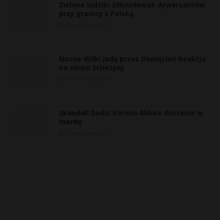
Zielone ludziki zlikwidowali dywersantów
przy granicy z Polską
16 kwietnia, 2015
Nocne Wilki jadą przez Oświęcim! Reakcja
na słowa Schetyny
16 kwietnia, 2015
Skandal! Duda: Korwin-Mikke dostanie w
mordę
16 kwietnia, 2015
E
i
l
*