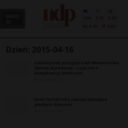
MENU
4.30
3.73
5.02
0.18
4.60
Dzień:
2015-04-16
Subiektywny przegląd kadr Ministerstwa
i
Obrony Narodowej – czyli coś o
kompetencji ministrów
16 kwietnia, 2015
l
Szok! Dyrektorka zabrała pieniądze
głodnym dzieciom
16 kwietnia, 2015