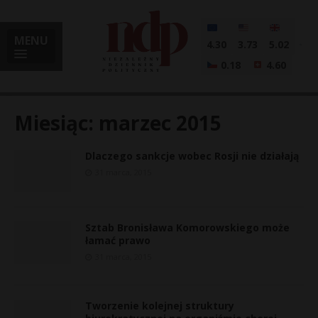
MENU
4.30
3.73
5.02
0.18
4.60
Miesiąc:
marzec 2015
Dlaczego sankcje wobec Rosji nie działają
i
31 marca, 2015
Sztab Bronisława Komorowskiego może
l
łamać prawo
31 marca, 2015
Tworzenie kolejnej struktury