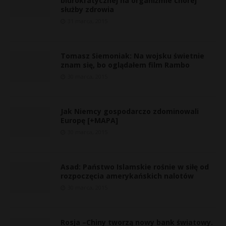
biurokratycznej na organiźmie chorej
służby zdrowia
31 marca, 2015
Tomasz Siemoniak: Na wojsku świetnie
znam się, bo oglądałem film Rambo
30 marca, 2015
Jak Niemcy gospodarczo zdominowali
Europę [+MAPA]
30 marca, 2015
Asad: Państwo Islamskie rośnie w siłę od
rozpoczęcia amerykańskich nalotów
30 marca, 2015
Rosja –Chiny tworzą nowy bank światowy.