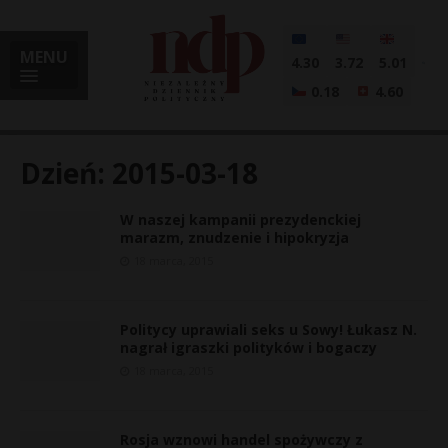
MENU
4.30
3.72
5.01
0.18
4.60
Dzień:
2015-03-18
W naszej kampanii prezydenckiej
i
marazm, znudzenie i hipokryzja
18 marca, 2015
l
Politycy uprawiali seks u Sowy! Łukasz N.
nagrał igraszki polityków i bogaczy
18 marca, 2015
Rosja wznowi handel spożywczy z