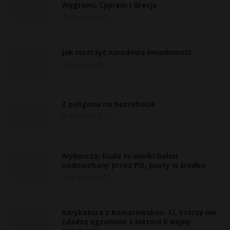
Węgrami, Cyprem i Grecją
18 marca, 2015
Jak niszczyć narodową świadomość
18 marca, 2015
Z poligonu na bezrobocie
18 marca, 2015
Wyborcza: Duda to wielki balon
nadmuchany przez PiS, pusty w środku
18 marca, 2015
t
Karykatura z Komorowskim. Ci, którzy nie
zdadzą egzaminu z historii II wojny