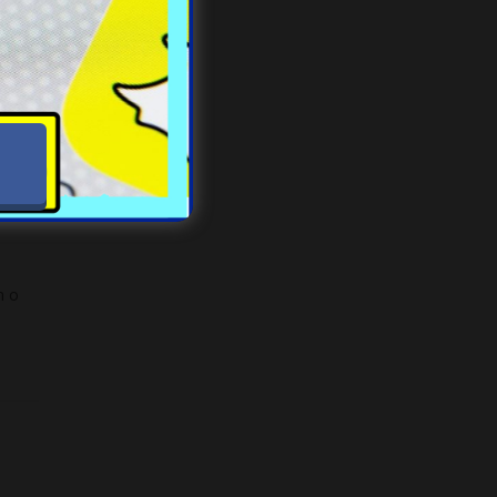
h
zie
m o