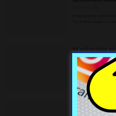
13 marca, 2015
W jaki sposób rządowa us
Czy Premier Kopacz i mini
10 miliardów do
13 marca, 2015
System obrony przeciwrak
miliardów dolarów, nie sp
PO daleko przed
13 marca, 2015