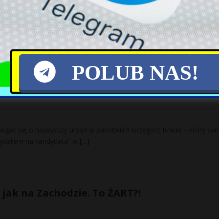
w marcu, na PO zagłosowałoby 46 proc. ankietowanych deklarującyc
obyłby 27 proc. głosów.
POLUB NAS!
yć prezydentem i mówi o „żydowskim zarząd
biegać się o najwyższy urząd w państwie?! Grzegorz Braun – który sa
ndydatem na kandydata” w
[…]
e jak na Zachodzie. To ŻART?!