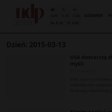
DZIENNIK
P
4.30
3.73
5.02
0.18
4.60
Dzień:
2015-03-13
USA dostarczą z
myśli
13 marca, 2015
Stało się to co od dawna
eufemistycznie nazywane
Środkowej i Wschodniej,
Koniec sankcji 