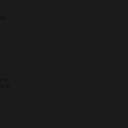
iny,
enia
nu. W