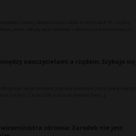
epubliki Czeskiej zamierza wziąć udział w obchodach 70. rocznicy
atowej, które odbędą się w Moskwie – donosi portal ceskenoviny.cz.
 między nauczycielami a rządem. Szykuje się
odtrzymuje swoje postulaty poprawy warunków pracy i płacy nauczyci
eń o 9 proc. Z kolei ZNP w liście do premier Ewy
[…]
 wiceministra zdrowia: Zarodek nie jest
kim