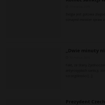
13 marca, 2015
Belgia jest gotowa złago
oznajmił minister spraw z
„Dwie minuty ni
13 marca, 2015
Fakt, że Stany Zjednoczo
antyrosyjskich sankcji, z
szczególności
[…]
Prezydent Czech