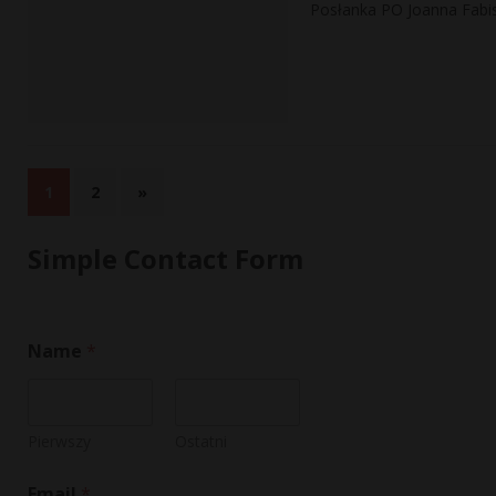
Posłanka PO Joanna Fabis
1
2
»
Simple Contact Form
Name
*
Pierwszy
Ostatni
M
Email
*