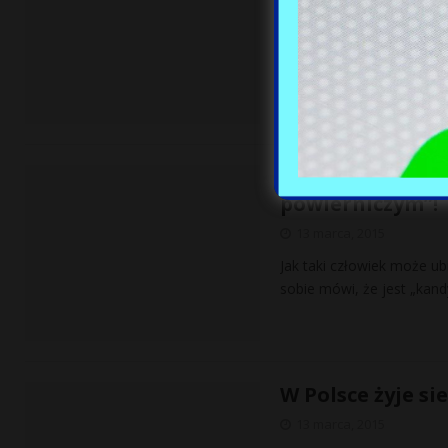
Gdyby wybory odbyły się 
udział w wyborach; PiS zd
Skandal! Chce b
powierniczym”!
13 marca, 2015
Jak taki człowiek może u
sobie mówi, że jest „ka
W Polsce żyje si
13 marca, 2015