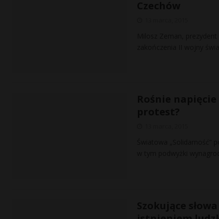
Czechów
13 marca, 2015
Milosz Zeman, prezydent R
zakończenia II wojny świ
Rośnie napięcie
protest?
13 marca, 2015
Światowa „Solidarność” p
w tym podwyżki wynagrodz
Szokujące słowa
istnieniem ludz