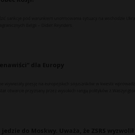
dzić sankcje pod warunkiem unormowania sytuacji na wschodzie Ukra
agranicznych Belgii – Didier Reynders.
enawiści” dla Europy
ne wywierały presję na europejskich sojuszników w kwestii wprowadz
ostał otwarcie przyznany przez wysokich rangą polityków z Waszyngto
 jedzie do Moskwy. Uważa, że ZSRS wyzwolił