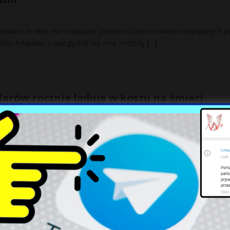
tawa o in vitro ma rozwiązać problem półtora miliona niepłodnych p
ster Arłukowicz uwzględnili też inne metody
[…]
larów rocznie ląduje w koszu na śmieci
ietowej USA, na którą w ciągu ostatniej dekady wydano około stu
ełnia swoich zadań.
 PiS