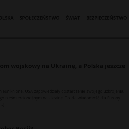
OLSKA
SPOŁECZEŃSTWO
ŚWIAT
BEZPIECZEŃSTWO
łom wojskowy na Ukrainę, a Polska jeszcze
 nieuniknione, USA zapowiedziały dostarczenie swojego uzbrojenia,
go nieśmiercionośnym na Ukrainę. To zła wiadomość dla Europy
[…]
wobec Rosji?