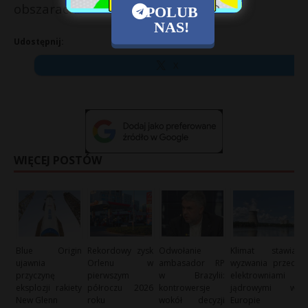
obszarach.
POLUB
NAS!
Udostępnij:
X
WIĘCEJ POSTÓW
Blue Origin
Rekordowy zysk
Odwołanie
Klimat stawia
ujawnia
Orlenu w
ambasador RP
wyzwania przed
przyczynę
pierwszym
w Brazylii:
elektrowniami
eksplozji rakiety
półroczu 2026
kontrowersje
jądrowymi w
New Glenn
roku
wokół decyzji
Europie