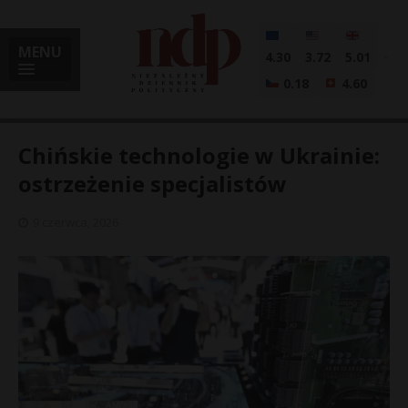
MENU
4.30
3.72
5.01
0.18
4.60
Chińskie technologie w Ukrainie:
ostrzeżenie specjalistów
i
9 czerwca, 2026
l