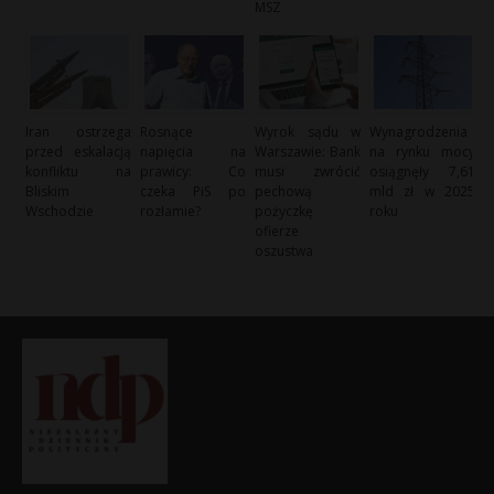
MSZ
Iran ostrzega
Rosnące
Wyrok sądu w
Wynagrodzenia
przed eskalacją
napięcia na
Warszawie: Bank
na rynku mocy
konfliktu na
prawicy: Co
musi zwrócić
osiągnęły 7,61
Bliskim
czeka PiS po
pechową
mld zł w 2025
Wschodzie
rozłamie?
pożyczkę
roku
ofierze
oszustwa