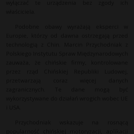
wyłączać te urządzenia bez zgody ich
P
właściciela.
Podobne obawy wyrażają eksperci w
Europie, którzy od dawna ostrzegają przed
E
technologią z Chin. Marcin Przychodniak z
Polskiego Instytutu Spraw Międzynarodowych
i
zauważa, że chińskie firmy, kontrolowane
l
przez rząd Chińskiej Republiki Ludowej,
przetwarzają coraz więcej danych
zagranicznych. Te dane mogą być
wykorzystywane do działań wrogich wobec UE
i USA.
Przychodniak wskazuje na rosnącą
t
popularność chińskiej motoryzacji, aplikacji