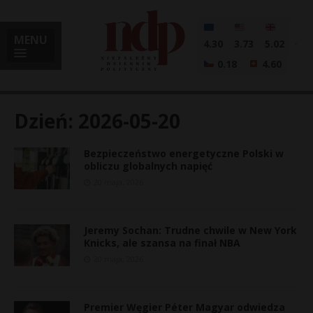
MENU
4.30
3.73
5.02
0.18
4.60
Dzień:
2026-05-20
Bezpieczeństwo energetyczne Polski w
i
obliczu globalnych napięć
20 maja, 2026
l
Jeremy Sochan: Trudne chwile w New York
Knicks, ale szansa na finał NBA
20 maja, 2026
Premier Węgier Péter Magyar odwiedza