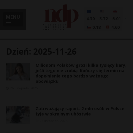
MENU
4.30
3.72
5.01
0.18
4.60
Dzień:
2025-11-26
Milionom Polaków grozi kilka tysięcy kary,
i
jeśli tego nie zrobią. Kończy się termin na
dopełnienie tego bardzo ważnego
obowiązku
26 listopada, 2025
l
Zatrważający raport. 2 mln osób w Polsce
żyje w skrajnym ubóstwie
26 listopada, 2025