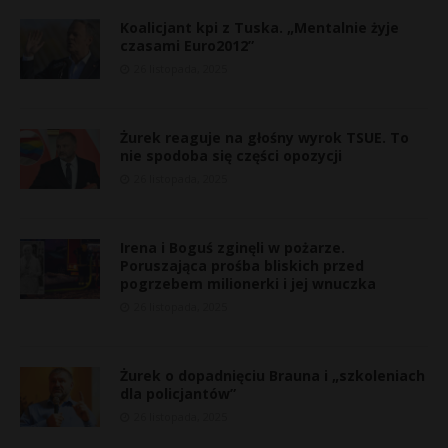
Koalicjant kpi z Tuska. „Mentalnie żyje
czasami Euro2012”
26 listopada, 2025
Żurek reaguje na głośny wyrok TSUE. To
nie spodoba się części opozycji
26 listopada, 2025
Irena i Boguś zginęli w pożarze.
Poruszająca prośba bliskich przed
pogrzebem milionerki i jej wnuczka
26 listopada, 2025
Żurek o dopadnięciu Brauna i „szkoleniach
dla policjantów”
26 listopada, 2025