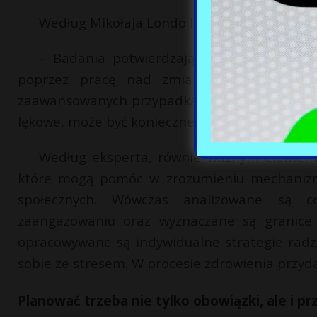
Według Mikołaja Londo leczenie pracoholizm
– Badania potwierdzają, że terapia ta sk
poprzez pracę nad zmianą myślenia o pr
zaawansowanych przypadkach, gdy współistniej
lękowe, może być konieczne wprowadzenie równ
Według eksperta, równie ważnym elemente
które mogą pomóc w zrozumieniu mechanizm
społecznych. Wówczas analizowane są c
zaangażowaniu oraz wyznaczane są granic
opracowywane są indywidualne strategie radz
sobie ze stresem. W procesie zdrowienia przyd
Planować trzeba nie tylko obowiązki, ale i p