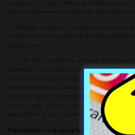
zawodową – mówi Bankier.pl Mikołaj Londo. 
osoby uzależnionej przestaje już być świadom
Według eksperta pierwsze symptomy pra
trudności w oderwaniu się od obowiązków za
odpoczynku.
– W tym momencie pojawia się również t
osobistych, co często zostaje niezauważone p
zdrową ambicją a patologicznym przymusem pr
zaangażowaniem, a obowiązki zawodowe zaczyna
i stan zdrowia. Pracoholizm jest szczególni
często czuje dumę z intensywnej pracy i
nagradzane przez otoczenie zawodowe.
Pracoholizm – czy to się leczy?