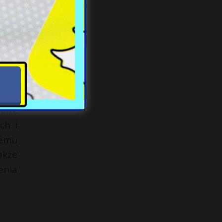
lnie
 – W
enia
iem,
ch i
nemu
akże
enia