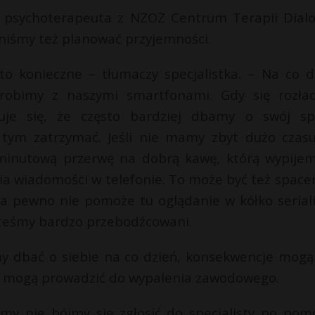
g i psychoterapeuta z NZOZ Centrum Terapii Dial
niśmy też planować przyjemności.
to konieczne – tłumaczy specjalistka. – Na co d
robimy z naszymi smartfonami. Gdy się rozład
je się, że często bardziej dbamy o swój sp
w tym zatrzymać. Jeśli nie mamy zbyt dużo czas
 minutową przerwę na dobrą kawę, którą wypije
ia wiadomości w telefonie. To może być też spacer
na pewno nie pomoże tu oglądanie w kółko seriali
esteśmy bardzo przebodźcowani.
emy dbać o siebie na co dzień, konsekwencje mogą
es mogą prowadzić do wypalenia zawodowego.
my nie bójmy się zgłosić do specjalisty po pom