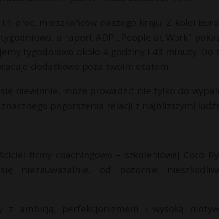
1 proc. mieszkańców naszego kraju. Z kolei Euro
y tygodniowo, a raport ADP „People at Work” pokaz
jemy tygodniowo około 4 godziny i 43 minuty. Do 
 pracuje dodatkowo poza swoim etatem.
 się niewinnie, może prowadzić nie tylko do wypal
znacznego pogorszenia relacji z najbliższymi ludź
aściciel firmy coachingowo – szkoleniowej Coco By
się niezauważalnie, od pozornie nieszkodliw
 z ambicją, perfekcjonizmem i wysoką motyw