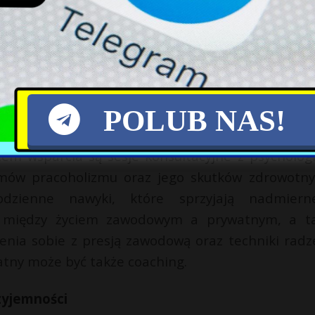
u opiera się przede wszystkim na psychoterapii.
utecznie redukuje objawy pracoholizmu, szczegó
acy i regulacją emocji – mówi psycholog.
ą inne jednostki chorobowe, takie jak np. zaburz
POLUB NAS!
olegle farmakoterapii przez lekarza psychiatrę.
m wsparcia są sesje konsultacyjne z psycholog
ów pracoholizmu oraz jego skutków zdrowotny
odzienne nawyki, które sprzyjają nadmier
e między życiem zawodowym a prywatnym, a t
enia sobie z presją zawodową oraz techniki radz
atny może być także coaching.
rzyjemności