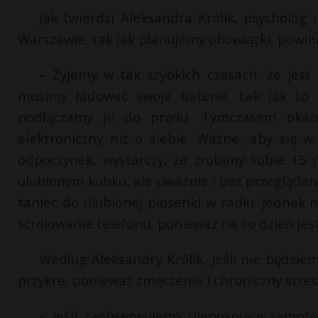
Jak twierdzi Aleksandra Królik, psycholo
Warszawie, tak jak planujemy obowiązki, powin
– Żyjemy w tak szybkich czasach, że jest 
musimy ładować swoje baterie, tak jak to 
podłączamy je do prądu. Tymczasem okazu
elektroniczny niż o siebie. Ważne, aby się 
odpoczynek, wystarczy, że zrobimy sobie 15
ulubionym kubku, ale uważnie i bez przeglądan
taniec do ulubionej piosenki w radiu. Jednak 
scrolowanie telefonu, ponieważ na co dzień j
Według Aleksandry Królik, jeśli nie będzi
przykre, ponieważ zmęczenie i chroniczny str
– Jeśli zaobserwujemy niepokojące sympto