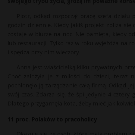
swojego trybu życia, grożą im poważne kons
Piotr, odkąd rozpoczął pracę szefa działu 
godzin dziennie. Kiedy jakiś projekt zbliża si
zostaje w biurze na noc. Nie pamięta, kiedy o
lub restauracji. Tylko raz w roku wyjeżdża na 
i spędza przy nim wieczory.
Anna jest właścicielką kilku prywatnych prz
Choć założyła je z miłości do dzieci, teraz
pochłonęło ją zarządzanie całą firmą. Odkąd jej
swój czas. Zdarza się, że śpi jedynie 4 cztery
Dlatego przygarnęła kota, żeby mieć jakikolwi
11 proc. Polaków to pracoholicy
Okazuje się, że osób, które mają problem z 