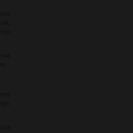
stat
uje,
tego
enia
mi.
stre
ego,
acją