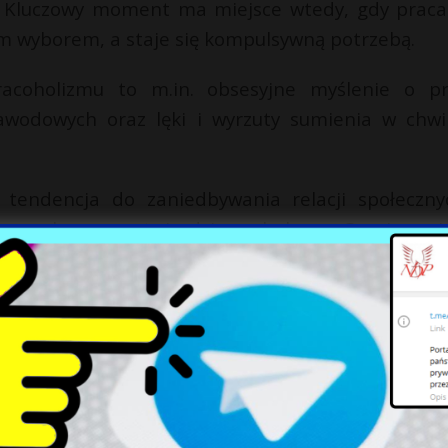
– Kluczowy moment ma miejsce wtedy, gdy praca
ym wyborem, a staje się kompulsywną potrzebą.
coholizmu to m.in. obsesyjne myślenie o pr
wodowych oraz lęki i wyrzuty sumienia w chwi
endencja do zaniedbywania relacji społeczny
rzez chorego – twierdzi psycholog. – Granica mi
acy zatraca się, gdy chory traci kontrolę nad s
ją negatywnie wpływać na jego pozostałe sfery ż
e trudny do rozpoznania, ponieważ osoba uzależn
 wysokich wyników, co bywa aprobowane, a n