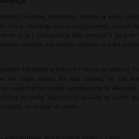
ekwencje.
promocji w dużej korporacji, spędza w pracy okoł
ę do końca i wymaga więcej przygotowań, zdarza się
debrał syna z przedszkola albo poszedł z żoną do 
rodzinne wakacje, ale i wtedy zabiera ze sobą komp
edszkoli i żłobków w jednym z miast na północy Pol
 nie ma czasu nawet do nich zajrzeć, bo tak ba
 syn wyjechał na studia, poświęca na to właściwie 
 godziny na dobę. Najchętniej spałaby w swoim biu
ek powód, by wracać do domu.
pracoholizmem, jest w Polsce blisko 2,5 mln.