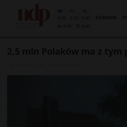
DZIENNIK
P
4.30
3.72
5.01
0.18
4.60
2,5 mln Polaków ma z tym 
16 września, 2024
Społeczeństwo