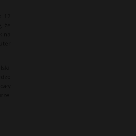
o 12
, że
kina
uter
ski.
rdzo
cały
rze.