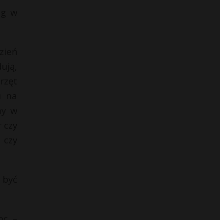
og w
zień
ują,
rzęt
u na
my w
 czy
 czy
 być
oc –