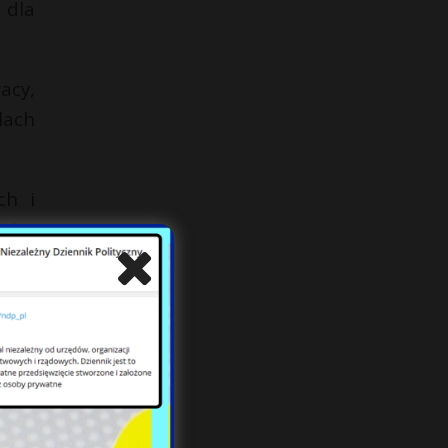
 dla
acy,
lach
ch i
ędzy
woim
ycia
iona
awet