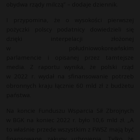
t
obydwa rządy milczą” – dodaje dziennik.
r
i
I przypomina, że o wysokości pierwszej
l
pożyczki polscy podatnicy dowiedzieli się
s
s
dzięki interpelacji złożonej
w południowokoreańskim
parlamencie i opisanej przez tamtejsze
media. Z raportu wynika, że polski rząd
w 2022 r. wydał na sfinansowanie potrzeb
obronnych kraju łącznie 60 mld zł z budżetu
państwa.
Na koncie Funduszu Wsparcia Sił Zbrojnych
w BGK na koniec 2022 r. było 10,6 mld zł. „A
to właśnie przede wszystkim z FWSZ mają być
finansowane zakupy uzbrojenia. Tylko że