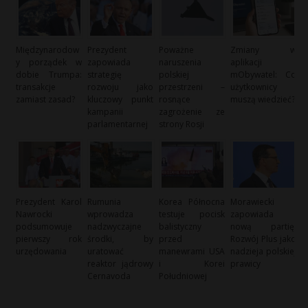
Międzynarodow
Prezydent
Poważne
Zmiany w
y porządek w
zapowiada
naruszenia
aplikacji
dobie Trumpa:
strategię
polskiej
mObywatel: Co
transakcje
rozwoju jako
przestrzeni –
użytkownicy
zamiast zasad?
kluczowy punkt
rosnące
muszą wiedzieć?
kampanii
zagrożenie ze
parlamentarnej
strony Rosji
Prezydent Karol
Rumunia
Korea Północna
Morawiecki
Nawrocki
wprowadza
testuje pocisk
zapowiada
podsumowuje
nadzwyczajne
balistyczny
nową partię:
pierwszy rok
środki, by
przed
Rozwój Plus jako
urzędowania
uratować
manewrami USA
nadzieja polskiej
reaktor jądrowy
i Korei
prawicy
Cernavoda
Południowej