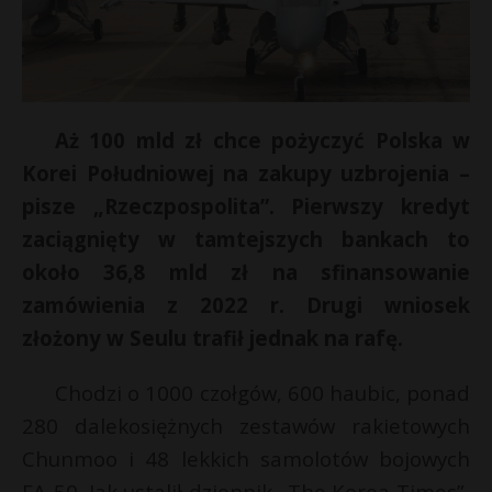
Aż 100 mld zł chce pożyczyć Polska w
Korei Południowej na zakupy uzbrojenia –
pisze „Rzeczpospolita”. Pierwszy kredyt
zaciągnięty w tamtejszych bankach to
około 36,8 mld zł na sfinansowanie
zamówienia z 2022 r. Drugi wniosek
złożony w Seulu trafił jednak na rafę.
Chodzi o 1000 czołgów, 600 haubic, ponad
280 dalekosiężnych zestawów rakietowych
Chunmoo i 48 lekkich samolotów bojowych
FA-50. Jak ustalił dziennik „The Korea Times”,