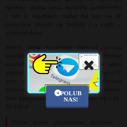
fundusz działa poza kontrolą parlamentu
i nikt (z wyjątkiem rządu) nie wie, na ile
miliardów złotych się zadłuży. I u kogo” –
czytamy dalej.
Więcej będą kosztować również zakupy
uzbrojenia na krajowym rynku. Według
ustaleń „Rz” za prototyp bojowego wozu
piechoty Borsuk będzie to 36 mln zł, czyli o 11
mln zł więcej niż planowano. Parasol
chroniący polskie niebo, czyli system Narew,
POLUB
miał kosztować 25 mld zł, dziś mówi się o 60-
NAS!
70 mld zł.
Polska Grupa Zbrojeniowa przyznaje –