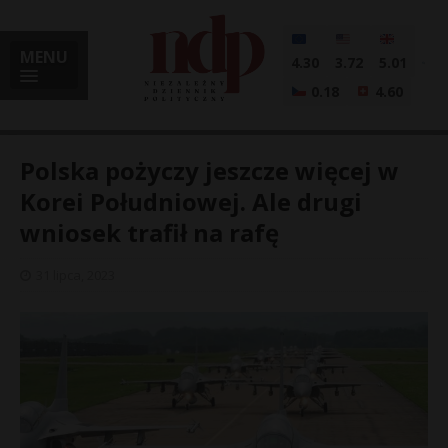
MENU
4.30
3.72
5.01
0.18
4.60
Polska pożyczy jeszcze więcej w
Korei Południowej. Ale drugi
wniosek trafił na rafę
i
31 lipca, 2023
l