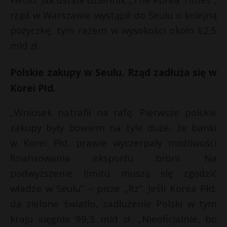
P
rząd w Warszawie wystąpił do Seulu o kolejną
pożyczkę, tym razem w wysokości około 62,5
mld zł.
E
Polskie zakupy w Seulu. Rząd zadłuża się w
Korei Płd.
i
l
„Wniosek natrafił na rafę. Pierwsze polskie
zakupy były bowiem na tyle duże, że banki
w Korei Płd. prawie wyczerpały możliwości
finansowania eksportu broni. Na
podwyższenie limitu muszą się zgodzić
r
władze w Seulu” – pisze „Rz”. Jeśli Korea Płd.
da zielone światło, zadłużenie Polski w tym
kraju sięgnie 99,3 mld zł. „Nieoficjalnie, bo
E