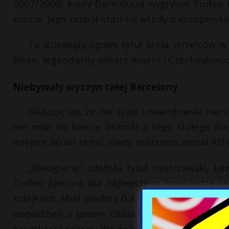
2007/2008, kiedy Dani Guiza wygrywał Trofeo
koncie. Jego zespół otarł się wtedy o europejski
To dziewiąty ligowy tytuł króla strzelców w
Bican, legendarny piłkarz Austrii i Czechosłowac
Niebywały wyczyn całej Barcelony
Okazuje się, że nie tylko Lewandowski nie s
nie miał na koncie bramki z tego stałego fra
miejsce 80 lat temu, kiedy mistrzem został Athl
„Blaugrana” zdobyła tytuł mistrzowski, L
Trofeo Zamora dla najlepszego bramkarza sez
kolejkach. Miał średnią 0,47 straconego gola n
współdzieli z Janem Oblakiem (2015/2016) i F
bramkarza sezonu dla golkipera Barcelony. Żade