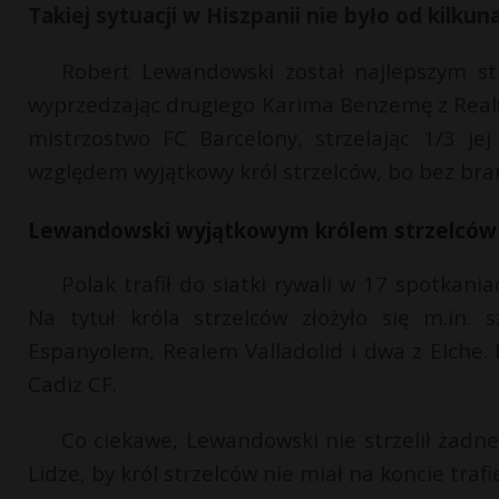
Takiej sytuacji w Hiszpanii nie było od kilkuna
Robert Lewandowski został najlepszym st
wyprzedzając drugiego Karima Benzemę z Realu
mistrzostwo FC Barcelony, strzelając 1/3 j
względem wyjątkowy król strzelców, bo bez bram
Lewandowski wyjątkowym królem strzelców
Polak trafił do siatki rywali w 17 spotkani
Na tytuł króla strzelców złożyło się m.in.
Espanyolem, Realem Valladolid i dwa z Elche. 
Cadiz CF.
Co ciekawe, Lewandowski nie strzelił żadne
Lidze, by król strzelców nie miał na koncie traf