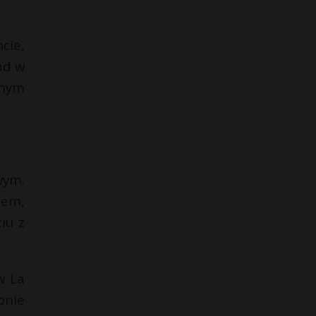
cie,
ad w
wnym
wym.
lem,
iu z
w La
onie