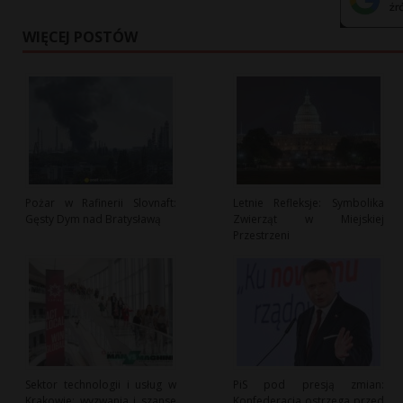
WIĘCEJ POSTÓW
Pożar w Rafinerii Slovnaft:
Letnie Refleksje: Symbolika
Gęsty Dym nad Bratysławą
Zwierząt w Miejskiej
Przestrzeni
Sektor technologii i usług w
PiS pod presją zmian:
Krakowie: wyzwania i szanse
Konfederacja ostrzega przed