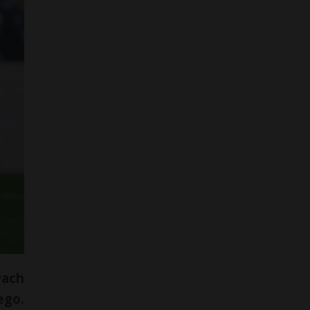
wach
ego.