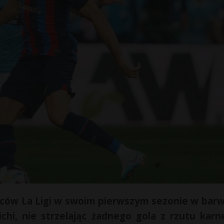
lców La Ligi w swoim pierwszym sezonie w bar
ichi, nie strzelając żadnego gola z rzutu karn