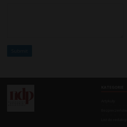
t
Submit
KATEGORIE
Artykuły
Bezpieczeńst
List do redakcji