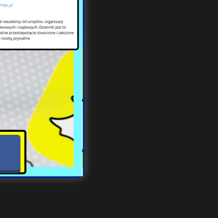
ułem
lców
zone
wo w