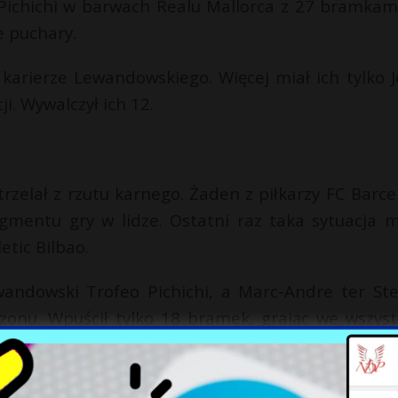
 Pichichi w barwach Realu Mallorca z 27 bramkam
e puchary.
 karierze Lewandowskiego. Więcej miał ich tylko J
ji. Wywalczył ich 12.
trzelał z rzutu karnego. Żaden z piłkarzy FC Barce
gmentu gry w lidze. Ostatni raz taka sytuacja m
etic Bilbao.
ewandowski Trofeo Pichichi, a Marc-Andre ter St
onu. Wpuścił tylko 18 bramek, grając we wszyst
a mecz. To najniższy wynik w historii. Rekord śred
rancisco Liano (1993/1994). To 21. tytuł najleps
n inny klub nie wygrał częściej tej nagrody.