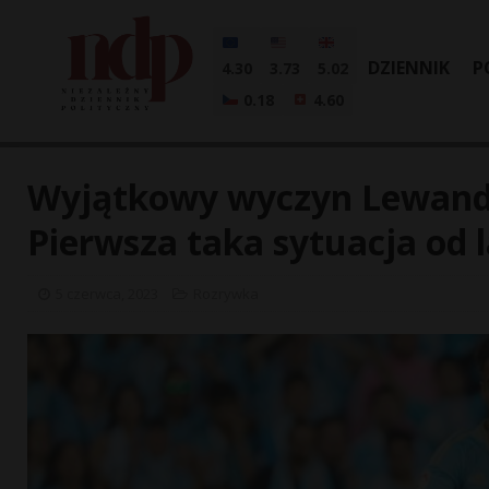
DZIENNIK
P
4.30
3.73
5.02
0.18
4.60
Wyjątkowy wyczyn Lewando
Pierwsza taka sytuacja od l
5 czerwca, 2023
Rozrywka