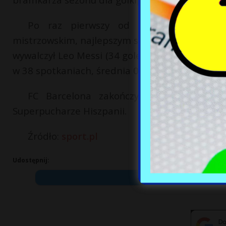
Po raz pierwszy od sezonu 2009/2010
mistrzowskim, najlepszym strzelcem i najlepsz
wywalczył Leo Messi (34 gole), a Trofeo Zamor
w 38 spotkaniach, średnia 0,63 straconej bramk
FC Barcelona zakończyła sezon z dwom
Superpucharze Hiszpanii.
Źródło:
sport.pl
Udostępnij: