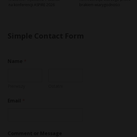
na konferencji ASPIRE 2026
brakiem wiarygodności
Simple Contact Form
M
Name
*
e
s
s
a
g
Pierwszy
Ostatni
e
*
Email
*
C
o
m
m
e
n
Comment or Message