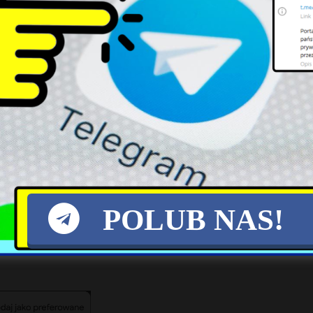
 „Duma Katalonii” może pochwalić się tyt
ym bramkarzem w lidze. Wówczas tytuł króla strze
a powędrowało do Victora Valdesa (24 gole wpuszc
i na mecz).
a trofeami – za mistrzostwo oraz zwycięst
POLUB NAS!
X