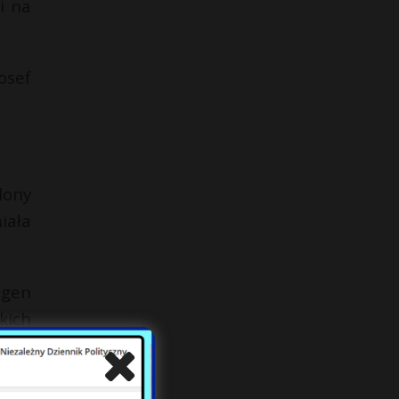
i na
osef
lony
iała
egen
kich
niej
zego