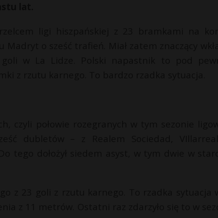
stu lat.
rzelcem ligi hiszpańskiej z 23 bramkami na kon
 Madryt o sześć trafień. Miał zatem znaczący wkł
ej goli w La Lidze. Polski napastnik to pod pe
ki z rzutu karnego. To bardzo rzadka sytuacja.
ach, czyli połowie rozegranych w tym sezonie ligo
 sześć dubletów – z Realem Sociedad, VIllarrea
Do tego dołożył siedem asyst, w tym dwie w starc
go z 23 goli z rzutu karnego. To rzadka sytuacja 
ienia z 11 metrów. Ostatni raz zdarzyło się to w sez