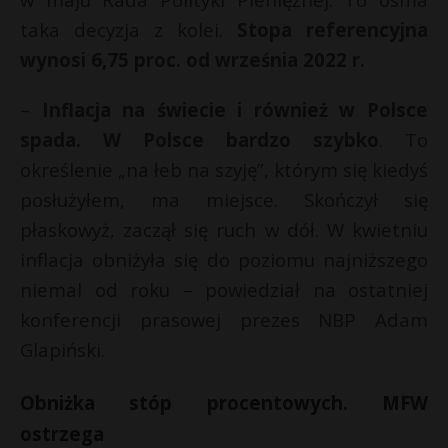
E
P
taka decyzja z kolei.
Stopa referencyjna
wynosi 6,75 proc. od września 2022 r.
i
l
–
Inflacja na świecie i również w Polsce
E
spada. W Polsce bardzo szybko
. To
określenie „na łeb na szyję”, którym się kiedyś
i
posłużyłem, ma miejsce. Skończył się
l
płaskowyż, zaczął się ruch w dół. W kwietniu
inflacja obniżyła się do poziomu najniższego
niemal od roku – powiedział na ostatniej
konferencji prasowej prezes NBP Adam
Glapiński.
Obniżka stóp procentowych. MFW
ostrzega