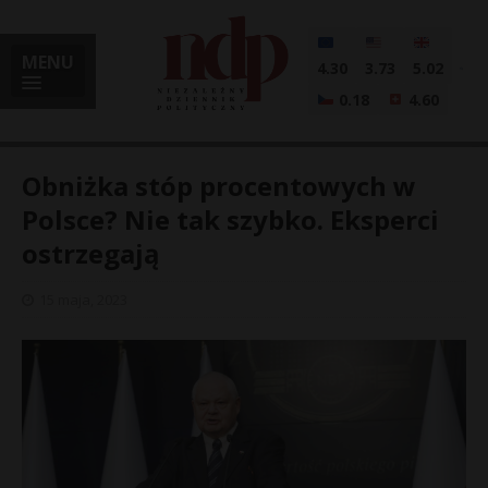
MENU
4.30
3.73
5.02
0.18
4.60
Obniżka stóp procentowych w
Polsce? Nie tak szybko. Eksperci
ostrzegają
i
15 maja, 2023
l