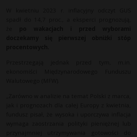
t
W kwietniu 2023 r. inflacyjny odczyt GUS
r
spadł do 14,7 proc., a eksperci prognozują,
że
po wakacjach i przed wyborami
s
s
doczekamy się pierwszej obniżki stóp
procentowych.
Przestrzegają jednak przed tym, m.in.
ekonomiści Międzynarodowego Funduszu
Walutowego (MFW).
„Zarówno w analizie na temat Polski z marca,
jak i prognozach dla całej Europy z kwietnia,
fundusz pisał, że wysoka i uporczywa inflacja
wymaga zaostrzania polityki pieniężnej lub
przynajmniej utrzymywania gotowości do