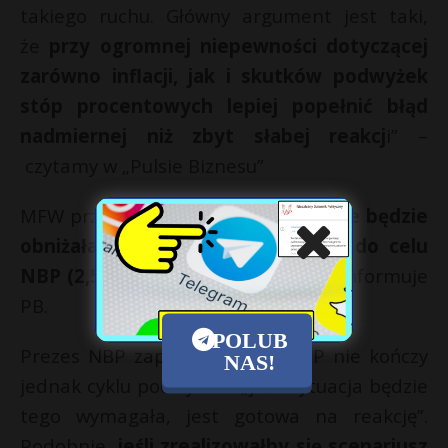
takiego ruchu. Główny argument jest taki,
że
przy ogromnej niepewności dotyczącej
zarówno inflacji, jak i skutków podwyżek
stóp procentowych lepiej popełnić błąd
nadmiernej niż zbyt słabej reakcj
i” –
czytamy w „Pulsie Biznesu”
MFW przewiduje, że
inflacja w Polsce będzie
obniżała się z obecnych 15 proc. do celu
NBP (2,5 proc.) do końca 2025 r
– informuje
PB.
POLUB
Prezes NBP zapowiedział, że RPP nie kończy
NAS!
jednak cyklu podwyżek i „jeśli sytuacja będzie
tego wymagała, jest gotowa na reakcję”.
Podobnie,
jeśli zrealizowałby się scenariusz