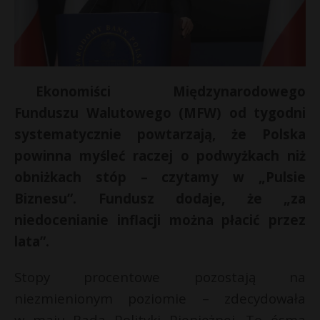
Ekonomiści Międzynarodowego
Funduszu Walutowego (MFW) od tygodni
systematycznie powtarzają, że Polska
powinna myśleć raczej o podwyżkach niż
obniżkach stóp – czytamy w „Pulsie
Biznesu”. Fundusz dodaje, że „za
*
niedocenianie inflacji można płacić przez
lata”.
Stopy procentowe pozostają na
niezmienionym poziomie – zdecydowała
t
w maju Rada Polityki Pieniężnej. To ósma