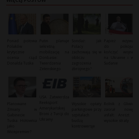
Ponad połowa
Putin planuje
Sondaż: Jak
Papież wzywa
Polaków
sekretną
Polacy
do pokoju:
krytycznie
mobilizację na
zachowają się w
kończyć wojnę
ocenia rząd
Donbasie:
obliczu
na Ukrainie i w
Donalda Tuska
Twierdzenia
zagrożenia
Sudanie
Zełenskiego
zbrojnego?
USA Zatwierdza
Reeksport
Planowane
Wysokie opłaty
Rolnik z Gliwic
Amerykańskiej
Zmiany w
parkingowe przy
zaorał nowy
Broni z Turcji do
Gabinecie
szpitalach
asfalt: Areszt i
Ukrainy
Tuska: Hołownia
budzą
wysokie straty
jako
kontrowersje
Wicepremier?