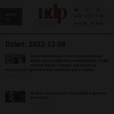
MENU
4.30
3.73
5.02
0.18
4.60
Dzień:
2022-12-08
Żona Rzeźniczaka i matka jego dziecka
i
wdały się w publiczną przepychankę. Padły
mocne słowa, a nawet oskarżenia o
prostytucje. Sprawa może skończyć się w sądzie
8 grudnia, 2022
l
Walka z wiatrakami. PiS puściło z dymem
6-8 mld zł
8 grudnia, 2022