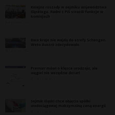
Kolejne roszady w sejmiku województwa
śląskiego. Radni z PiS stracili funkcje w
komisjach
8 grudnia, 2022
Dwa kraje nie wejdą do strefy Schengen.
Weto Austrii zdecydowało
8 grudnia, 2022
Premier mówi o klęsce urodzaju, ale
węgiel nie wszędzie dotarł
8 grudnia, 2022
Sejmik śląski chce objęcia spółki
t
wodociągowej maksymalną ceną energii
8 grudnia, 2022