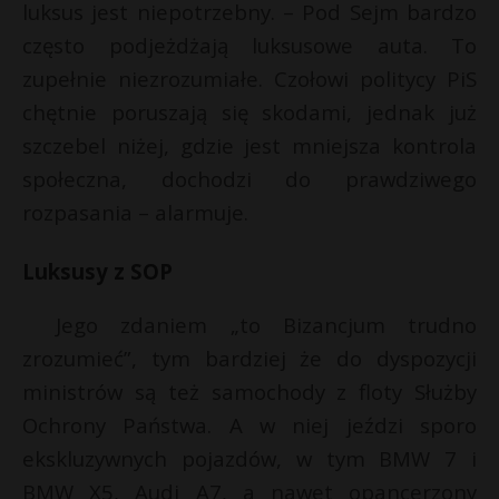
luksus jest niepotrzebny. – Pod Sejm bardzo
często podjeżdżają luksusowe auta. To
zupełnie niezrozumiałe. Czołowi politycy PiS
chętnie poruszają się skodami, jednak już
szczebel niżej, gdzie jest mniejsza kontrola
społeczna, dochodzi do prawdziwego
rozpasania – alarmuje.
Luksusy z SOP
Jego zdaniem „to Bizancjum trudno
zrozumieć”, tym bardziej że do dyspozycji
ministrów są też samochody z floty Służby
Ochrony Państwa. A w niej jeździ sporo
ekskluzywnych pojazdów, w tym BMW 7 i
BMW X5, Audi A7, a nawet opancerzony