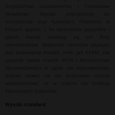
Krzysztofowi Gadowskiemu i Tomaszowi
P
Nowakowi. Wysłali interpelacje do
ministerstw oraz Kancelarii Premiera, w
których spytali, z ilu konkretnie pojazdów i
E
jakich marek składają się ich floty
samochodowe. Większość resortów odpisało
i
bez podawania modeli, inne, jak KPRM, nie
l
ujawniły nawet marek. MON i Ministerstwo
Sprawiedliwości w ogóle nie odpowiedziały.
Jednak nawet na tej podstawie można
wywnioskować, że w rządzie nie brakuje
luksusowych pojazdów.
Wysoki standard
t