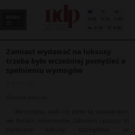
MENU
4.30
3.73
5.02
0.18
4.60
Zamiast wydawać na luksusy
trzeba było wcześniej pomyśleć o
spełnieniu wymogów
i
15 lipca, 2022
l
Mercedesy, audi czy bmw są standardem
we flotach ministerstw. Zdaniem opozycji to
zbyteczne luksusy, szczególnie, że