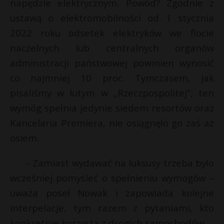
napędzie elektrycznym. Powód? Zgodnie z
ustawą o elektromobilności od 1 stycznia
2022 roku odsetek elektryków we flocie
naczelnych lub centralnych organów
administracji państwowej powinien wynosić
co najmniej 10 proc. Tymczasem, jak
pisaliśmy w lutym w „Rzeczpospolitej”, ten
wymóg spełnia jedynie siedem resortów oraz
Kancelaria Premiera, nie osiągnęło go zaś aż
osiem.
– Zamiast wydawać na luksusy trzeba było
wcześniej pomyśleć o spełnieniu wymogów –
uważa poseł Nowak i zapowiada kolejne
interpelacje, tym razem z pytaniami, kto
konkretnie korzysta z drogich samochodów.