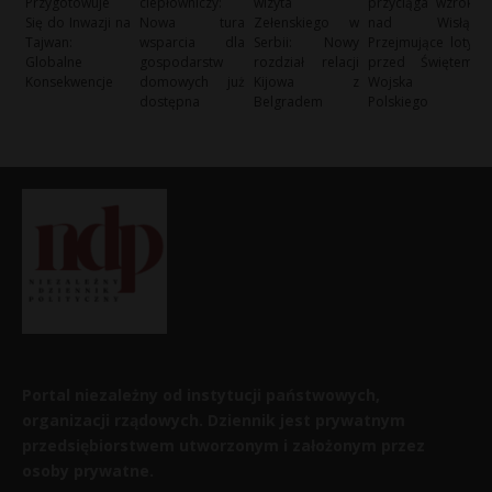
Przygotowuje
ciepłowniczy:
wizyta
przyciąga wzrok
Się do Inwazji na
Nowa tura
Zełenskiego w
nad Wisłą:
Tajwan:
wsparcia dla
Serbii: Nowy
Przejmujące loty
Globalne
gospodarstw
rozdział relacji
przed Świętem
Konsekwencje
domowych już
Kijowa z
Wojska
dostępna
Belgradem
Polskiego
Portal niezależny od instytucji państwowych,
organizacji rządowych. Dziennik jest prywatnym
przedsiębiorstwem utworzonym i założonym przez
osoby prywatne.