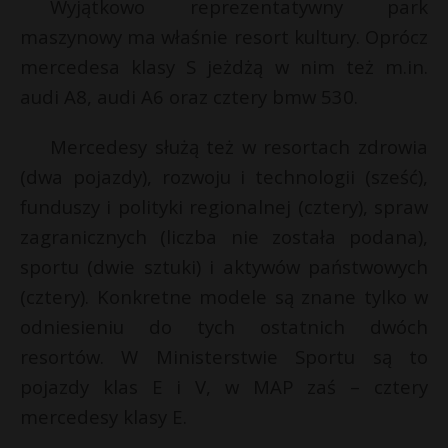
t
Wyjątkowo reprezentatywny park
maszynowy ma właśnie resort kultury. Oprócz
r
mercedesa klasy S jeżdżą w nim też m.in.
audi A8, audi A6 oraz cztery bmw 530.
s
s
t
Mercedesy służą też w resortach zdrowia
(dwa pojazdy), rozwoju i technologii (sześć),
s
s
funduszy i polityki regionalnej (cztery), spraw
zagranicznych (liczba nie została podana),
sportu (dwie sztuki) i aktywów państwowych
(cztery). Konkretne modele są znane tylko w
odniesieniu do tych ostatnich dwóch
resortów. W Ministerstwie Sportu są to
pojazdy klas E i V, w MAP zaś – cztery
mercedesy klasy E.