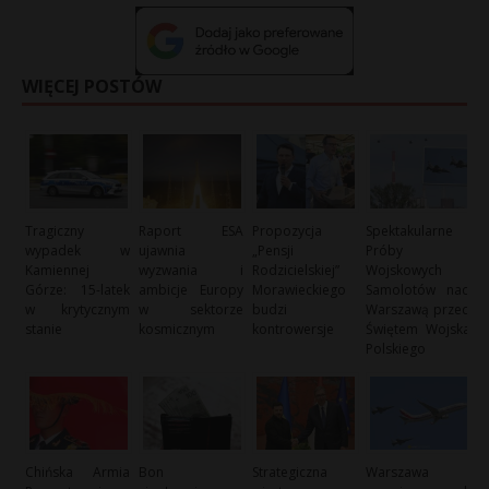
WIĘCEJ POSTÓW
Tragiczny
Raport ESA
Propozycja
Spektakularne
wypadek w
ujawnia
„Pensji
Próby
Kamiennej
wyzwania i
Rodzicielskiej”
Wojskowych
Górze: 15-latek
ambicje Europy
Morawieckiego
Samolotów nad
w krytycznym
w sektorze
budzi
Warszawą przed
stanie
kosmicznym
kontrowersje
Świętem Wojska
Polskiego
Chińska Armia
Bon
Strategiczna
Warszawa