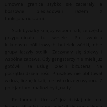
umowne granice szybko się zacierały, a
bossowie biesiadowali razem z
funkcjonariuszami.
Stali bywalcy knajpy wspominali, że często
przypominało to wesele. Po wypiciu
kilkunastu półlitrowych butelek wódki, obie
grupy łączyły stoliki. Zaczynały się śpiewy i
wspólna zabawa. Gdy gangsterzy nie mieli już
gotówki, za usługi płacili biżuterią. Na
początku działalności Pruszków nie obfitował
w dużą liczbę lokali, nie było dużego wyboru. Z
policjantami mafiozi byli „na ty”.
Restauracji „Urocza” już dzisiaj nie ma.
Jeszcze kilka lat temu mieścił się tam sklep z