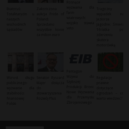
Rosnące
wyzwania dla
Białoruś:
Zakończona
Tragiczny
farm
Totalitaryzm u
aukcja Pride of
wypadek na
wiatrowych:
naszych
Poland:
Jeziorze
wojsko stawia
wschodnich
Sprzedano
Jagodne: Śmierć
veto
sąsiadów
wszystkie konie
16-latka po
za milion euro
zderzeniu
skutera z
motorówką
Pentagon
Wzywa do
Wzrost długu
Senator Ryszard
Regulacje
Szybszej
publicznego:
Majer dołącza
prawne
Produkcji Broni:
wyzwanie dla
do
dotyczące
Nowe Wyzwania
stabilności
stowarzyszenia
ogrodzeń – co
dla Przemysłu
finansowej
Rozwój Plus
warto wiedzieć?
Zbrojeniowego
Polski