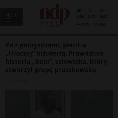
MENU
4.30
3.73
5.02
0.18
4.60
Pił z policjantami, płacił w
„Uroczej” biżuterią. Prawdziwa
historia „Bola”, człowieka, który
i
stworzył grupę pruszkowską
19 stycznia, 2022
l