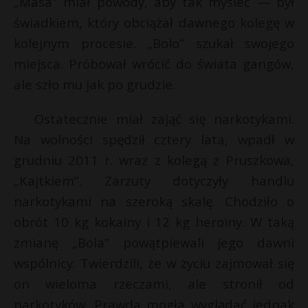
„Masa” miał powody, aby tak myśleć — był
świadkiem, który obciążał dawnego kolegę w
kolejnym procesie. „Bolo” szukał swojego
miejsca. Próbował wrócić do świata gangów,
ale szło mu jak po grudzie.
Ostatecznie miał zająć się narkotykami.
Na wolności spędził cztery lata, wpadł w
grudniu 2011 r. wraz z kolegą z Pruszkowa,
„Kajtkiem”. Zarzuty dotyczyły handlu
narkotykami na szeroką skalę. Chodziło o
obrót 10 kg kokainy i 12 kg heroiny. W taką
zmianę „Bola” powątpiewali jego dawni
wspólnicy. Twierdzili, że w życiu zajmował się
on wieloma rzeczami, ale stronił od
narkotyków. Prawda mogła wyglądać jednak