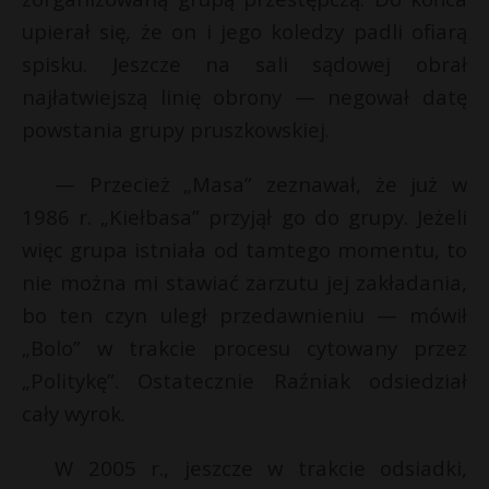
upierał się, że on i jego koledzy padli ofiarą
spisku. Jeszcze na sali sądowej obrał
najłatwiejszą linię obrony — negował datę
powstania grupy pruszkowskiej.
— Przecież „Masa” zeznawał, że już w
1986 r. „Kiełbasa” przyjął go do grupy. Jeżeli
więc grupa istniała od tamtego momentu, to
nie można mi stawiać zarzutu jej zakładania,
bo ten czyn uległ przedawnieniu — mówił
„Bolo” w trakcie procesu cytowany przez
„Politykę”. Ostatecznie Raźniak odsiedział
cały wyrok.
W 2005 r., jeszcze w trakcie odsiadki,