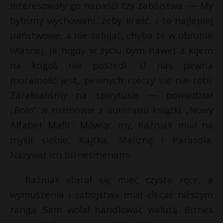
interesowały go napaści czy zabójstwa. — My
byliśmy wychowani, żeby kraść, i to najlepiej
państwowe, a nie zabijać, chyba że w obronie
własnej. Ja nigdy w życiu bym nawet z kijem
na kogoś nie poszedł. U nas pewna
moralność jest, pewnych rzeczy się nie robi.
Zarabialiśmy na spirytusie — powiedział
„Bolo” w rozmowie z autorami książki „Nowy
Alfabet Mafii”. Mówiąc my, Raźniak miał na
myśli siebie, Kajtka, Maliznę i Parasola.
Nazywał ich biznesmenami.
Raźniak starał się mieć czyste ręce, a
wymuszenia i zabójstwa miał zlecać niższym
rangą. Sam wolał handlować walutą. Biznes