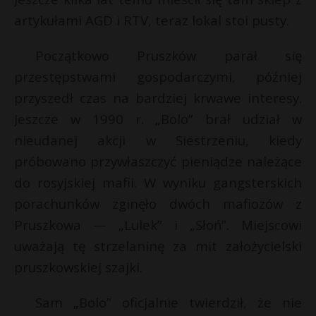
artykułami AGD i RTV, teraz lokal stoi pusty.
Początkowo Pruszków parał się
przestępstwami gospodarczymi, później
przyszedł czas na bardziej krwawe interesy.
Jeszcze w 1990 r. „Bolo” brał udział w
nieudanej akcji w Siestrzeniu, kiedy
próbowano przywłaszczyć pieniądze należące
do rosyjskiej mafii. W wyniku gangsterskich
porachunków zginęło dwóch mafiozów z
Pruszkowa — „Lulek” i „Słoń”. Miejscowi
uważają tę strzelaninę za mit założycielski
pruszkowskiej szajki.
Sam „Bolo” oficjalnie twierdził, że nie