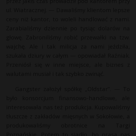
przez jakiś czas prowadził pod kantorem przy
ul. Wiatracznej. — Dawaliśmy klientom lepsze
ceny niż kantor, to woleli handlować z nami.
Zarabialiśmy dziennie po tysiąc dolarów na
głowę. Zabroniliśmy robić przewałki na tzw.
wajchę. Ale i tak milicja za nami jeździła,
szukała dziury w całym — opowiadał Raźniak.
Przeniósł się w inne miejsce, ale biznes z
walutami musiał i tak szybko zwinąć.
Gangster założył spółkę „Oldstar”. — To
było konsorcjum finansowo-handlowe, ale
interesowała nas też produkcja. Kupowaliśmy
tłuszcze z zakładów mięsnych w Sokołowie, a
produkowaliśmy obrotnice na Targi
Poznańskie. Potem to siadło, bo prasa nas