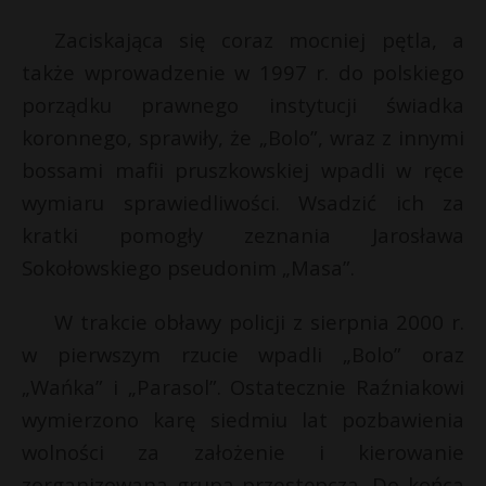
Zaciskająca się coraz mocniej pętla, a
także wprowadzenie w 1997 r. do polskiego
porządku prawnego instytucji świadka
koronnego, sprawiły, że „Bolo”, wraz z innymi
bossami mafii pruszkowskiej wpadli w ręce
wymiaru sprawiedliwości. Wsadzić ich za
kratki pomogły zeznania Jarosława
Sokołowskiego pseudonim „Masa”.
W trakcie obławy policji z sierpnia 2000 r.
w pierwszym rzucie wpadli „Bolo” oraz
„Wańka” i „Parasol”. Ostatecznie Raźniakowi
wymierzono karę siedmiu lat pozbawienia
wolności za założenie i kierowanie
zorganizowaną grupą przestępczą. Do końca