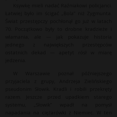
Ksywkę mieli nadać Raźniakowi policjanci.
P
Łatwiej było im ścigać „Bola” niż Zygmunta.
Świat przestępczy pochłonął go już w latach
70. Początkowo były to drobne kradzieże i
*
E
E
włamania, ale — jak pokazuje historia
jednego z największych przestępców
i
i
ostatnich dekad — apetyt rósł w miarę
l
l
jedzenia.
E
W Warszawie poznał późniejszego
i
przyjaciela z grupy, Andrzeja Zielińskiego
l
pseudonim Słowik. Kradli i robili przekręty
razem. Jeszcze przed upadkiem starego
systemu, „Słowik” wpadł na pomysł
napadania na ciężarówki z Niemiec. W ten