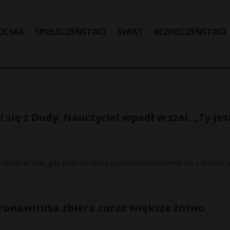
OLSKA
SPOŁECZEŃSTWO
ŚWIAT
BEZPIECZEŃSTWO
 się z Dudy. Nauczyciel wpadł w szał. „Ty jes
wpadł w szał, gdy podczas lekcji uczniowie naśmiewali się z Andrzej
ronawirusa zbiera coraz większe żniwo