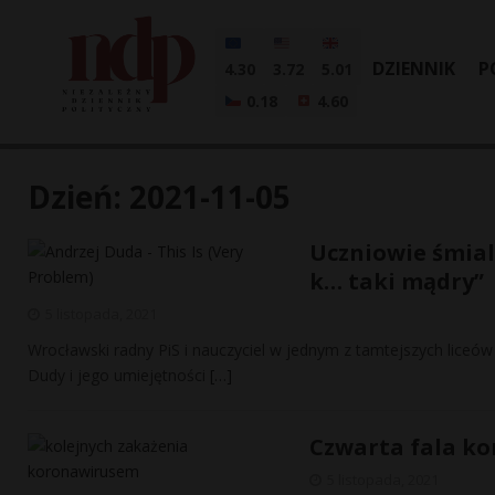
DZIENNIK
P
4.30
3.72
5.01
0.18
4.60
Dzień:
2021-11-05
Uczniowie śmiali
k… taki mądry”
5 listopada, 2021
Wrocławski radny PiS i nauczyciel w jednym z tamtejszych liceów 
Dudy i jego umiejętności
[…]
Czwarta fala ko
5 listopada, 2021