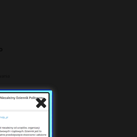
o
wania
i „rok