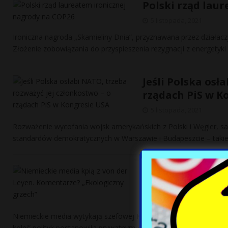
Polski rząd lau
5 listopada, 2021
Ironiczna nagroda „Skamieliny Dnia”, przyznawana przez działacz
Złożenie zobowiązania do przyspieszenia rezygnacji z energetyk
Jeśli Polska osł
rządach PiS w K
5 listopada, 2021
Rozważenie wycofania wojsk amerykańskich z Polski i Węgier, 
standardów demokratycznych w Warszawie i Budapeszcie – taki
Niemieckie medi
„Ekologiczny gr
5 listopada, 2021
Niemieckie media wytykają szefowej Komisji Europejskiej, Ursuli 
kolei” polityk postanowiła prywatnym odrzutowcem pokonać
[…]