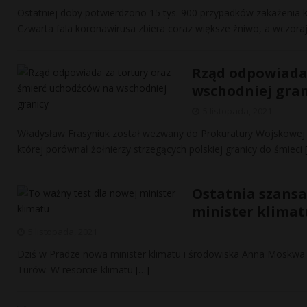
Ostatniej doby potwierdzono 15 tys. 900 przypadków zakażenia 
Czwarta fala koronawirusa zbiera coraz większe żniwo, a wczoraj
Rząd odpowiada 
wschodniej gran
5 listopada, 2021
Władysław Frasyniuk został wezwany do Prokuratury Wojskowej 
której porównał żołnierzy strzegących polskiej granicy do śmieci
Ostatnia szansa
minister klimat
5 listopada, 2021
Dziś w Pradze nowa minister klimatu i środowiska Anna Moskwa 
Turów. W resorcie klimatu
[…]