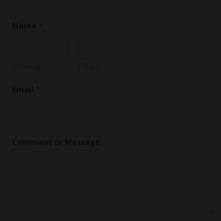
Name
*
Pierwszy
Ostatni
Email
*
o
Comment or Message
r
N
a
m
e
M
e
s
s