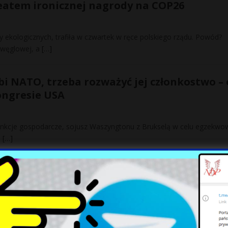
reatem ironicznej nagrody na COP26
y ekologicznych, trafiła w czwartek w ręce polskiego rządu. Powód?
i węglowej, a
[…]
abi NATO, trzeba rozważyć jej członkostwo – 
ongresie USA
sankcje gospodarcze, sojusz Waszyngtonu z Brukselą w celu egzekwo
e
[…]
a kpią z von der Leyen. Komentarze?
zech”
von der Leyen, hipokryzję w działaniu. Zapowiadająca walkę o klimat 