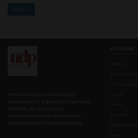
a
Submit
g
e
KATEGORIE
Artykuły
Bezpieczeńst
List do redakcji
Portal niezależny od instytucji
Opinia
państwowych, organizacji rządowych.
Polska
Dziennik jest prywatnym
Rozrywka
przedsiębiorstwem utworzonym i
założonym przez osoby prywatne.
Społeczeństw
Świat