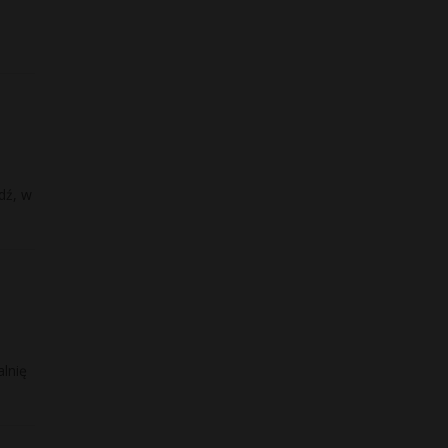
dź, w
lnię