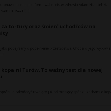
koronawirusem – poinformował minister zdrowia Adam Niedzielski.
 dzienna liczba
[…]
za tortury oraz śmierć uchodźców na
icy
jako podejrzany o popełnienie przestępstwa. Chodzi o jego wypowie
[…]
 kopalni Turów. To ważny test dla nowej
u
spróbuje zakończyć trwający już od miesięcy spór z Czechami o kopa