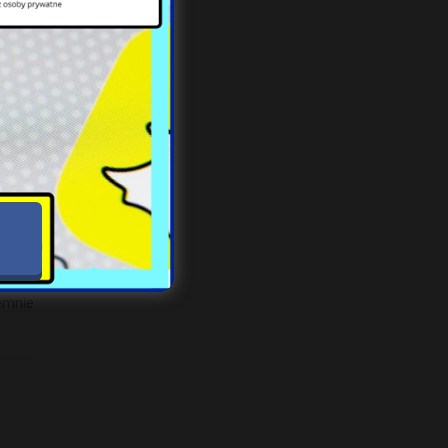
E za
jemnie