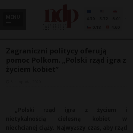
MENU
4.30
3.72
5.01
0.18
4.60
Zagraniczni politycy oferują
pomoc Polkom. „Polski rząd igra z
życiem kobiet”
i
5 listopada, 2020
l
„Polski rząd igra z życiem i
nietykalnością cielesną kobiet w
niechcianej ciąży. Najwyższy czas, aby rząd