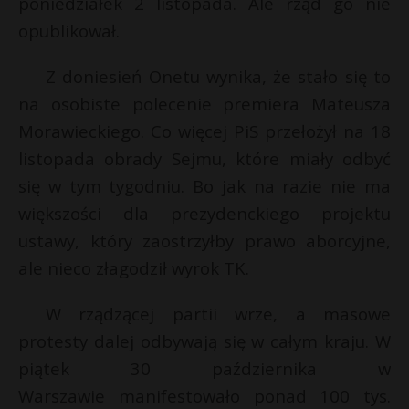
poniedziałek 2 listopada. Ale rząd go nie
r
P
opublikował.
Z doniesień Onetu wynika, że stało się to
na osobiste polecenie premiera Mateusza
E
Morawieckiego. Co więcej PiS przełożył na 18
listopada obrady Sejmu, które miały odbyć
i
się w tym tygodniu. Bo jak na razie nie ma
l
większości dla prezydenckiego projektu
ustawy, który zaostrzyłby prawo aborcyjne,
ale nieco złagodził wyrok TK.
W rządzącej partii wrze, a masowe
protesty dalej odbywają się w całym kraju. W
piątek 30 października w
Warszawie manifestowało ponad 100 tys.