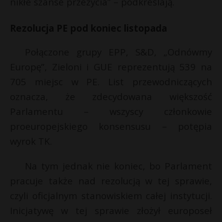
nikłe szanse przeżycia” – podkreślają.
Rezolucja PE pod koniec listopada
Połączone grupy EPP, S&D, „Odnówmy
Europę”, Zieloni i GUE reprezentują 539 na
705 miejsc w PE. List przewodniczących
oznacza, że zdecydowana większość
Parlamentu – wszyscy członkowie
proeuropejskiego konsensusu – potępia
wyrok TK.
Na tym jednak nie koniec, bo Parlament
pracuje także nad rezolucją w tej sprawie,
czyli oficjalnym stanowiskiem całej instytucji.
Inicjatywę w tej sprawie złożył europoseł