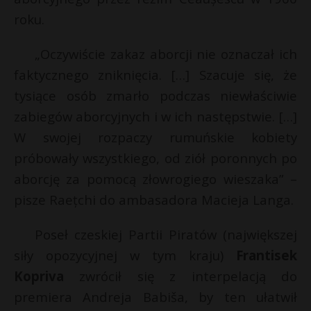
roku.
„Oczywiście zakaz aborcji nie oznaczał ich
faktycznego zniknięcia. […] Szacuje się, że
tysiące osób zmarło podczas niewłaściwie
zabiegów aborcyjnych i w ich następstwie. […]
W swojej rozpaczy rumuńskie kobiety
próbowały wszystkiego, od ziół poronnych po
aborcję za pomocą złowrogiego wieszaka” –
pisze Raețchi do ambasadora Macieja Langa.
Poseł czeskiej Partii Piratów (największej
siły opozycyjnej w tym kraju)
Frantisek
Kopriva
zwrócił się z interpelacją do
premiera Andreja Babiša, by ten ułatwił