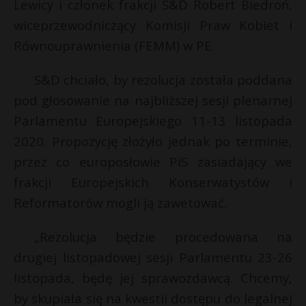
Lewicy i członek frakcji S&D Robert Biedroń,
wiceprzewodniczący Komisji Praw Kobiet i
Równouprawnienia (FEMM) w PE.
S&D chciało, by rezolucja została poddana
pod głosowanie na najbliższej sesji plenarnej
Parlamentu Europejskiego 11-13 listopada
2020. Propozycję złożyło jednak po terminie,
przez co europosłowie PiS zasiadający we
frakcji Europejskich Konserwatystów i
Reformatorów mogli ją zawetować.
„Rezolucja będzie procedowana na
drugiej listopadowej sesji Parlamentu 23-26
listopada, będę jej sprawozdawcą. Chcemy,
by skupiała się na kwestii dostępu do legalnej