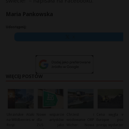
świecie!” – napisała na Facebooku.
Maria Pankowska
Udostępnij:
X
WIĘCEJ POSTÓW
Ukraińskie Ataki
Nowe wsparcie
Chrzest i
Cena węgla w
na Wildberries w
dla artystów:
wodowanie ORP
Europie pod
Rosji:
ZUS jako
Wicher: Nowa
presją wydarzeń