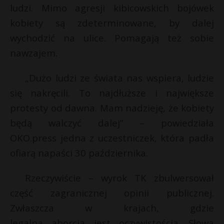
t
ludzi. Mimo agresji kibicowskich bojówek
r
kobiety są zdeterminowane, by dalej
wychodzić na ulice. Pomagają też sobie
s
nawzajem.
s
„Dużo ludzi ze świata nas wspiera, ludzie
się nakręcili. To najdłuższe i największe
protesty od dawna. Mam nadzieję, że kobiety
będą walczyć dalej” – powiedziała
OKO.press jedna z uczestniczek, która padła
ofiarą napaści 30 października.
Rzeczywiście – wyrok TK zbulwersował
część zagranicznej opinii publicznej.
Zwłaszcza w krajach, gdzie
legalna aborcja jest oczywistością. Słowa