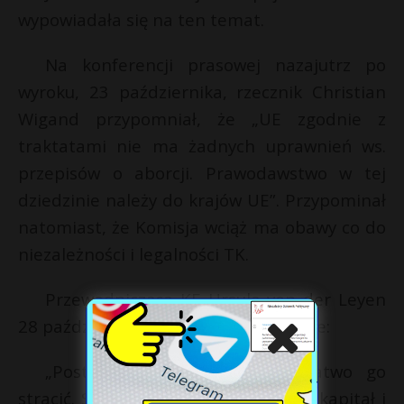
wypowiadała się na ten temat.
Na konferencji prasowej nazajutrz po
wyroku, 23 października, rzecznik Christian
Wigand przypomniał, że „UE zgodnie z
traktatami nie ma żadnych uprawnień ws.
przepisów o aborcji. Prawodawstwo w tej
dziedzinie należy do krajów UE”. Przypominał
natomiast, że Komisja wciąż ma obawy co do
niezależności i legalności TK.
Przewodnicząca KE Ursula von der Leyen
28 października napisała na Twitterze:
„Postęp trudno uzyskać, ale łatwo go
stracić. Silne prawa kobiet stanowią kapitał i