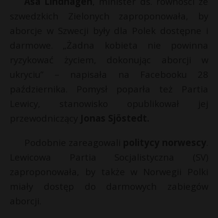
Åsa Lindhagen
, minister ds. równości ze
szwedzkich Zielonych zaproponowała, by
aborcje w Szwecji były dla Polek dostępne i
darmowe. „Żadna kobieta nie powinna
ryzykować życiem, dokonując aborcji w
ukryciu” – napisała na Facebooku 28
października. Pomysł poparła też Partia
Lewicy, stanowisko opublikował jej
przewodniczący
Jonas Sjöstedt.
Podobnie zareagowali
politycy norwescy
.
Lewicowa Partia Socjalistyczna (SV)
zaproponowała, by także w Norwegii Polki
miały dostęp do darmowych zabiegów
aborcji.