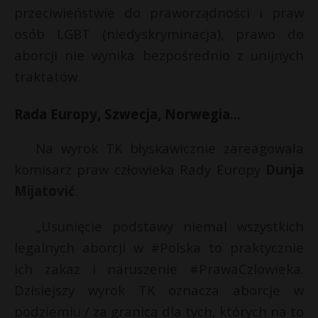
przeciwieństwie do praworządności i praw
osób LGBT (niedyskryminacja), prawo do
aborcji nie wynika bezpośrednio z unijnych
traktatów.
Rada Europy, Szwecja, Norwegia…
Na wyrok TK błyskawicznie zareagowała
komisarz praw człowieka Rady Europy
Dunja
Mijatović
.
„
Usunięcie podstawy niemal wszystkich
legalnych aborcji w
#Polska
to praktycznie
ich zakaz i naruszenie
#PrawaCzlowieka
.
Dzisiejszy wyrok TK oznacza aborcje w
podziemiu / za granicą dla tych, których na to