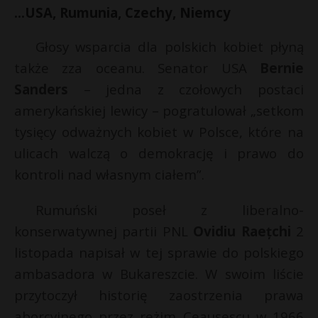
…USA, Rumunia, Czechy, Niemcy
Głosy wsparcia dla polskich kobiet płyną
także zza oceanu. Senator USA
Bernie
Sanders
– jedna z czołowych postaci
amerykańskiej lewicy – pogratulował „setkom
tysięcy odważnych kobiet w Polsce, które na
ulicach walczą o demokrację i prawo do
kontroli nad własnym ciałem”.
Rumuński poseł z liberalno-
konserwatywnej partii PNL
Ovidiu Raețchi
2
listopada napisał w tej sprawie do polskiego
ambasadora w Bukareszcie. W swoim liście
przytoczył historię zaostrzenia prawa
aborcyjnego przez reżim Ceaușescu w 1966