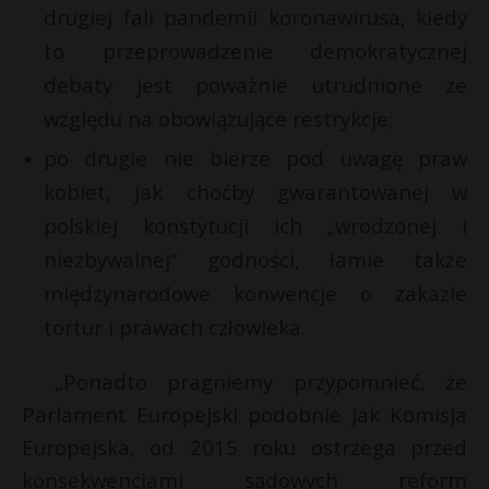
drugiej fali pandemii koronawirusa, kiedy
to przeprowadzenie demokratycznej
debaty jest poważnie utrudnione ze
względu na obowiązujące restrykcje;
po drugie nie bierze pod uwagę praw
kobiet, jak choćby gwarantowanej w
polskiej konstytucji ich „wrodzonej i
niezbywalnej” godności, łamie także
międzynarodowe konwencje o zakazie
tortur i prawach człowieka.
„Ponadto pragniemy przypomnieć, że
Parlament Europejski podobnie jak Komisja
Europejska, od 2015 roku ostrzega przed
konsekwencjami sądowych reform