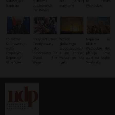
Narastające
platforma
era polskiej
na Bliskim
Napięcia
budżetowych
marynarki
Wschodzie
transferów
Polityczna
Prezydent Czech
Wzrost
Napięcia na
Kontrowersja
akredytowany
globalnego
Bliskim
wokół
jako
zapotrzebowani
Wschodzie: Huti
Propozycji
fotoreporter na
a na energię
planują nowe
Deportacji
Grand Prix
wyzwaniem dla
ataki na Arabię
Ukraińców
Węgier
rynku
Saudyjską