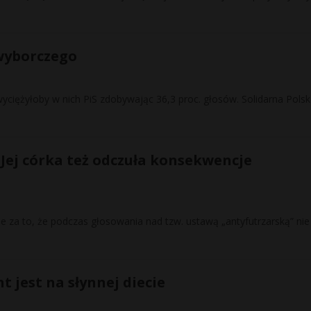
 wyborczego
wyciężyłoby w nich PiS zdobywając 36,3 proc. głosów. Solidarna Pols
. Jej córka też odczuła konsekwencje
 za to, że podczas głosowania nad tzw. ustawą „antyfutrzarską” nie
t jest na słynnej diecie