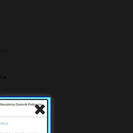
kilku
ena
ń