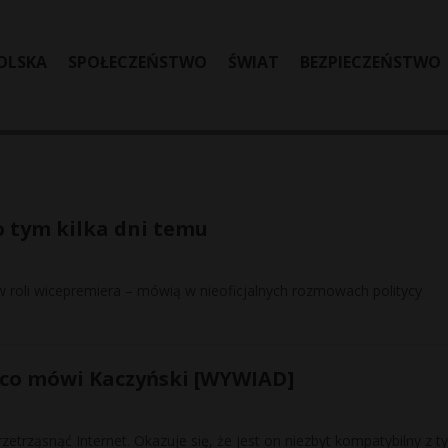
OLSKA
SPOŁECZEŃSTWO
ŚWIAT
BEZPIECZEŃSTWO
o tym kilka dni temu
w roli wicepremiera – mówią w nieoficjalnych rozmowach politycy
, co mówi Kaczyński [WYWIAD]
etrząsnąć Internet. Okazuje się, że jest on niezbyt kompatybilny z t