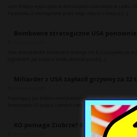
Lech Wałęsa wypoczywa w dolnośląskim uzdrowisku w Lądku-Zdro
Facebooku a udostępniane przez niego zdjęcia z miejsca
[…]
Bombowce strategiczne USA ponownie
23 września, 2020
Dwa amerykańskie bombowce strategiczne B-52 pojawiły się w prze
tygodniach. Jak podał w środę ukraiński portal
[…]
Miliarder z USA zapłacił grzywny za 32
23 września, 2020
Popierający Joe Bidena amerykański miliarder Michael Bloomberg
finansowych 32 tysięcy czarnych i latynoskich przestępców na
[…
KO pomaga Ziobrze? Budka tłumaczy, d
23 września, 2020