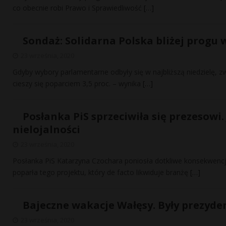
co obecnie robi Prawo i Sprawiedliwość
[…]
Sondaż: Solidarna Polska bliżej progu
23 września, 2020
Gdyby wybory parlamentarne odbyły się w najbliższą niedzielę, z
cieszy się poparciem 3,5 proc. – wynika
[…]
Posłanka PiS sprzeciwiła się prezesowi
nielojalności
23 września, 2020
Posłanka PiS Katarzyna Czochara poniosła dotkliwe konsekwencje
poparła tego projektu, który de facto likwiduje branżę
[…]
Bajeczne wakacje Wałęsy. Były prezyden
23 września, 2020