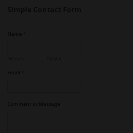
Simple Contact Form
Name
*
Pierwszy
Ostatni
M
Email
*
e
s
s
a
g
e
Comment or Message
N
a
m
e
M