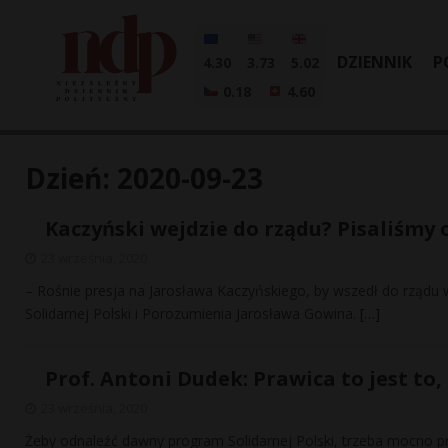
DZIENNIK
P
4.30
3.73
5.02
0.18
4.60
Dzień:
2020-09-23
Kaczyński wejdzie do rządu? Pisaliśmy 
23 września, 2020
– Rośnie presja na Jarosława Kaczyńskiego, by wszedł do rządu 
Solidarnej Polski i Porozumienia Jarosława Gowina.
[…]
Prof. Antoni Dudek: Prawica to jest to
23 września, 2020
Żeby odnaleźć dawny program Solidarnej Polski, trzeba mocno prz