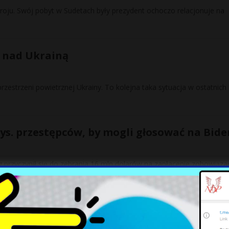
ju. Swój pobyt w Sudetach były prezydent ochoczo relacjonuje na
 nad Ukrainą
strzeni powietrznej Ukrainy. To kolejna taka sytuacja w ostatnich 
 tys. przestępców, by mogli głosować na Bid
 przyczynił się do zebrania 16 mln dolarów na zapłacenie zobowiąza
]
laczego nie posłuchał rady Tuska