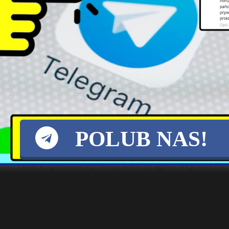
bi źle oraz pokazywała dobre rozwiązania – mówi Borys Budka.
półek? Poseł ujawnia
anie stanowisk w spółkach skarbu państwa powiedział, że czynnikiem
dnak,
[…]
osława Kaczyńskiego
POLUB NAS!
broni. Pożar w Zjednoczonej Prawicy udało się ugasić, ale prezes PiS