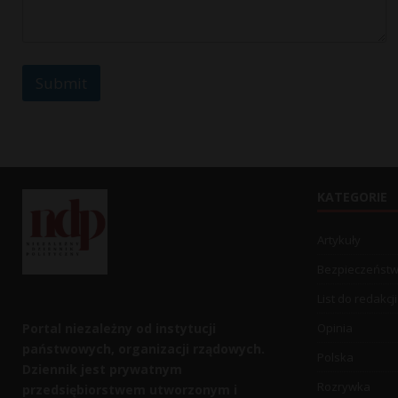
e
s
s
a
g
Submit
e
KATEGORIE
Artykuły
Bezpieczeńst
List do redakcji
Portal niezależny od instytucji
Opinia
państwowych, organizacji rządowych.
Polska
Dziennik jest prywatnym
Rozrywka
przedsiębiorstwem utworzonym i