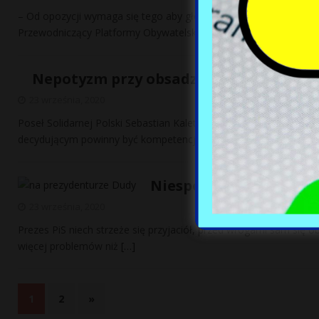
– Od opozycji wymaga się tego aby głośno mówiła, co władza ro
Przewodniczący Platformy Obywatelskiej tłumaczy,
[…]
Nepotyzm przy obsadzaniu rządowych s
23 września, 2020
Poseł Solidarnej Polski Sebastian Kaleta pytany w RMF o obsadz
decydującym powinny być kompetencje zatrudnianych, dodał je
Niespokojne życie Jar
23 września, 2020
Prezes PiS niech strzeże się przyjaciół, przed wrogami sam się o
więcej problemów niż
[…]
1
2
»