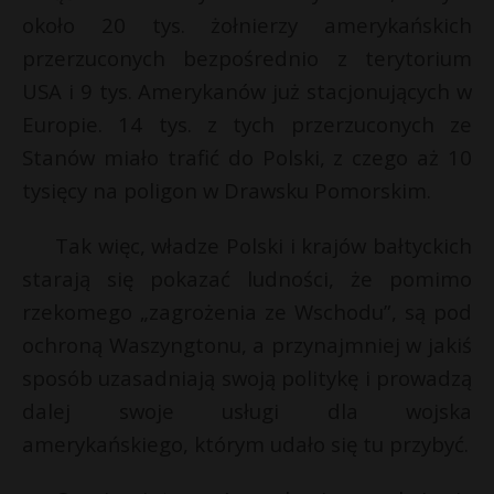
około 20 tys. żołnierzy amerykańskich
P
przerzuconych bezpośrednio z terytorium
USA i 9 tys. Amerykanów już stacjonujących w
Europie. 14 tys. z tych przerzuconych ze
E
Stanów miało trafić do Polski, z czego aż 10
s
tysięcy na poligon w Drawsku Pomorskim.
s
i
l
Tak więc, władze Polski i krajów bałtyckich
starają się pokazać ludności, że pomimo
*
E
rzekomego „zagrożenia ze Wschodu”, są pod
ochroną Waszyngtonu, a przynajmniej w jakiś
i
sposób uzasadniają swoją politykę i prowadzą
l
dalej swoje usługi dla wojska
amerykańskiego, którym udało się tu przybyć.