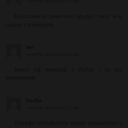
13 KWIETNIA, 2020 O GODZ. 9:35 AM
Koronowirus powinien opuścić nasz kraj
razem z Jsnkesami
Jan
14 KWIETNIA, 2020 O GODZ. 8:00 AM
Niech się wynoszą z Polski i to już
!!!!!!!!!!!!!!!!!!!!!!!!!!
Pio Pio
15 KWIETNIA, 2020 O GODZ. 2:26 PM
Dlatego przedłużono pobyt pastuchom o