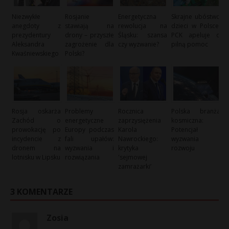
Niezwykłe
Rosjanie
Energetyczna
Skrajne ubóstwo
anegdoty z
stawiają na
rewolucja na
dzieci w Polsce:
prezydentury
drony – przyszłe
Śląsku: szansa
PCK apeluje o
Aleksandra
zagrożenie dla
czy wyzwanie?
pilną pomoc
Kwaśniewskiego
Polski?
Rosja oskarża
Problemy
Rocznica
Polska branża
Zachód o
energetyczne
zaprzysiężenia
kosmiczna:
prowokację po
Europy podczas
Karola
Potencjał i
incydencie z
fali upałów:
Nawrockiego:
wyzwania
dronem na
wyzwania i
krytyka
rozwoju
lotnisku w Lipsku
rozwiązania
'sejmowej
zamrażarki’
3 KOMENTARZE
Zosia