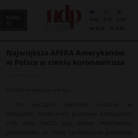
MENU
4.30
3.73
5.02
0.18
4.60
Największa AFERA Amerykanów
w Polsce w cieniu koronawirusa
i
13 kwietnia, 2020
l
Na początku kwietnia podczas w
wirtualnej konferencji prasowej ambasador
USA przy NATO Kay Bailey Hutchinson
powiedziała, że Stany Zjednoczone pozostają