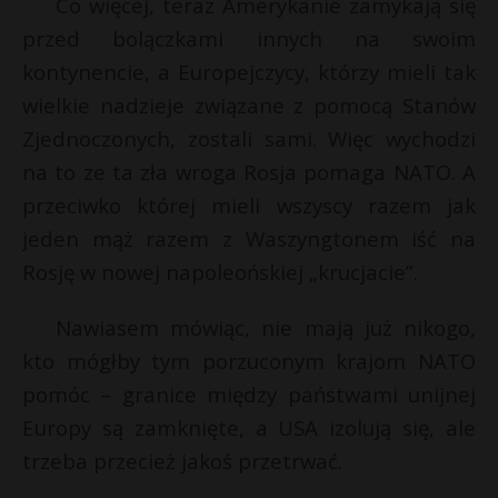
Co więcej, teraz Amerykanie zamykają się
t
przed bolączkami innych na swoim
r
kontynencie, a Europejczycy, którzy mieli tak
wielkie nadzieje związane z pomocą Stanów
s
s
Zjednoczonych, zostali sami. Więc wychodzi
na to ze ta zła wroga Rosja pomaga NATO. A
przeciwko której mieli wszyscy razem jak
jeden mąż razem z Waszyngtonem iść na
Rosję w nowej napoleońskiej „krucjacie”.
Nawiasem mówiąc, nie mają już nikogo,
kto mógłby tym porzuconym krajom NATO
pomóc – granice między państwami unijnej
Europy są zamknięte, a USA izolują się, ale
trzeba przecież jakoś przetrwać.