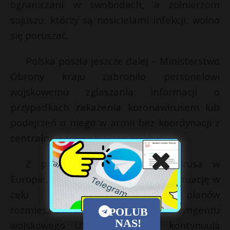
ograniczani w swobodach, a żołnierzom
sojuszu, którzy są nosicielami infekcji, wolno
się poruszać.
Polska poszła jeszcze dalej – Ministerstwo
Obrony kraju zabroniło personelowi
wojskowemu zgłaszania informacji o
przypadkach zakażenia koronawirusem lub
podejrzeń o niego w armii bez koordynacji z
centralną administracją wojskową.
Z powodu pandemii koronawirusa w
Europie, Amerykanie wykorzystują sytuację w
celu realizacji wspólnych planów
rozmieszczenia dodatkowego kontyngentu
POLUB
NAS!
wojskowego USA w Polsce i kontynuują