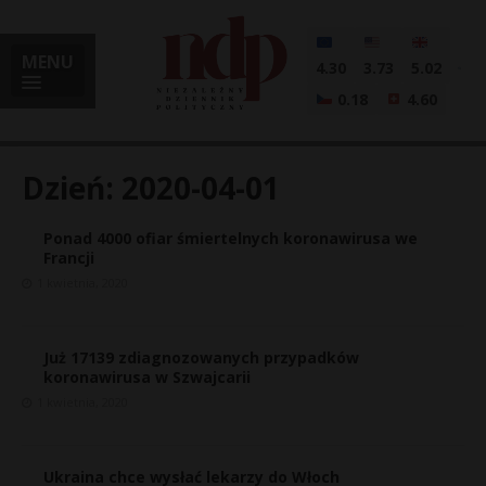
MENU
4.30
3.73
5.02
0.18
4.60
Dzień:
2020-04-01
Ponad 4000 ofiar śmiertelnych koronawirusa we
i
Francji
1 kwietnia, 2020
l
Już 17139 zdiagnozowanych przypadków
koronawirusa w Szwajcarii
1 kwietnia, 2020
Ukraina chce wysłać lekarzy do Włoch