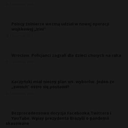
1 kwietnia, 2020
Polscy żołnierze wezmą udział w nowej operacji
wojskowej „Irini”
1 kwietnia, 2020
Wrocław. Policjanci zagrali dla dzieci chorych na raka
1 kwietnia, 2020
Kaczyński miał niecny plan ws. wyborów. Jeden ze
„swoich” ostro się postawił?
1 kwietnia, 2020
Bezprecedensowa decyzja Facebooka,Twittera i
t
YouTube. Wpisy prezydenta Brazylii o pandemii
skasowane