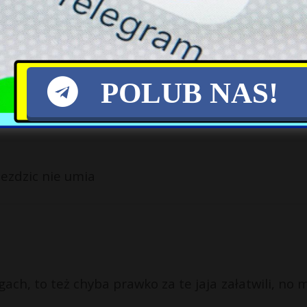
Łukasz Gibała ponownie
USA: Putin może testować
startuje w wyborach na
spójność NATO w
prezydenta Krakowa
nadchodzących latach
POLUB NAS!
jezdzic nie umia
gach, to też chyba prawko za te jaja załatwili, no 