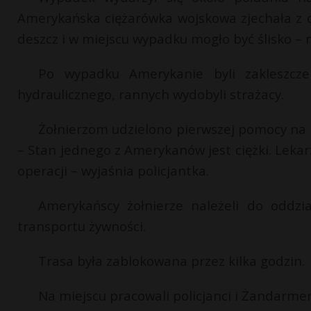
Amerykańska ciężarówka wojskowa zjechała z d
deszcz i w miejscu wypadku mogło być ślisko – m
Po wypadku Amerykanie byli zakleszcze
hydraulicznego, rannych wydobyli strażacy.
Żołnierzom udzielono pierwszej pomocy na mi
– Stan jednego z Amerykanów jest ciężki. Lekar
operacji – wyjaśnia policjantka.
Amerykańscy żołnierze należeli do oddzi
transportu żywności.
Trasa była zablokowana przez kilka godzin.
Na miejscu pracowali policjanci i Żandarme