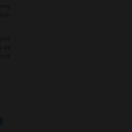
kowy
było
ynie
 się
cili