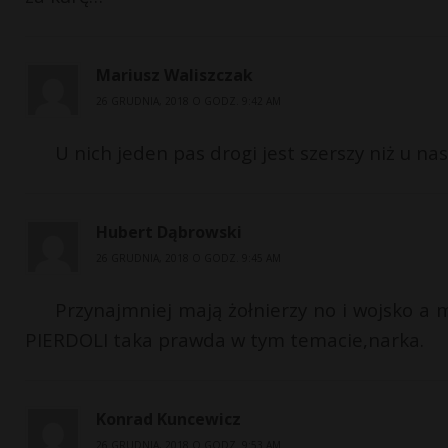
Mariusz Waliszczak
26 GRUDNIA, 2018 O GODZ. 9:42 AM
U nich jeden pas drogi jest szerszy niż u nas 
Hubert Dąbrowski
26 GRUDNIA, 2018 O GODZ. 9:45 AM
Przynajmniej mają żołnierzy no i wojsko a 
PIERDOLI taka prawda w tym temacie,narka.
Konrad Kuncewicz
26 GRUDNIA, 2018 O GODZ. 9:53 AM