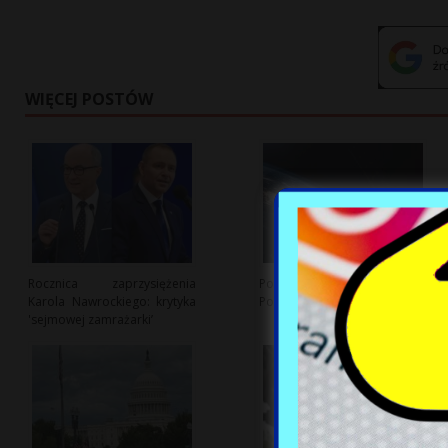
WIĘCEJ POSTÓW
Rocznica zaprzysiężenia
Polska branża kosmiczna:
Karola Nawrockiego: krytyka
Potencjał i wyzwania rozwoju
'sejmowej zamrażarki’