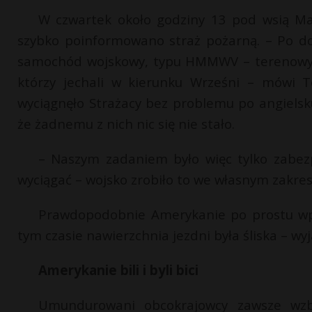
W czwartek około godziny 13 pod wsią Ma
szybko poinformowano straż pożarną. – Po do
samochód wojskowy, typu HMMWV – terenowy H
którzy jechali w kierunku Wrześni – mówi T
wyciągnęło Strażacy bez problemu po angielsku 
że żadnemu z nich nic się nie stało.
– Naszym zadaniem było więc tylko zabezp
wyciągać – wojsko zrobiło to we własnym zakresi
Prawdopodobnie Amerykanie po prostu wpad
tym czasie nawierzchnia jezdni była śliska – wyj
Amerykanie bili i byli bici
Umundurowani obcokrajowcy zawsze wzb