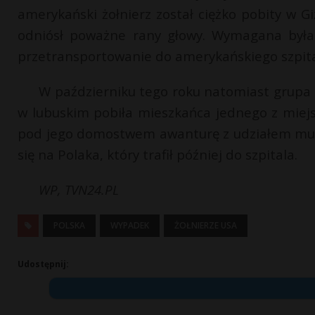
amerykański żołnierz został ciężko pobity w 
odniósł poważne rany głowy. Wymagana była 
przetransportowanie do amerykańskiego szpit
W październiku tego roku natomiast grupa 
w lubuskim pobiła mieszkańca jednego z miej
pod jego domostwem awanturę z udziałem mun
się na Polaka, który trafił później do szpitala.
WP, TVN24.PL
POLSKA
WYPADEK
ŻOŁNIERZE USA
Udostępnij: