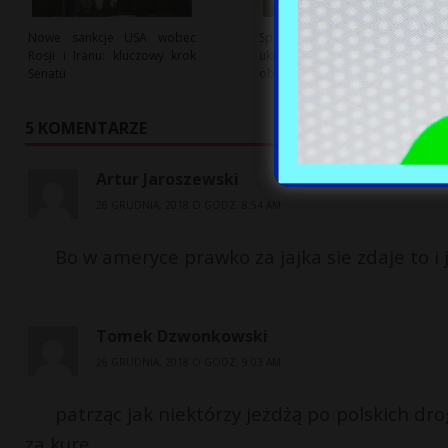
Nowe sankcje USA wobec
Sporny dialog o polsko-
Rosji i Iranu: kluczowy krok
ukraińskiej współpracy
Senatu
obronnej z USA w tle
5 KOMENTARZE
Artur Jaroszewski
26 GRUDNIA, 2018 O GODZ. 8:54 AM
Bo w ameryce prawko za jajka sie zdaje to i 
Tomek Dzwonkowski
26 GRUDNIA, 2018 O GODZ. 9:03 AM
patrząc jak niektórzy jeżdżą po polskich dro
za kurę…