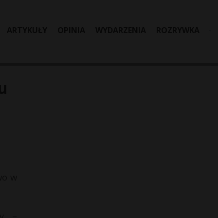
ARTYKUŁY
OPINIA
WYDARZENIA
ROZRYWKA
u
wo w
y. –