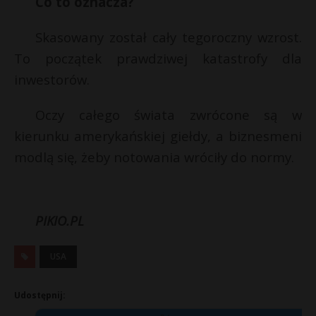
Co to oznacza?
P
Skasowany został cały tegoroczny wzrost.
To początek prawdziwej katastrofy dla
inwestorów.
E
Oczy całego świata zwrócone są w
kierunku amerykańskiej giełdy, a biznesmeni
i
l
modlą się, żeby notowania wróciły do normy.
PIKIO.PL
r
USA
s
s
Udostępnij: