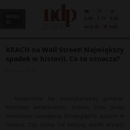
MENU
4.30
3.73
5.02
0.18
4.60
KRACH na Wall Street! Największy
spadek w historii. Co to oznacza?
i
6 lutego, 2018
l
Katastrofa na amerykańskiej giełdzie.
Kluczowy amerykański indeks Dow Jones
zanotował największy bezwzględny spadek w
historii. Czy zbliża się kolejny wielki kryzys?