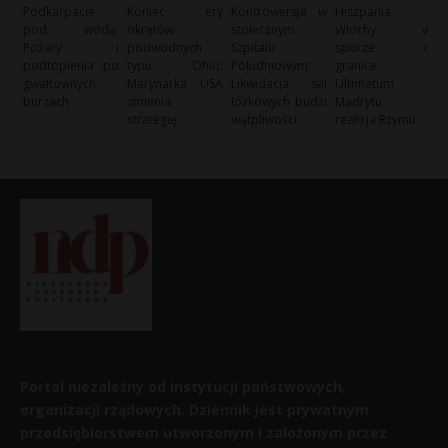
Podkarpacie
Koniec ery
Kontrowersje w
Hiszpania i
pod wodą:
okrętów
stołecznym
Włochy w
Pożary i
podwodnych
Szpitalu
sporze o
podtopienia po
typu Ohio:
Południowym:
granice:
gwałtownych
Marynarka USA
Likwidacja sal
Ultimatum
burzach
zmienia
łóżkowych budzi
Madrytu i
strategię
wątpliwości
reakcja Rzymu
Portal niezależny od instytucji państwowych,
organizacji rządowych. Dziennik jest prywatnym
przedsiębiorstwem utworzonym i założonym przez