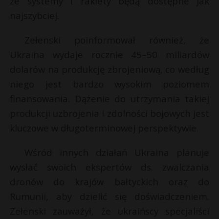
że systemy i rakiety będą dostępne jak
t
najszybciej.
r
Zełenski poinformował również, że
s
Ukraina wydaje rocznie 45–50 miliardów
s
dolarów na produkcję zbrojeniową, co według
niego jest bardzo wysokim poziomem
finansowania. Dążenie do utrzymania takiej
produkcji uzbrojenia i zdolności bojowych jest
kluczowe w długoterminowej perspektywie.
Wśród innych działań Ukraina planuje
wysłać swoich ekspertów ds. zwalczania
dronów do krajów bałtyckich oraz do
Rumunii, aby dzielić się doświadczeniem.
Zełenski zauważył, że ukraińscy specjaliści