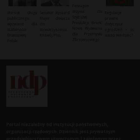
Pentagon
Wzywa do
Wzrost długu
Senator Ryszard
Regulacje
Szybszej
publicznego:
Majer dołącza
prawne
Produkcji Broni:
wyzwanie dla
do
dotyczące
Nowe Wyzwania
stabilności
stowarzyszenia
ogrodzeń – co
dla Przemysłu
finansowej
Rozwój Plus
warto wiedzieć?
Zbrojeniowego
Polski
Portal niezależny od instytucji państwowych,
organizacji rządowych. Dziennik jest prywatnym
przedsiębiorstwem utworzonym i założonym przez