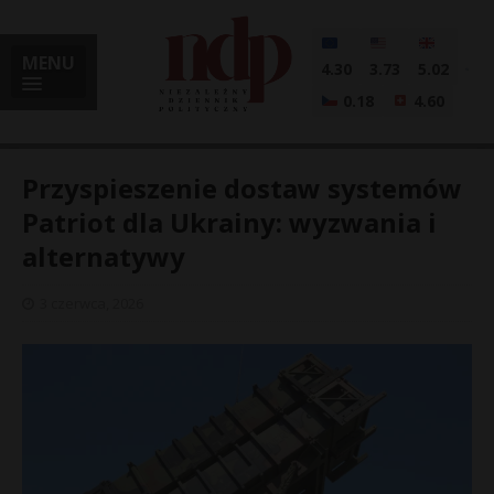
MENU
4.30
3.73
5.02
0.18
4.60
Przyspieszenie dostaw systemów
Patriot dla Ukrainy: wyzwania i
alternatywy
i
3 czerwca, 2026
l