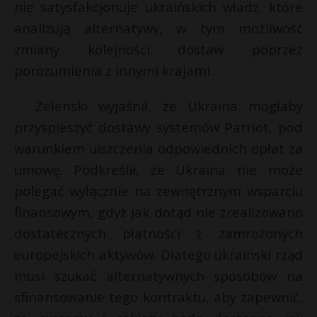
t
nie satysfakcjonuje ukraińskich władz, które
P
analizują alternatywy, w tym możliwość
zmiany kolejności dostaw poprzez
porozumienia z innymi krajami.
t
E
Zełenski wyjaśnił, że Ukraina mogłaby
przyspieszyć dostawy systemów Patriot, pod
i
warunkiem uiszczenia odpowiednich opłat za
l
umowę. Podkreślił, że Ukraina nie może
polegać wyłącznie na zewnętrznym wsparciu
finansowym, gdyż jak dotąd nie zrealizowano
dostatecznych płatności z zamrożonych
europejskich aktywów. Dlatego ukraiński rząd
musi szukać alternatywnych sposobów na
sfinansowanie tego kontraktu, aby zapewnić,