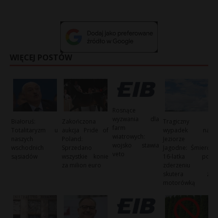
WIĘCEJ POSTÓW
Rosnące
wyzwania dla
Białoruś:
Zakończona
Tragiczny
farm
Totalitaryzm u
aukcja Pride of
wypadek na
wiatrowych:
naszych
Poland:
Jeziorze
wojsko stawia
wschodnich
Sprzedano
Jagodne: Śmierć
veto
sąsiadów
wszystkie konie
16-latka po
za milion euro
zderzeniu
skutera z
motorówką