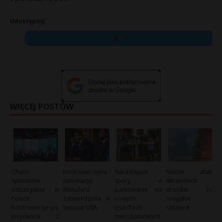
Udostępnij:
X
WIĘCEJ POSTÓW
Chaos
Kontrowersyjna
Narastające
Nocne ataki
systemów
nominacja
spory o
ukraińskich
ostrzegania w
Blanche’a
parkowanie na
dronów na
Polsce:
zatwierdzona w
nowych
rosyjskie
Kontrowersje po
Senacie USA
osiedlach
rafinerie
incydencie z
mieszkaniowych