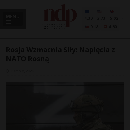
MENU
4.30
3.73
5.02
0.18
4.60
Rosja Wzmacnia Siły: Napięcia z
NATO Rosną
i
19 maja, 2026
l