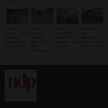
rakietą
Uderzenia
Poważny
Zbieranie
Dramatyczny
upałów grożą
wypadek na
deszczówki w
atak w
kryzysem
drodze
Polsce: korzyści,
Kamiennej
energetycznym
wojewódzkiej
wyzwania i nowe
Górze: 15-latek
na Węgrzech
848 w
regulacje
poważnie ranny
Pułankowicach