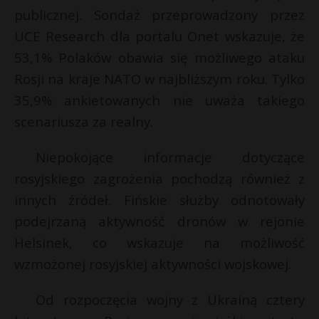
t
publicznej. Sondaż przeprowadzony przez
r
UCE Research dla portalu Onet wskazuje, że
53,1% Polaków obawia się możliwego ataku
s
r
Rosji na kraje NATO w najbliższym roku. Tylko
s
35,9% ankietowanych nie uważa takiego
scenariusza za realny.
Niepokojące informacje dotyczące
rosyjskiego zagrożenia pochodzą również z
innych źródeł. Fińskie służby odnotowały
podejrzaną aktywność dronów w rejonie
Helsinek, co wskazuje na możliwość
wzmożonej rosyjskiej aktywności wojskowej.
Od rozpoczęcia wojny z Ukrainą cztery