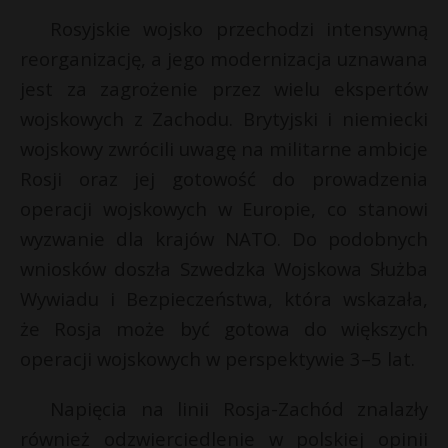
P
Rosyjskie wojsko przechodzi intensywną
reorganizację, a jego modernizacja uznawana
jest za zagrożenie przez wielu ekspertów
wojskowych z Zachodu. Brytyjski i niemiecki
E
wojskowy zwrócili uwagę na militarne ambicje
Rosji oraz jej gotowość do prowadzenia
i
operacji wojskowych w Europie, co stanowi
l
wyzwanie dla krajów NATO. Do podobnych
wniosków doszła Szwedzka Wojskowa Służba
Wywiadu i Bezpieczeństwa, która wskazała,
że Rosja może być gotowa do większych
operacji wojskowych w perspektywie 3–5 lat.
s
s
Napięcia na linii Rosja-Zachód znalazły
również odzwierciedlenie w polskiej opinii