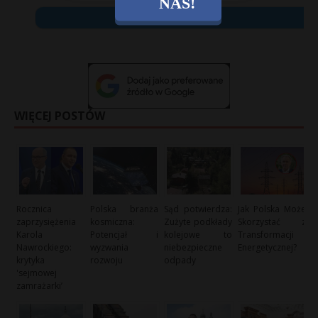
NAS!
X
WIĘCEJ POSTÓW
Rocznica
Polska branża
Sąd potwierdza:
Jak Polska Może
zaprzysiężenia
kosmiczna:
Zużyte podkłady
Skorzystać z
Karola
Potencjał i
kolejowe to
Transformacji
Nawrockiego:
wyzwania
niebezpieczne
Energetycznej?
krytyka
rozwoju
odpady
'sejmowej
zamrażarki’