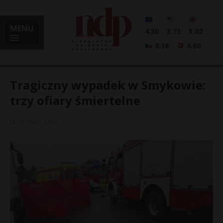
MENU
4.30
3.73
5.02
0.18
4.60
Tragiczny wypadek w Smykowie:
trzy ofiary śmiertelne
i
17 maja, 2026
l