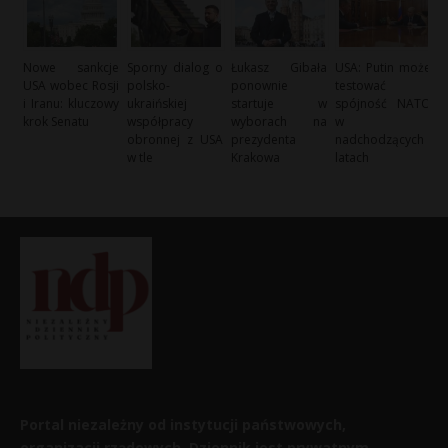
Nowe sankcje
Sporny dialog o
Łukasz Gibała
USA: Putin może
USA wobec Rosji
polsko-
ponownie
testować
i Iranu: kluczowy
ukraińskiej
startuje w
spójność NATO
krok Senatu
współpracy
wyborach na
w
obronnej z USA
prezydenta
nadchodzących
w tle
Krakowa
latach
Portal niezależny od instytucji państwowych,
organizacji rządowych. Dziennik jest prywatnym