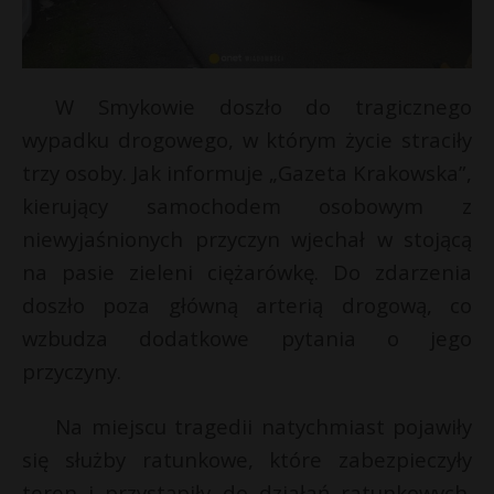
W Smykowie doszło do tragicznego
wypadku drogowego, w którym życie straciły
trzy osoby. Jak informuje „Gazeta Krakowska”,
kierujący samochodem osobowym z
niewyjaśnionych przyczyn wjechał w stojącą
na pasie zieleni ciężarówkę. Do zdarzenia
doszło poza główną arterią drogową, co
*
wzbudza dodatkowe pytania o jego
przyczyny.
Na miejscu tragedii natychmiast pojawiły
się służby ratunkowe, które zabezpieczyły
t
teren i przystąpiły do działań ratunkowych.