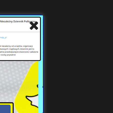
isko
trzy
niem
ętym
znał
mier