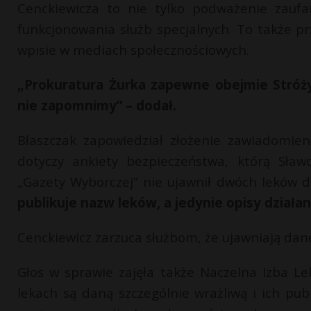
Cenckiewicza to nie tylko podważenie zauf
funkcjonowania służb specjalnych. To także p
wpisie w mediach społecznościowych.
„Prokuratura Żurka zapewne obejmie Stróży
nie zapomnimy” – dodał.
Błaszczak zapowiedział złożenie zawiadomien
dotyczy ankiety bezpieczeństwa, którą Sław
„Gazety Wyborczej” nie ujawnił dwóch leków d
publikuje nazw leków, a jedynie opisy działan
Cenckiewicz zarzuca służbom, że ujawniają dan
Głos w sprawie zajęła także Naczelna Izba L
lekach są daną szczególnie wrażliwą i ich pu