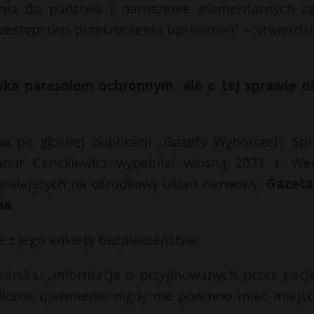
ania do państwa i naruszenie elementarnych z
rzestępstwo przekroczenia uprawnień” – stwierdzi
ka parasolem ochronnym, ale o tej sprawie n
ia po głośnej publikacji „Gazety Wyborczej”. Sp
omir Cenckiewicz wypełniał wiosną 2021 r. We
ziałających na ośrodkowy układ nerwowy.
Gazeta
ia.
e z jego ankiety bezpieczeństwa.
ekarska. „Informacje o przyjmowanych przez pacj
bliczne ujawnienie nigdy nie powinno mieć miejsc