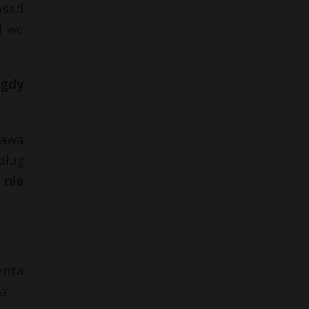
asad
ł we
igdy
rawa
dług
 nie
enta
a” –