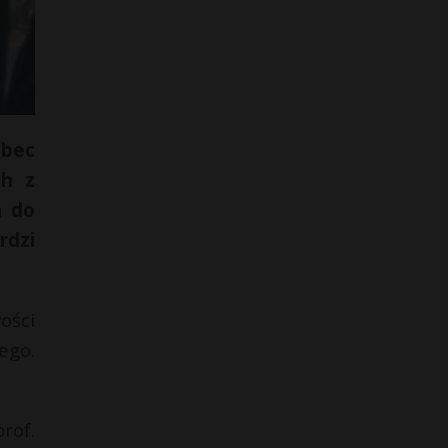
obec
ch z
a do
rdzi
ości
ego.
rof.