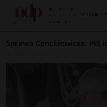
DZIENNIK
P
4.30
3.73
5.02
0.18
4.60
Sprawa Cenckiewicza. PiS i
16 grudnia, 2025
Artykuły