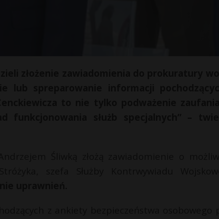
dzieli złożenie zawiadomienia do prokuratury w
ie lub spreparowanie informacji pochodzący
enckiewicza to nie tylko podważenie zaufani
d funkcjonowania służb specjalnych” – twie
 Andrzejem Śliwką złożą zawiadomienie o możliw
Stróżyka, szefa Służby Kontrwywiadu Wojskow
enie uprawnień.
chodzących z ankiety bezpieczeństwa osobowego p