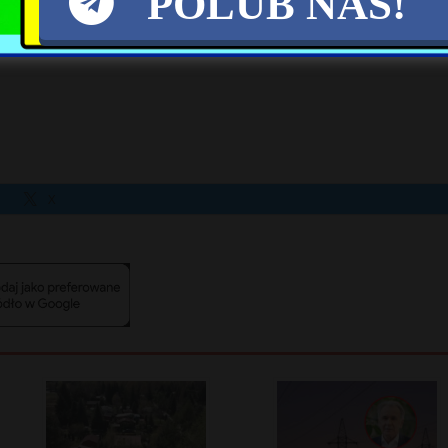
POLUB NAS!
iak wskazuje, że dostęp do tajemnic ogranicza t
X