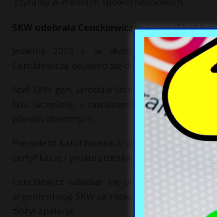
czytamy w mediach społecznościowych.
SKW odebrała Cenckiewiczowi certyfikat be
Jesienią 2023 r. w służbach specjalnych
Cenckiewicza pojawiło się dwukrotnie i wiązało
Szef SKW gen. Jarosław Stróżyk 5 lipca 2024 r
lata wcześniej i zawiadomił prokuraturę o 
planów obronnych.
Prezydent Karol Nawrocki powołał Cenckiewicza
certyfikacie i prokuratorskich zarzutach dotyc
Cenckiewicz odwołał się od tej decyzji. W si
argumentację SKW za niewystarczającą do cofni
złożył apelację.