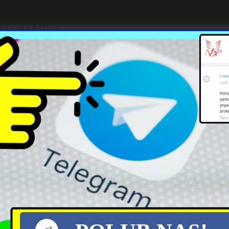
zpieczeństwa
 rozpoczęto audyt. W dokumentach SKW nazw
 się z konsekwencjami służbowymi.
. cofnął mu poświadczenie bezpieczeństwa wydane 
podejrzeniu przestępstwa związanego z odtajnie
 na szefa BBN w sierpniu 2025 r., wiedząc o cofni
zących odtajnienia planów strategicznych wojska.
erpniu 2025 r. sąd administracyjny I instancji u
ęcia certyfikatu. Wyrok nie jest prawomocny; pre