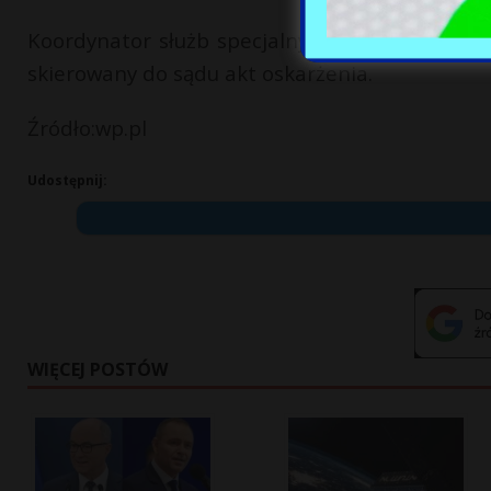
Koordynator służb specjalnych Tomasz Siemon
skierowany do sądu akt oskarżenia.
Źródło:wp.pl
Udostępnij:
WIĘCEJ POSTÓW