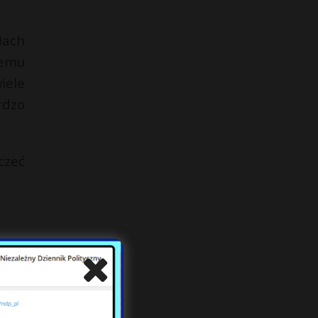
łach
remu
iele
rdzo
czeć
enie
dnej