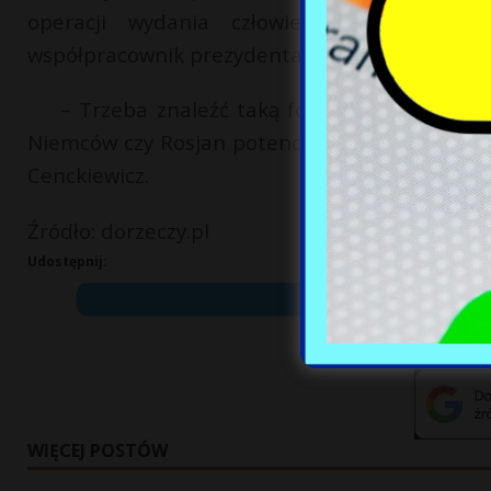
operacji wydania człowieka, który zaszko
współpracownik prezydenta Karola Nawrockieg
– Trzeba znaleźć taką formułę, w której 
Niemców czy Rosjan potencjalnie kogoś, kto zas
Cenckiewicz.
Źródło: dorzeczy.pl
Udostępnij:
WIĘCEJ POSTÓW