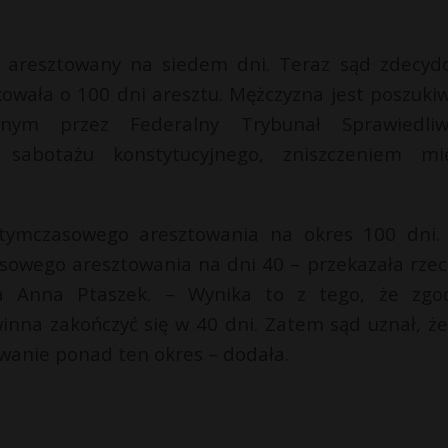
 aresztowany na siedem dni. Teraz sąd zdecyd
kowała o 100 dni aresztu. Mężczyzna jest poszuki
nym przez Federalny Trybunał Sprawiedliw
sabotażu konstytucyjnego, zniszczeniem mi
 tymczasowego aresztowania na okres 100 dni.
sowego aresztowania na dni 40 – przekazała rzec
a Anna Ptaszek. – Wynika to z tego, że zgo
inna zakończyć się w 40 dni. Zatem sąd uznał, że
anie ponad ten okres – dodała.