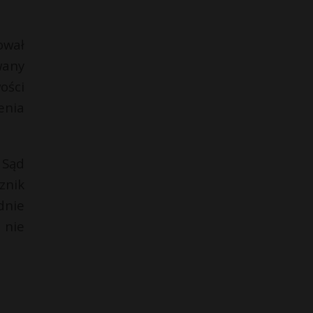
ował
wany
ości
enia
 Sąd
znik
dnie
 nie