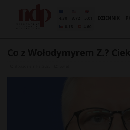
DZIENNIK
P
4.30
3.72
5.01
0.18
4.60
Co z Wołodymyrem Z.? Cie
8 października, 2025
Świat