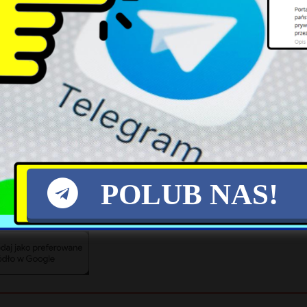
dził Rosji, swojej ręki przykładać – powied
o.
będziemy w prawie, a jednocześnie nie wydamy w 
zkodził rosyjskiej machinie wojennej – zauważył p
POLUB NAS!
X