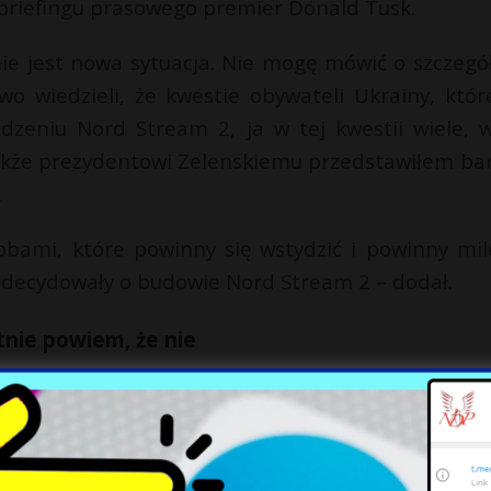
briefingu prasowego premier Donald Tusk.
ie jest nowa sytuacja. Nie mogę mówić o szczegó
wo wiedzieli, że kwestie obywateli Ukrainy, któ
dzeniu Nord Stream 2, ja w tej kwestii wiele, w
akże prezydentowi Zelenskiemu przedstawiłem ba
.
bami, które powinny się wstydzić i powinny mil
 zdecydowały o budowie Nord Stream 2 – dodał.
nie powiem, że nie
ołodymyra Z., został zapytany we wtorek na ant
cz.
powiem w ten sposób: Polska nie powinna do ża