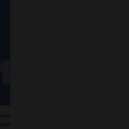
zany
omir