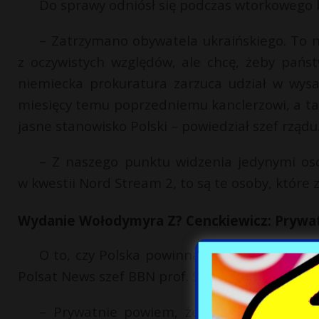
Do sprawy odniósł się podczas wtorkowego 
– Zatrzymano obywatela ukraińskiego. To n
z oczywistych względów, ale chcę, żeby państ
niemiecka prokuratura zarzuca udział w wysa
miesięcy temu poprzedniemu kanclerzowi, a t
jasne stanowisko Polski – powiedział szef rządu
– Z naszego punktu widzenia jedynymi oso
w kwestii Nord Stream 2, to są te osoby, które
Wydanie Wołodymyra Z? Cenckiewicz: Prywat
O to, czy Polska powinna wydać Niemcom W
Polsat News szef BBN prof. Sławomir Cenckiewi
– Prywatnie powiem, że nie. Oficjalnie 