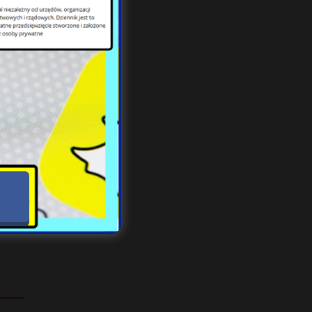
ział
ręce
rof.