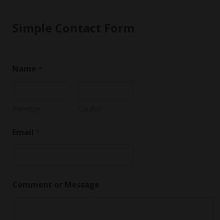
Simple Contact Form
Name
*
Pierwszy
Ostatni
C
Email
*
o
m
m
e
n
t
Comment or Message
*
*