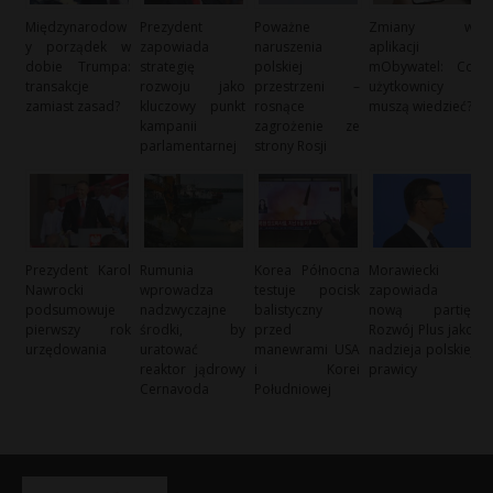
Międzynarodow
Prezydent
Poważne
Zmiany w
y porządek w
zapowiada
naruszenia
aplikacji
dobie Trumpa:
strategię
polskiej
mObywatel: Co
transakcje
rozwoju jako
przestrzeni –
użytkownicy
zamiast zasad?
kluczowy punkt
rosnące
muszą wiedzieć?
kampanii
zagrożenie ze
parlamentarnej
strony Rosji
Prezydent Karol
Rumunia
Korea Północna
Morawiecki
Nawrocki
wprowadza
testuje pocisk
zapowiada
podsumowuje
nadzwyczajne
balistyczny
nową partię:
pierwszy rok
środki, by
przed
Rozwój Plus jako
urzędowania
uratować
manewrami USA
nadzieja polskiej
reaktor jądrowy
i Korei
prawicy
Cernavoda
Południowej