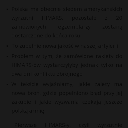
P
Polska ma obecnie siedem amerykańskich
wyrzutni HIMARS, pozostałe z 20
t
zamówionych egzemplarzy zostaną
dostarczone do końca roku
E
To zupełnie nowa jakość w naszej artylerii
i
Problem w tym, że zamówione rakiety do
l
HIMARS-ów wystarczyłyby jednak tylko na
dwa dni konfliktu zbrojnego
W tekście wyjaśniamy, jakie zalety ma
nowa broń, gdzie popełniono błąd przy jej
zakupie i jakie wyzwania czekają jeszcze
polską armię
Pierwsze HIMARS-y, czyli wyrzutnie