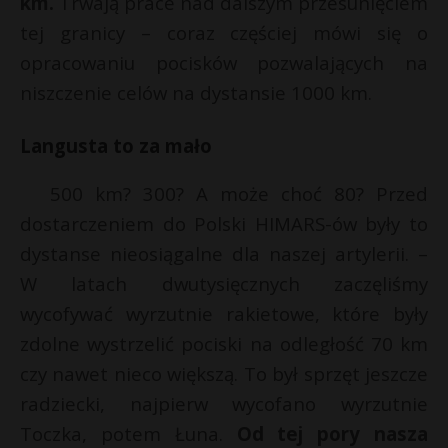
km.
Trwają prace nad dalszym przesunięciem
tej granicy – coraz częściej mówi się o
opracowaniu pocisków pozwalających na
niszczenie celów na dystansie 1000 km.
Langusta to za mało
500 km? 300? A może choć 80? Przed
dostarczeniem do Polski HIMARS-ów były to
dystanse nieosiągalne dla naszej artylerii. –
W latach dwutysięcznych zaczęliśmy
wycofywać wyrzutnie rakietowe, które były
zdolne wystrzelić pociski na odległość 70 km
czy nawet nieco większą.
To był sprzęt jeszcze
radziecki, najpierw wycofano wyrzutnie
Toczka, potem Łuna.
Od tej pory nasza