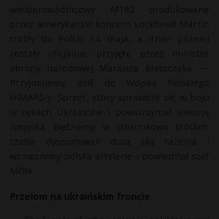
t
wieloprowadnicowe M162 produkowane
r
przez amerykański koncern Lockheed Martin
trafiły do Polski 14 maja, a dzień później
s
zostały oficjalnie przyjęte przez ministra
s
obrony narodowej Mariusza Błaszczaka. —
Przyjmujemy dziś do Wojska Polskiego
HIMARS-y. Sprzęt, który sprawdził się w boju
w rękach Ukraińców i powstrzymał inwazję
rosyjską. Będziemy w stosunkowo krótkim
czasie dysponowali dużą siłą rażenia i
wzmocnimy polską artylerię – powiedział szef
MON.
Przełom na ukraińskim froncie