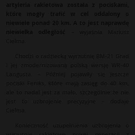
artyleria rakietowa została z pociskami,
które mogły trafić w cel oddalony o
niewiele ponad 20 km. A to jest naprawdę
niewielka odległość
– wyjaśnia Mariusz
Cielma.
Chodzi o radziecką wyrzutnię BM-21 Grad
i jej zmodernizowaną polską wersję WR-40
Langusta. – Później pojawiły się jeszcze
pociski Feniks, które mają zasięg do 40 km,
ale to nadal jest za mało, szczególnie że nie
jest to uzbrojenie precyzyjne – dodaje
Cielma.
Konieczność uzupełnienia uzbrojenia o
wyrzutnie rakietowe nowej generacji z