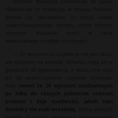
Minister Błaszczak przekonuje, że zakup
HIMARS-ów to rewolucja w Wojsku Polskim.
Jednak czy rzeczywiście 20 sztuk, nawet
supernowoczesnego sprzętu, może istotnie
odmienić działanie armii w razie
ewentualnego konfliktu zbrojnego?
— 20 wyrzutni to oczywiście nie jest dużo,
ale spójrzmy na wschód. Ukraińcy mają ich w
granicach 40 egzemplarzy, a skutecznie użyli
ich do powstrzymania rosyjskiej ofensywy.
Więc
nawet te 20 wyrzutni rozdzielonych
po kilka do różnych jednostek stanowi
przełom i daje możliwości, jakich nasi
dowódcy nie znali wcześniej.
Gdyby wybuchł
konflikt, to pocisk rakietowy o podstawowym