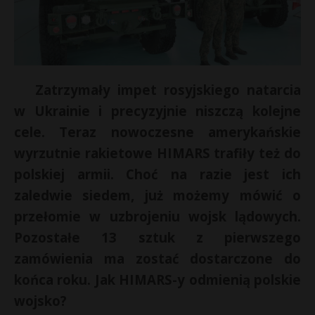
Zatrzymały impet rosyjskiego natarcia
w Ukrainie i precyzyjnie niszczą kolejne
cele. Teraz nowoczesne amerykańskie
wyrzutnie rakietowe HIMARS trafiły też do
polskiej armii. Choć na razie jest ich
zaledwie siedem, już możemy mówić o
E
przełomie w uzbrojeniu wojsk lądowych.
Pozostałe 13 sztuk z pierwszego
i
zamówienia ma zostać dostarczone do
l
*
końca roku. Jak HIMARS-y odmienią polskie
wojsko?