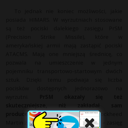
To jednak nie koniec możliwości, jakie
posiada HIMARS. W wyrzutniach stosowane
są też pociski dalekiego zasięgu PrSM
(Precision Strike Missile), które w
amerykańskiej armii mają zastąpić pociski
ATACMS. Mają one mniejszą średnicę, co
pozwala na umieszczenie w jednym
pojemniku transportowo-startowym dwóch
sztuk. Dzięki temu podwaja się liczba
pocisków dostępnych jednorazowo na
wyrzutni.
PrSM okazały się też
skuteczniejsze, niż zakładał sam
producent
– pierwotnie koncern Lockheed
Martin zapowiadał – i tak imponujący – zasięg