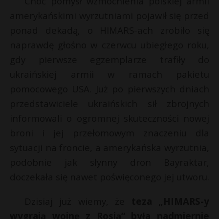
Choć pomysł wzmocnienia polskiej armii
amerykańskimi wyrzutniami pojawił się przed
ponad dekadą, o HIMARS-ach zrobiło się
naprawdę głośno w czerwcu ubiegłego roku,
gdy pierwsze egzemplarze trafiły do
ukraińskiej armii w ramach pakietu
pomocowego USA. Już po pierwszych dniach
przedstawiciele ukraińskich sił zbrojnych
informowali o ogromnej skuteczności nowej
broni i jej przełomowym znaczeniu dla
sytuacji na froncie, a amerykańska wyrzutnia,
podobnie jak słynny dron Bayraktar,
doczekała się nawet poświęconego jej utworu.
Dzisiaj już wiemy, że
teza „HIMARS-y
wygrają wojnę z Rosją” była nadmiernie