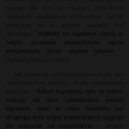
zasięgu 80 km da naszym dowódcom
możliwość atakowania przeciwnika, zanim
podejdzie on w pobliże naszych linii
obronnych.
HIMARS to najdalsze ramię w
całym systemie prowadzenia ognia
stosowanym przez wojska lądowe
–
tłumaczy Mariusz Cielma.
Jak zaznacza, problematyczna może być
natomiast inna kwestia – liczba zakupionych
pocisków. –
Rakiet kupujemy tyle, że ledwo
starczy na dwa załadowania każdej
wyrzutni. Więc w razie konfliktu już
drugiego dnia wojny musielibyśmy sięgnąć
po wsparcie od sojuszników
– dodaje