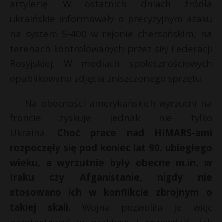
artylerię. W ostatnich dniach źródła
ukraińskie informowały o precyzyjnym ataku
na system S-400 w rejonie chersońskim, na
terenach kontrolowanych przez siły Federacji
Rosyjskiej. W mediach społecznościowych
opublikowano zdjęcia zniszczonego sprzętu.
Na obecności amerykańskich wyrzutni na
froncie zyskuje jednak nie tylko
Ukraina.
Choć prace nad HIMARS-ami
rozpoczęły się pod koniec lat 90. ubiegłego
wieku, a wyrzutnie były obecne m.in. w
Iraku czy Afganistanie, nigdy nie
stosowano ich w konflikcie zbrojnym o
takiej skali.
Wojna pozwoliła je więc
przetestować w praktyce i sprawdzić, jak