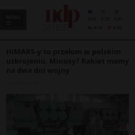
MENU
4.30
3.72
5.01
0.18
4.60
HIMARS-y to przełom w polskim
uzbrojeniu. Minusy? Rakiet mamy
na dwa dni wojny
i
5 czerwca, 2023
l