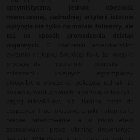
optymistyczna, jednak obecność
nowoczesnej, zachodniej artylerii istotnie
wpłynęła nie tylko na morale żołnierzy, ale
też na sposób prowadzenia działań
wojennych.
O znaczeniu amerykańskich
wyrzutni najlepiej świadczy fakt, że rosyjska
propaganda regularnie donosiła o
zniszczeniu kolejnych egzemplarzy.
Skrupulatne obliczenia pokazują jednak, że
Rosjanie, według swoich raportów, zniszczyli…
więcej HIMARS-ów, niż Ukraina miała do
dyspozycji. Trudno ocenić, w jakim stopniu to
celowe zafałszowanie, a w jakim efekt
zastosowania przez Ukrainę drewnianych
imitacji HIMARS-ów, które mają za zadanie