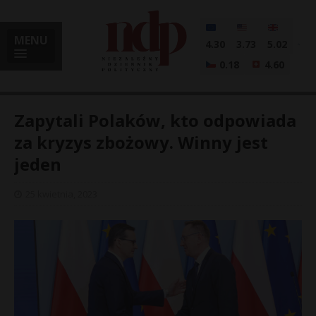
MENU
4.30
3.73
5.02
0.18
4.60
Zapytali Polaków, kto odpowiada
za kryzys zbożowy. Winny jest
jeden
i
25 kwietnia, 2023
l