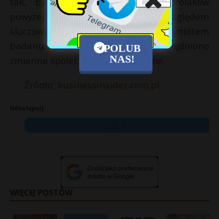
tak, by odpowiadała strukturze Polaków
powyżej 18. roku życia pod względem
kluczowych cech związanych z przedmiotem
badania. Przy konstrukcji wagi uwzględniono
POLUB
NAS!
zmienne społeczno-demograficzne.
Źródło:
businessinsider.com.pl
Udostępnij:
X
WIĘCEJ POSTÓW