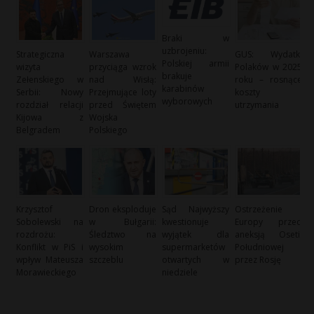
Braki w
uzbrojeniu:
Strategiczna
Warszawa
GUS: Wydatki
Polskiej armii
wizyta
przyciąga wzrok
Polaków w 2025
brakuje
Zełenskiego w
nad Wisłą:
roku – rosnące
karabinów
Serbii: Nowy
Przejmujące loty
koszty
wyborowych
rozdział relacji
przed Świętem
utrzymania
Kijowa z
Wojska
Belgradem
Polskiego
Krzysztof
Dron eksploduje
Sąd Najwyższy
Ostrzeżenie
Sobolewski na
w Bułgarii:
kwestionuje
Europy przed
rozdrożu:
Śledztwo na
wyjątek dla
aneksją Osetii
Konflikt w PiS i
wysokim
supermarketów
Południowej
wpływ Mateusza
szczeblu
otwartych w
przez Rosję
Morawieckiego
niedziele