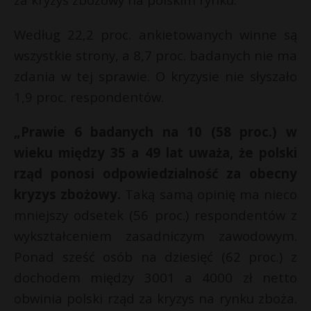
P
Według 22,2 proc. ankietowanych winne są
wszystkie strony, a 8,7 proc. badanych nie ma
zdania w tej sprawie. O kryzysie nie słyszało
E
1,9 proc. respondentów.
„Prawie 6 badanych na 10 (58 proc.) w
i
l
wieku między 35 a 49 lat uważa, że polski
t
rząd ponosi odpowiedzialność za obecny
r
kryzys zbożowy.
Taką samą opinię ma nieco
*
mniejszy odsetek (56 proc.) respondentów z
wykształceniem zasadniczym zawodowym.
Ponad sześć osób na dziesięć (62 proc.) z
dochodem między 3001 a 4000 zł netto
obwinia polski rząd za kryzys na rynku zboża.