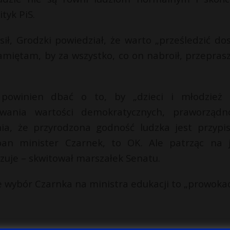
tyk PiS.
ł, Grodzki powiedział, że warto „prześledzić dos
amiętam, by za wszystko, co on nabroił, przeprasz
 powinien dbać o to, by „dzieci i młodzież 
ania wartości demokratycznych, praworządno
nia, że przyrodzona godność ludzka jest przypi
e pan minister Czarnek, to OK. Ale patrząc na 
zuje – skwitował marszałek Senatu.
 wybór Czarnka na ministra edukacji to „prowokac