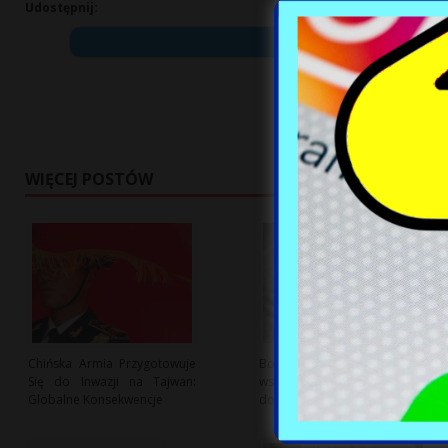
Udostępnij:
WIĘCEJ POSTÓW
Chińska Armia Przygotowuje
Bon ciepłowniczy: Nowa tura
Się do Inwazji na Tajwan:
wsparcia dla gospodarstw
Globalne Konsekwencje
domowych już dostępna