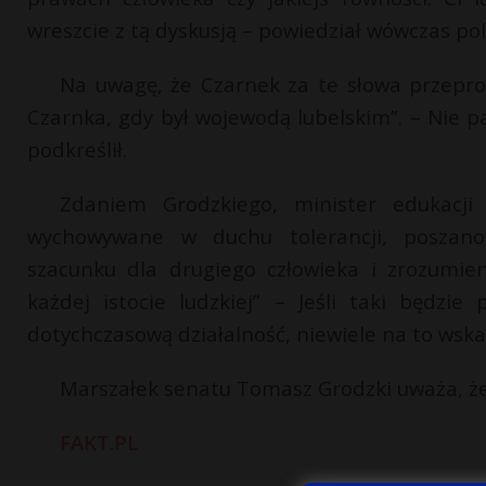
wreszcie z tą dyskusją – powiedział wówczas poli
Na uwagę, że Czarnek za te słowa przeprosi
Czarnka, gdy był wojewodą lubelskim”. – Nie p
podkreślił.
Zdaniem Grodzkiego, minister edukacji
wychowywane w duchu tolerancji, poszanow
szacunku dla drugiego człowieka i zrozumie
każdej istocie ludzkiej” – Jeśli taki będzi
dotychczasową działalność, niewiele na to wska
Marszałek senatu Tomasz Grodzki uważa, że
FAKT.PL