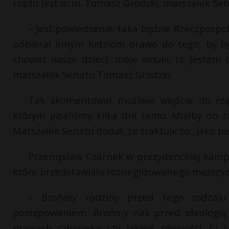
rządu jest m.in. Tomasz Grodzki, marszałek Sen
– Jest powiedzenie: taka będzie Rzeczpospolit
odbierał innym ludziom prawo do tego, by by
chować nasze dzieci, moje wnuki, to jestem
marszałek Senatu Tomasz Grodzki.
Tak skomentował możliwe wejście do rzą
którym pisaliśmy kilka dni temu. Miałby on 
Marszałek Senatu dodał, że traktuje to „jako 
Przemysław Czarnek w prezydenckiej kampa
które przedstawiało roznegliżowanego mężczyzn
– Brońmy rodziny przed tego rodzaju 
postępowaniem. Brońmy nas przed ideologią 
prawach człowieka czy jakiejś równości. Ci