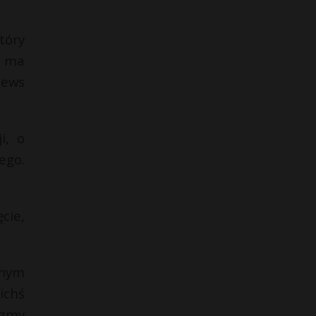
który
, ma
News
i, o
ego.
cie,
lnym
ichś
czmy