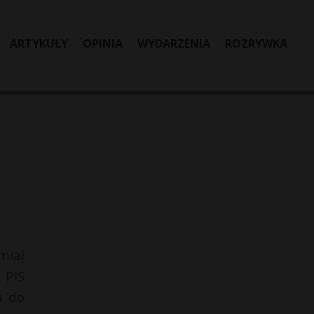
ARTYKUŁY
OPINIA
WYDARZENIA
ROZRYWKA
miał
 PiS
u do