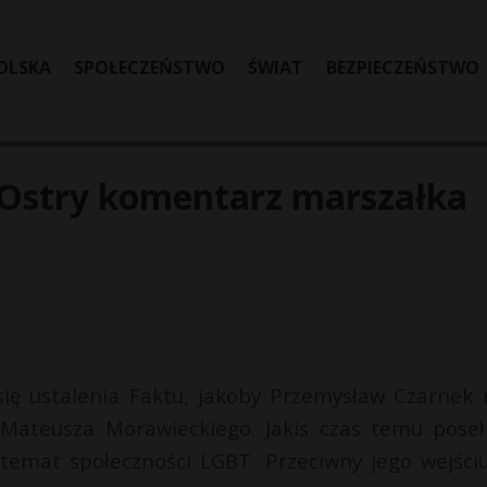
OLSKA
SPOŁECZEŃSTWO
ŚWIAT
BEZPIECZEŃSTWO
 Ostry komentarz marszałka
się ustalenia Faktu, jakoby Przemysław Czarnek 
Mateusza Morawieckiego. Jakis czas temu poseł
temat społeczności LGBT. Przeciwny jego wejści