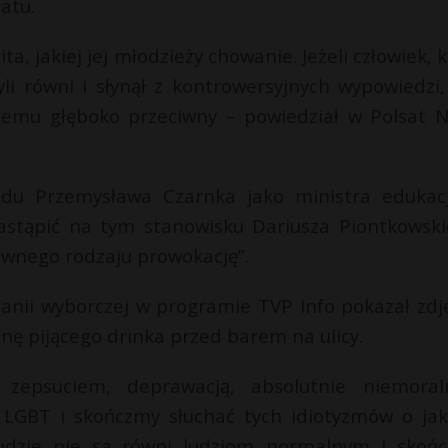
atu.
a, jakiej jej młodzieży chowanie. Jeżeli człowiek, 
li równi i słynął z kontrowersyjnych wypowiedzi
 temu głęboko przeciwny – powiedział w Polsat 
du Przemysława Czarnka jako ministra edukacj
zastąpić na tym stanowisku Dariusza Piontkowski
pewnego rodzaju prowokację”.
nii wyborczej w programie TVP Info pokazał zdję
ę pijącego drinka przed barem na ulicy.
zepsuciem, deprawacją, absolutnie niemora
LGBT i skończmy słuchać tych idiotyzmów o jak
 ludzie nie są równi ludziom normalnym i skoń