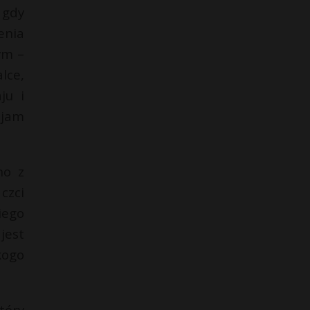
 gdy
enia
ym –
lce,
ju i
ojam
no z
czci
iego
jest
kogo
tóry