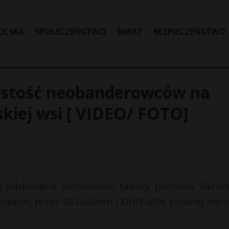
OLSKA
SPOŁECZEŃSTWO
ŚWIAT
BEZPIECZEŃSTWO
zystość neobanderowców na
kiej wsi [ VIDEO/ FOTO]
lę odsłonięcia odnowionej tablicy pomnika Ukrai
anej przez SS Galizien i OUN-UPA polskiej wsi 