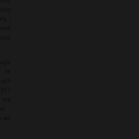
ińcy
rę i
zwał
zieć
ajło
, że
cych
2017
k ma
ie ,
u we