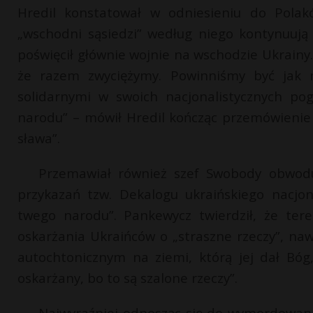
Hredil konstatował w odniesieniu do Polak
„wschodni sąsiedzi” według niego kontynuują
poświęcił głównie wojnie na wschodzie Ukrainy
że razem zwyciężymy. Powinniśmy być jak ni
solidarnymi w swoich nacjonalistycznych pog
narodu” – mówił Hredil kończąc przemówieni
sława”.
Przemawiał również szef Swobody obwodu
przykazań tzw. Dekalogu ukraińskiego nacjon
twego narodu”. Pankewycz twierdził, że ter
oskarżania Ukraińców o „straszne rzeczy”, naw
autochtonicznym na ziemi, którą jej dał Bó
oskarżany, bo to są szalone rzeczy”.
Najwyraźniej odnosząc się do wymordowani