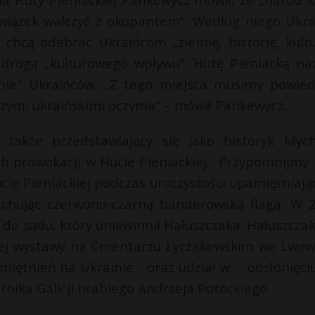
owiązek walczyć z okupantem”. Według niego Ukra
y chcą odebrać Ukraińcom „ziemię, historię, kultu
ić drogą „kulturowego wpływu”. Hutę Pieniacką na
nie” Ukraińców. „Z tego miejsca musimy powied
szymi ukraińskimi oczyma” – mówił Pankewycz.
s także przedstawiający się jako historyk Mych
ch prowokacji w Hucie Pieniackiej. Przypomnijmy 
ucie Pieniackiej podczas uroczystości upamiętniają
hując czerwono-czarną banderowską flagą. W 
ła do sądu, który uniewinnił Hałuszczaka. Hałuszcza
nej wystawy na Cmentarzu Łyczakowskim we Lwow
amiętnień na Ukrainie oraz udział w odsłonięci
tnika Galicji hrabiego Andrzeja Potockiego .