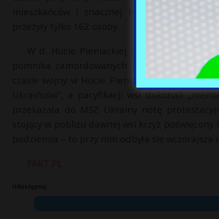
mieszkańców i znacznej liczby uciekinierów
przeżyły tylko 162 osoby.
W d. Hucie Pieniackiej są już dwa ukraińs
pomnika zamordowanych Polaków. Jedno z nic
czasie wojny w Hucie Pieniackiej działała „po
Ukraińców”, a pacyfikacji wsi dokonali „nie
przekazała do MSZ Ukrainy notę protestacyj
stojący w pobliżu dawnej wsi krzyż poświęcony 
podziemia – to przy nim odbyła się wczorajsza 
FAKT.PL
Udostępnij: