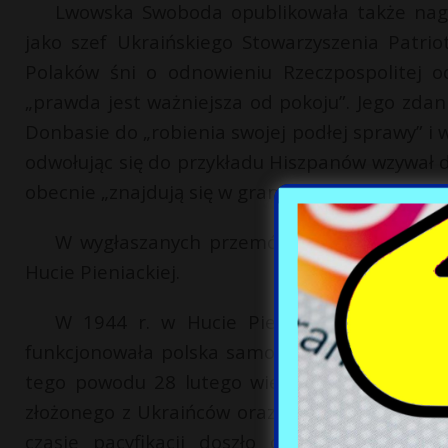
Lwowska Swoboda opublikowała także nag
jako szef Ukraińskiego Stowarzyszenia Patrio
Polaków śni o odnowieniu Rzeczpospolitej o
„prawda jest ważniejsza od pokoju”. Jego zda
Donbasie do „robienia swojej podłej sprawy” i
odwołując się do przykładu Hiszpanów wzywał d
obecnie „znajdują się w granicach obcych państ
W wygłaszanych przemówieniach pojawiały
Hucie Pieniackiej.
W 1944 r. w Hucie Pieniackiej (obecnie 
funkcjonowała polska samoobrona, która 23 l
tego powodu 28 lutego wieś stała się celem ak
złożonego z Ukraińców oraz lokalnego oddziału
czasie pacyfikacji doszło do bestialskich 