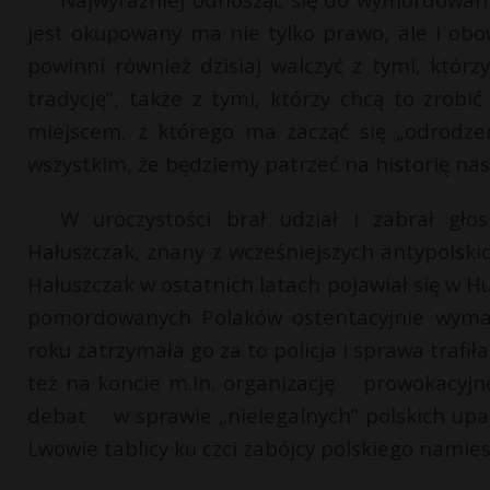
jest okupowany ma nie tylko prawo, ale i ob
powinni również dzisiaj walczyć z tymi, którz
tradycję”, także z tymi, którzy chcą to zrob
miejscem, z którego ma zacząć się „odrodze
wszystkim, że będziemy patrzeć na historię na
W uroczystości brał udział i zabrał gło
Hałuszczak, znany z wcześniejszych antypolski
Hałuszczak w ostatnich latach pojawiał się w H
pomordowanych Polaków ostentacyjnie wymac
roku zatrzymała go za to policja i sprawa trafi
też na koncie m.in. organizację prowokacyj
debat w sprawie „nielegalnych” polskich up
Lwowie tablicy ku czci zabójcy polskiego namies