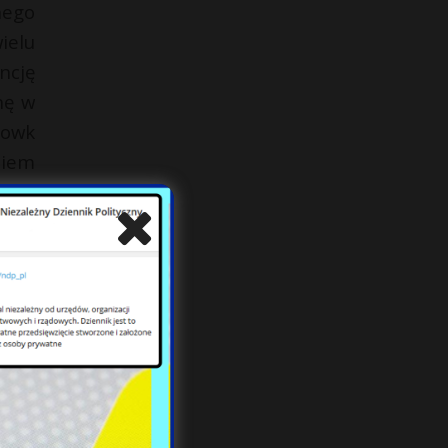
nego
ielu
ncję
nę w
Wowk
niem
ka w
nie)
i. Z
zien
e. W
iąca