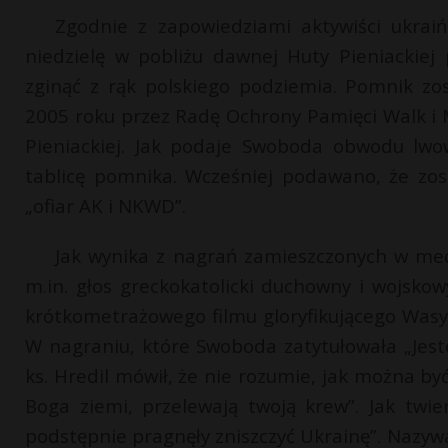
Zgodnie z zapowiedziami aktywiści ukraińs
niedzielę w pobliżu dawnej Huty Pieniackie
zginąć z rąk polskiego podziemia. Pomnik zo
2005 roku przez Radę Ochrony Pamięci Walk 
Pieniackiej. Jak podaje Swoboda obwodu lwo
tablicę pomnika. Wcześniej podawano, że zo
„ofiar AK i NKWD”.
Jak wynika z nagrań zamieszczonych w med
m.in. głos greckokatolicki duchowny i wojsk
krótkometrażowego filmu gloryfikującego Wasy
W nagraniu, które Swoboda zatytułowała „Jes
ks. Hredil mówił, że nie rozumie, jak można by
Boga ziemi, przelewają twoją krew”. Jak twie
podstępnie pragnęły zniszczyć Ukrainę”. Nazywa