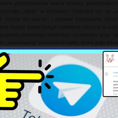
ranie przemówienia Iwana Wowka, przedstawio
tycznego „Wola” w Hiszpanii. Twierdził on, że „w
d morza do morza” i cytował hiszpańską sente
niem Polska wykorzystuje uwikłanie Ukrainy w woj
 wpajania ukraińskiej młodzieży „syndromu winy”. 
o „rekonkwisty” ukraińskich ziem, które jego zda
w”.
 się postulaty powiększenia ukraińskiego pomni
miejsce to leży w obwodzie lwowskim na Ukrai
utego wdała się w walkę z ukraińskimi esesmanam
cji pacyfikacyjnej policyjnego batalionu SS Gali
 UPA. W ataku uczestniczyli także ukraińscy cywil
mordów, także na kobietach i dzieciach. Z tys