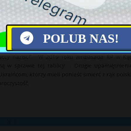
 z wołyńskich miejscowości atakowanych przez
kie „upamiętnienia”, które mają być przeciwwagą
POLUB NAS!
h to „tablica informacyjna” twierdząca m.in., 
lska bojówka, której członkowie dokonywali atakó
mieccy naziści”. W 2019 roku ambasada RP w Kij
ną w sprawie tej tablicy . Drugie upamiętnieni
Ukraińcom, którzy mieli ponieść śmierć z rąk polsk
uroczystość.
X