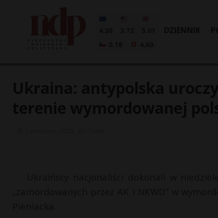
DZIENNIK
P
4.30
3.72
5.01
0.18
4.60
Ukraina: antypolska uroc
terenie wymordowanej pols
1 września, 2020
Świat
Ukraińscy nacjonaliści dokonali w niedzie
„zamordowanych przez AK i NKWD” w wymordow
Pieniacka.