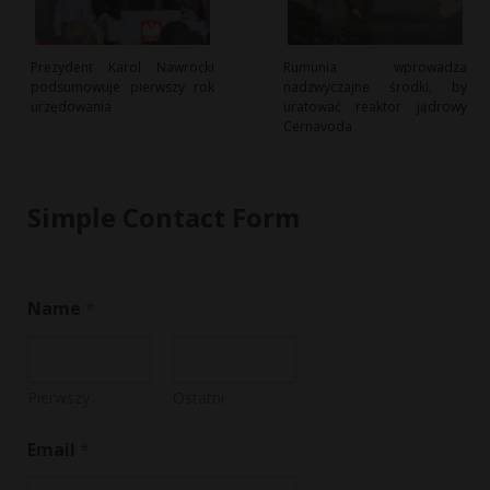
Prezydent Karol Nawrocki
Rumunia wprowadza
podsumowuje pierwszy rok
nadzwyczajne środki, by
urzędowania
uratować reaktor jądrowy
Cernavoda
Simple Contact Form
o
Name
*
r
N
a
m
e
Pierwszy
Ostatni
C
o
Email
*
m
m