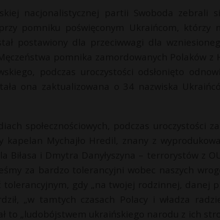
kiej nacjonalistycznej partii Swoboda zebrali s
j przy pomniku poświęconym Ukraińcom, którzy m
stał postawiony dla przeciwwagi dla wzniesione
i Męczeństwa pomnika zamordowanych Polaków z 
wskiego, podczas uroczystości odsłonięto odnow
stała ona zaktualizowana o 34 nazwiska Ukraińc
iach społecznościowych, podczas uroczystości za
owy kapelan Mychajło Hredil, znany z wyprodukow
la Biłasa i Dmytra Danyłyszyna – terrorystów z O
teśmy za bardzo tolerancyjni wobec naszych wrog
ć tolerancyjnym, gdy „na twojej rodzinnej, danej p
rdził, „w tamtych czasach Polacy i władza radzi
ł to „ludobójstwem ukraińskiego narodu z ich stro