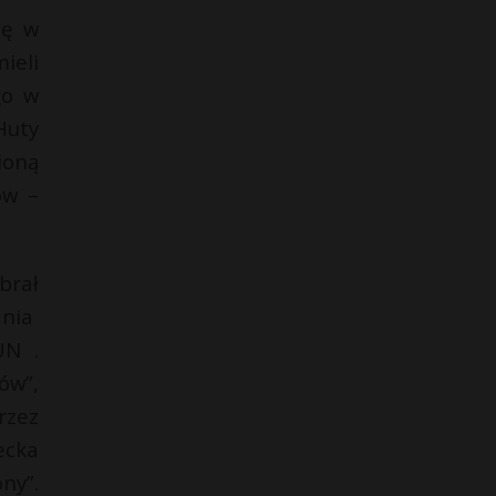
ię w
ieli
go w
Huty
ioną
ów –
brał
ania
UN .
ów”,
rzez
ecka
ny”.