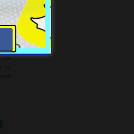
 UPA
 dla
że w
w na
owie
e to
iego