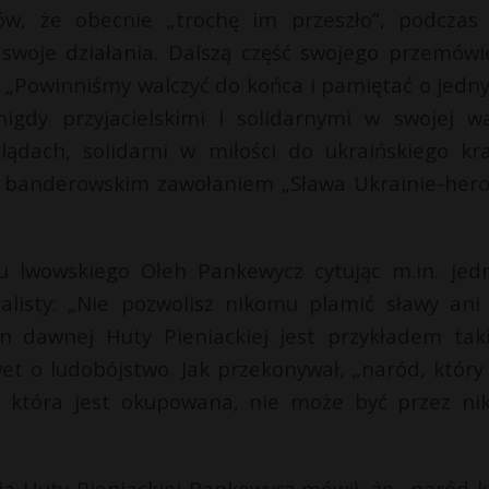
ów, że obecnie „trochę im przeszło”, podczas
 swoje działania. Dalszą część swojego przemówi
. „Powinniśmy walczyć do końca i pamiętać o jedn
gdy przyjacielskimi i solidarnymi w swojej wa
lądach, solidarni w miłości do ukraińskiego kra
e banderowskim zawołaniem „Sława Ukrainie-her
 lwowskiego Ołeh Pankewycz cytując m.in. jed
alisty: „Nie pozwolisz nikomu plamić sławy ani 
en dawnej Huty Pieniackiej jest przykładem tak
et o ludobójstwo. Jak przekonywał, „naród, który 
g, która jest okupowana, nie może być przez ni
a Huty Pieniackiej Pankewycz mówił, że „naród k